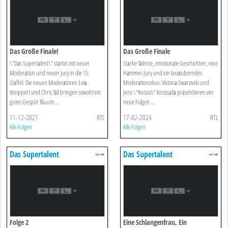
Das Große Finale!
Das Große Finale
\"Das Supertalent\" startet mit neuer
Starke Talente, emotionale Geschichten, eine
Moderation und neuer Jury in die 15.
Hammer-Jury und ein bezauberndes
Staffel. Die neuen Moderatoren Lola
Moderationsduo: Victoria Swarovski und
Weippert und Chris Tall bringen sowohl ein
Jens \"Knossi\" Knossalla präsentieren vier
gutes Gespür f&uum ...
neue Folgen ...
11-12-2021
RTL
17-02-2024
RTL
Alle Folgen
Alle Folgen
Das Supertalent
Das Supertalent
Folge 2
Eine Schlangenfrau, Ein