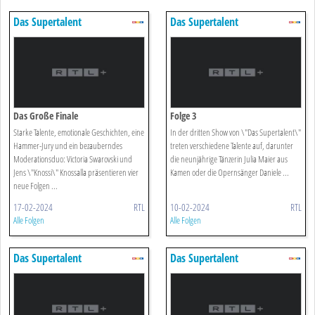
Das Supertalent
Das Supertalent
Das Große Finale
Folge 3
Starke Talente, emotionale Geschichten, eine
In der dritten Show von \"Das Supertalent\"
Hammer-Jury und ein bezauberndes
treten verschiedene Talente auf, darunter
Moderationsduo: Victoria Swarovski und
die neunjährige Tänzerin Julia Maier aus
Jens \"Knossi\" Knossalla präsentieren vier
Kamen oder die Opernsänger Daniele ...
neue Folgen ...
17-02-2024
RTL
10-02-2024
RTL
Alle Folgen
Alle Folgen
Das Supertalent
Das Supertalent