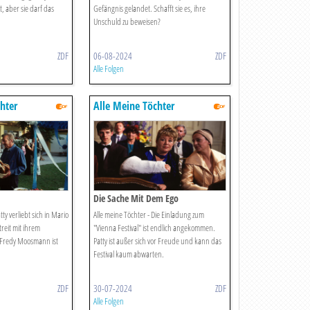
t, aber sie darf das
Gefängnis gelandet. Schafft sie es, ihre
Unschuld zu beweisen?
ZDF
06-08-2024
ZDF
Alle Folgen
hter
Alle Meine Töchter
Die Sache Mit Dem Ego
tty verliebt sich in Mario
Alle meine Töchter - Die Einladung zum
treit mit ihrem
"Vienna Festival" ist endlich angekommen.
 Fredy Moosmann ist
Patty ist außer sich vor Freude und kann das
Festival kaum abwarten.
ZDF
30-07-2024
ZDF
Alle Folgen