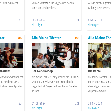
d Berthold macht
Roman Rottmann zurückgelassen haben.
wurde nicht eingestell
r!
Kann Kim sie ablenken?
Gefängnis verlassen.
ZDF
08-08-2024
ZDF
07-08-2024
Alle Folgen
Alle Folgen
ter
Alle Meine Töchter
Alle Meine Töc
rtrauens
Der Generalflop
Die Ratte
ty ist von Sylvies neuem
Alle meine Töchter - Patty scheint die Einzige zu
Alle meine Töchter - Pa
Ist sie die Einzige?
sein, die von Sylvies neuem Freund nicht
Kutter aus Graz. Der S
ist von Raoul positiv
begeistert ist. Sogar Berthold findet Gefallen
ehemaligen Verehrer
an ihm.
vorprogrammiert.
ZDF
01-08-2024
ZDF
31-07-2024
Alle Folgen
Alle Folgen