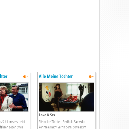
hter
Alle Meine Töchter
Love & Sex
as Schlimmste scheint
Alle meine Töchter - Berthold Sanwaldt
fahren gegen Sylvie
konnte es nicht verhindern: Sylvie ist im