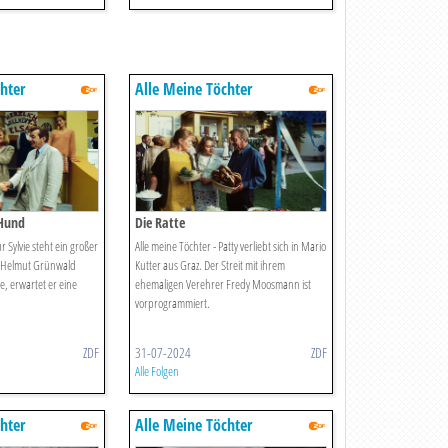
hter
Alle Meine Töchter
 Hund
Die Ratte
r Sylvie steht ein großer
Alle meine Töchter - Patty verliebt sich in Mario
r Helmut Grünwald
Kutter aus Graz. Der Streit mit ihrem
e, erwartet er eine
ehemaligen Verehrer Fredy Moosmann ist
vorprogrammiert.
ZDF
31-07-2024
ZDF
Alle Folgen
hter
Alle Meine Töchter