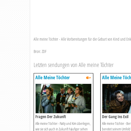
Alle meine Töchter - Alle Vorbereitungen für die Geburt von Kind und En
Bron: ZDF
Letzten sendungen von Alle meine Töchter
Alle Meine Töchter
Alle Meine Töch
Fragen Der Zukunft
Der Gang Ins Exil
Alle meine Töchter - Patty und Kim überlegen,
Alle meine Töchter - Be
wie sie sich auch in Zukunft häufiger sehen
bereitet seinem Umfeld 