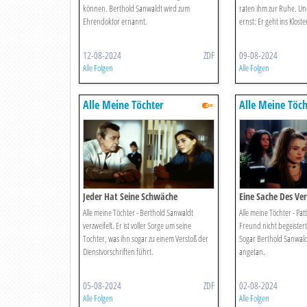
können. Berthold Sanwaldt wird zum
raten ihm zur Ruhe. Un
Ehrendoktor ernannt.
ernst: Er geht ins Kloste
12-08-2024
ZDF
09-08-2024
Alle Folgen
Alle Folgen
Alle Meine Töchter
Alle Meine Töch
Jeder Hat Seine Schwäche
Eine Sache Des Ve
Alle meine Töchter - Berthold Sanwaldt
Alle meine Töchter - Pat
verzweifelt. Er ist voller Sorge um seine
Freund nicht begeistert. 
Tochter, was ihn sogar zu einem Verstoß der
Sogar Berthold Sanwaldt 
Dienstvorschriften führt.
angetan.
05-08-2024
ZDF
02-08-2024
Alle Folgen
Alle Folgen