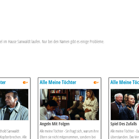
kel im Hause Sanwaldt laufen. Nur bei den Namen gibt es einige Probleme.
ter
Alle Meine Töchter
Alle Meine Töc
Angeln Mit Folgen
Spiel Des Zufalls
rthold Sanwaldt
Alle meine Töchter - Siri fragt sich, warum ihre
Alle meine Töchter - D
Kopfzerbrechen. Alle
Eltern sie nicht mitgenommen, sondern bei
überstanden. Das Ver