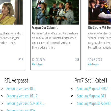
Fragen Der Zukunft
Die Sache Mit D
rgot hat einen endlich
Alle meine Töchter - Patty und Kim überlegen,
Alle meine Töchter - 
ill eine Stiftung mit
wie sie sich auch in Zukunft häufiger sehen
"Vienna Festival" ist
geerbten Geldes
können. Berthold Sanwaldt wird zum
Patty ist außer sich 
Ehrendoktor ernannt.
Festival kaum abwart
ZDF
12-08-2024
ZDF
30-07-2024
Alle Folgen
Alle Folgen
RTL Verpasst
Pro7 Sat1 Kabel1
Sendung Verpasst RTL
Sendung Verpasst PRO7
Sendung Verpasst RTL 2
Sendung Verpasst SAT1
Sendung Verpasst SUPER RTL
Sendung Verpasst Kabel Ei
Sendung Verpasst VOX