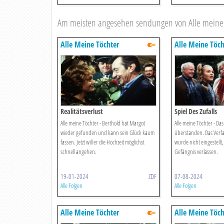
Am meisten angesehen sendungen von Alle meine 
Alle Meine Töchter
Alle Meine Töch
Realitätsverlust
Spiel Des Zufalls
Alle meine Töchter - Berthold hat Margot
Alle meine Töchter - Da
wieder gefunden und kann sein Glück kaum
überstanden. Das Verfa
fassen. Jetzt will er die Hochzeit möglichst
wurde nicht eingestellt,
schnell angehen.
Gefängnis verlassen.
19-01-2024
ZDF
07-08-2024
Alle Folgen
Alle Folgen
Alle Meine Töchter
Alle Meine Töch