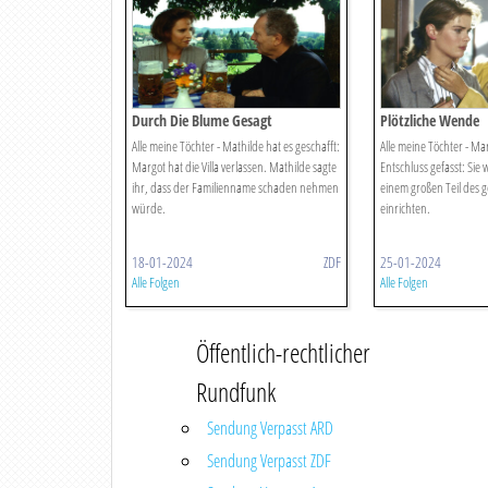
Durch Die Blume Gesagt
Plötzliche Wende
Alle meine Töchter - Mathilde hat es geschafft:
Alle meine Töchter - Ma
Margot hat die Villa verlassen. Mathilde sagte
Entschluss gefasst: Sie w
ihr, dass der Familienname schaden nehmen
einem großen Teil des 
würde.
einrichten.
18-01-2024
ZDF
25-01-2024
Alle Folgen
Alle Folgen
Öffentlich-rechtlicher
Rundfunk
Sendung Verpasst ARD
Sendung Verpasst ZDF