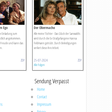
em Ego
Der Obermacho
Die Einladung zum
Alle meine Töchter - Das Glück der Sanwaldts
 endlich angekommen.
wird durch die Ex-Strafgefangene Hanna
vor Freude und kann das
Feldmann getrübt. Durch Beleidigungen
en.
verliert diese ihre Arbeit.
ZDF
25-07-2024
ZDF
Alle Folgen
Sendung Verpasst
Home
Contact
ns
Impressum
Privacy