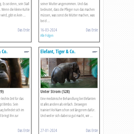
. Es sei denn, sein Stall
seiner Mutter angenommen. Und das
 Wenn die kleine Kuhle
bedeutet, dass die Pfleger nun das machen
 wird, gibt es kein ...
müssen, was sonst die Mütter machen, was
bei d ...
Das Erste
16-03-2024
Das Erste
Alle Folgen
& Co.
Elefant, Tiger & Co.
29)
Unter Strom (528)
leichte Zeit für das
Eine medizinische Behandlung bei Elefanten
t Bimbo. Sein
ist alles andere als einfach. Deswegen
aq befindet sich im
trainiert Voi Nam schon seit längerem dafür.
 bringt ihn zur
Und weil er sich dabei so gut macht, wir ...
Das Erste
27-01-2024
Das Erste