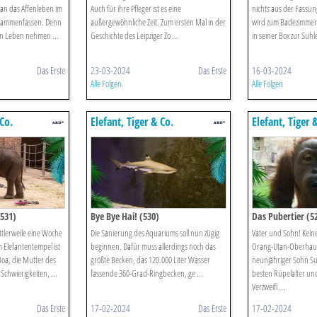
an das Affenleben im
Auch für ihre Pfleger ist es eine
nichts aus der Fassung
usammenfassen. Denn
außergewöhnliche Zeit. Zum ersten Mal in der
wird zum Badezimmer.
en Leben nehmen ...
Geschichte des Leipziger Zo ...
in seiner Box zur Suhle
Das Erste
23-03-2024
Das Erste
16-03-2024
Alle Folgen
Alle Folgen
 Co.
Elefant, Tiger & Co.
Elefant, Tiger 
531)
Bye Bye Hai! (530)
Das Pubertier (5
ittlerweile eine Woche
Die Sanierung des Aquariums soll nun zügig
Vater und Sohn! Keine 
im Elefantentempel ist
beginnen. Dafür muss allerdings noch das
Orang-Utan-Oberhaup
Hoa, die Mutter des
größte Becken, das 120.000 Liter Wasser
neunjähriger Sohn Su
Schwierigkeiten, ...
fassende 360-Grad-Ringbecken, ge ...
besten Rüpelalter und
Verzweifl ...
Das Erste
17-02-2024
Das Erste
17-02-2024