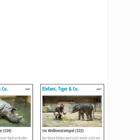
& Co.
Elefant, Tiger & Co.
e (534)
Im Wellnesstempel (533)
kleinen Nashornbullen
Der kleine Elefant wird noch immer nicht von