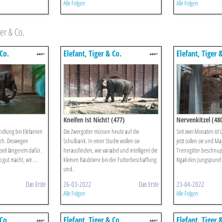
Alle Folgen
Alle Folgen
er & Co.
 Co.
Elefant, Tiger & Co.
Elefant, Tiger 
Kneifen Ist Nicht! (477)
Nervenkitzel (48
ndlung bei Elefanten
Die Zwergotter müssen heute auf die
Seit zwei Monaten ist L
fach. Deswegen
Schulbank. In einer Studie wollen sie
jetzt sollen sie und M
 seit längerem dafür.
herausfinden, wie variabel und intelligent die
Trenngitter beschnu
o gut macht, wir ...
kleinen Raubtiere bei der Futterbeschaffung
Kigali den Jungspund
sind.
Das Erste
26-03-2022
Das Erste
23-04-2022
Alle Folgen
Alle Folgen
 Co.
Elefant, Tiger & Co.
Elefant, Tiger 