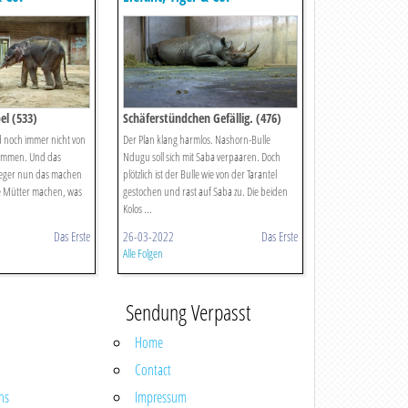
el (533)
Schäferstündchen Gefällig. (476)
rd noch immer nicht von
Der Plan klang harmlos. Nashorn-Bulle
ommen. Und das
Ndugu soll sich mit Saba verpaaren. Doch
fleger nun das machen
plötzlich ist der Bulle wie von der Tarantel
e Mütter machen, was
gestochen und rast auf Saba zu. Die beiden
Kolos ...
Das Erste
26-03-2022
Das Erste
Alle Folgen
Sendung Verpasst
Home
Contact
ns
Impressum