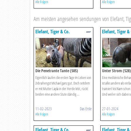
Alle Folgen
Alle Folgen
Am meisten angesehen sendungen von Elefant, Tig
Elefant, Tiger & Co.
Elefant, Tiger &
Die Penetrante Tante (505)
Unter Strom (528)
Eigentlich laufen die ersten Tage im Leben von
Eine medizinische Beha
Zebrahengst Michael ganz gut. Doch seitdem
ist alles andere als ein
er mit Mutter Layla in der Herde lebt, rückt
trainiert Voi Nam schon
beiden eine andere Stute ständig ...
Und weil er sich dabei s
11-02-2023
Das Erste
27-01-2024
Alle Folgen
Alle Folgen
Elefant, Tiger & Co.
Elefant, Tiger &