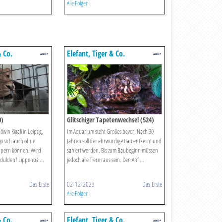
Alle Folgen
& Co.
Elefant, Tiger & Co.
0)
Glitschiger Tapetenwechsel (524)
öwin Kigali in Leipzig,
Im Aquarium steht Großes bevor: Nach 30
ajo sich auch ohne
Jahren soll der ehrwürdige Bau entkernt und
ppern können. Wird
saniert werden. Bis zum Baubeginn müssen
 dulden? Lippenbä ...
jedoch alle Tiere raus sein. Den Anf ...
Das Erste
02-12-2023
Das Erste
Alle Folgen
& Co.
Elefant, Tiger & Co.