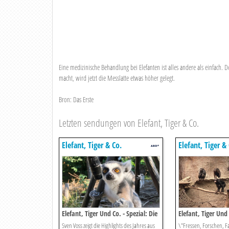
Eine medizinische Behandlung bei Elefanten ist alles andere als einfach. 
macht, wird jetzt die Messlatte etwas höher gelegt.
Bron: Das Erste
Letzten sendungen von Elefant, Tiger & Co.
Elefant, Tiger & Co.
Elefant, Tiger &
Elefant, Tiger Und Co. - Spezial: Die
Elefant, Tiger Und 
Große Zoo-safari
Pongoland
Sven Voss zeigt die Highlights des Jahres aus
\"Fressen, Forschen, F