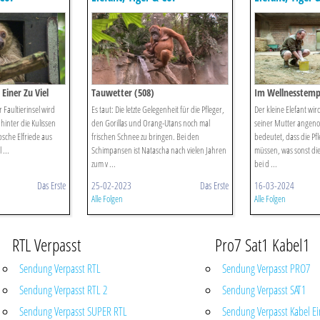
 Einer Zu Viel
Tauwetter (508)
Im Wellnesstemp
Faultierinsel wird
Es taut: Die letzte Gelegenheit für die Pfleger,
Der kleine Elefant wi
s hinter die Kulissen
den Gorillas und Orang-Utans noch mal
seiner Mutter angen
sche Elfriede aus
frischen Schnee zu bringen. Bei den
bedeutet, dass die P
 ...
Schimpansen ist Natascha nach vielen Jahren
müssen, was sonst di
zum v ...
bei d ...
Das Erste
25-02-2023
Das Erste
16-03-2024
Alle Folgen
Alle Folgen
RTL Verpasst
Pro7 Sat1 Kabel1
Sendung Verpasst RTL
Sendung Verpasst PRO7
Sendung Verpasst RTL 2
Sendung Verpasst SAT1
Sendung Verpasst SUPER RTL
Sendung Verpasst Kabel Ei