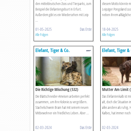
den mitteldeutschen Zoos und Tierparks, zum
diesem Motto könnte m
Beispiel die Elefantengeburt in Erfurt.
Leipziger Pongoland z
Außerdem gibt es ein Wiedersehen mit Leip
neben ihrem alltäglich
...
01-05-2025
Das Erste
18-04-2025
Alle Folgen
Alle Folgen
Elefant, Tiger & Co.
Elefant, Tiger &
Die Richtige Mischung (532)
Mutter Am Limit (
Die Blattschneider-Ameisen arbeiten perfekt
Das Elefantenkalb ist m
zusammen, um ihre Kolonie zu vergrößern.
alt, doch die Situation 
Stachelschwein Brain hat mit seinem neuen
alles andere als ruhig. 
Mitbewohner ein friedliches Leben. Aber ...
Kalbes, hat immer noch 
02-03-2024
Das Erste
02-03-2024