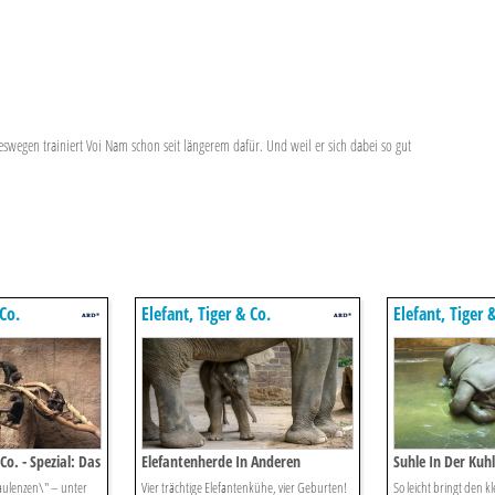
Deswegen trainiert Voi Nam schon seit längerem dafür. Und weil er sich dabei so gut
 Co.
Elefant, Tiger & Co.
Elefant, Tiger 
Co. - Spezial: Das
Elefantenherde In Anderen
Suhle In Der Kuhl
Umständen
aulenzen\" – unter
Vier trächtige Elefantenkühe, vier Geburten!
So leicht bringt den 