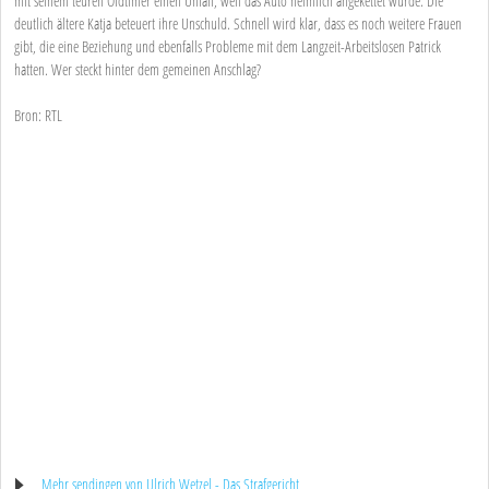
mit seinem teuren Oldtimer einen Unfall, weil das Auto heimlich angekettet wurde. Die
deutlich ältere Katja beteuert ihre Unschuld. Schnell wird klar, dass es noch weitere Frauen
gibt, die eine Beziehung und ebenfalls Probleme mit dem Langzeit-Arbeitslosen Patrick
hatten. Wer steckt hinter dem gemeinen Anschlag?
Bron: RTL
Mehr sendingen von Ulrich Wetzel - Das Strafgericht