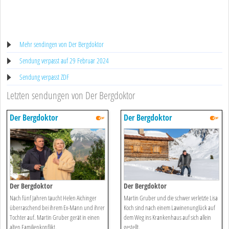
Mehr sendingen von Der Bergdoktor
Sendung verpasst auf 29 Februar 2024
Sendung verpasst ZDF
Letzten sendungen von Der Bergdoktor
Der Bergdoktor
Der Bergdoktor
Der Bergdoktor
Der Bergdoktor
Nach fünf Jahren taucht Helen Aichinger
Martin Gruber und die schwer verletzte Lisa
überraschend bei ihrem Ex-Mann und ihrer
Koch sind nach einem Lawinenunglück auf
Tochter auf. Martin Gruber gerät in einen
dem Weg ins Krankenhaus auf sich allein
alten Familienkonflikt.
gestellt.