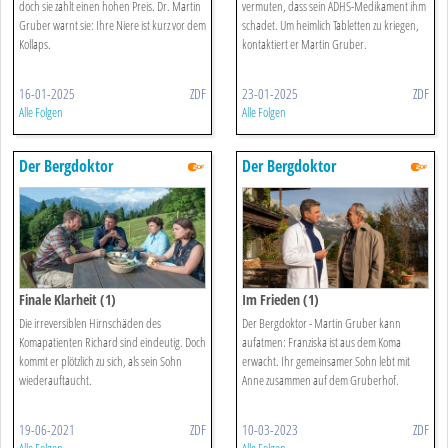
doch sie zahlt einen hohen Preis. Dr. Martin
vermuten, dass sein ADHS-Medikament ihm
Gruber warnt sie: Ihre Niere ist kurz vor dem
schadet. Um heimlich Tabletten zu kriegen,
Kollaps.
kontaktiert er Martin Gruber.
16-01-2025
ZDF
23-01-2025
ZDF
Alle Folgen
Alle Folgen
Der Bergdoktor
Der Bergdoktor
Finale Klarheit (1)
Im Frieden (1)
Die irreversiblen Hirnschäden des
Der Bergdoktor - Martin Gruber kann
Komapatienten Richard sind eindeutig. Doch
aufatmen: Franziska ist aus dem Koma
kommt er plötzlich zu sich, als sein Sohn
erwacht. Ihr gemeinsamer Sohn lebt mit
wiederauftaucht.
Anne zusammen auf dem Gruberhof.
19-06-2021
ZDF
10-03-2023
ZDF