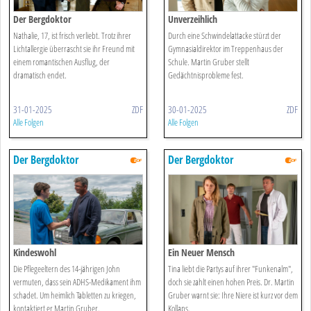
Der Bergdoktor
Unverzeihlich
Nathalie, 17, ist frisch verliebt. Trotz ihrer
Durch eine Schwindelattacke stürzt der
Lichtallergie überrascht sie ihr Freund mit
Gymnasialdirektor im Treppenhaus der
einem romantischen Ausflug, der
Schule. Martin Gruber stellt
dramatisch endet.
Gedächtnisprobleme fest.
31-01-2025
ZDF
30-01-2025
ZDF
Alle Folgen
Alle Folgen
Der Bergdoktor
Der Bergdoktor
Kindeswohl
Ein Neuer Mensch
Die Pflegeeltern des 14-jährigen John
Tina liebt die Partys auf ihrer "Funkenalm",
vermuten, dass sein ADHS-Medikament ihm
doch sie zahlt einen hohen Preis. Dr. Martin
schadet. Um heimlich Tabletten zu kriegen,
Gruber warnt sie: Ihre Niere ist kurz vor dem
kontaktiert er Martin Gruber.
Kollaps.