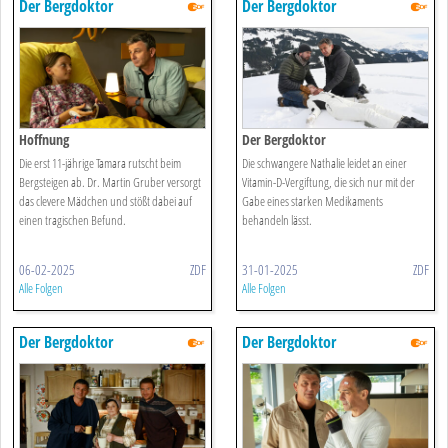
Der Bergdoktor
Der Bergdoktor
Hoffnung
Der Bergdoktor
Die erst 11-jährige Tamara rutscht beim
Die schwangere Nathalie leidet an einer
Bergsteigen ab. Dr. Martin Gruber versorgt
Vitamin-D-Vergiftung, die sich nur mit der
das clevere Mädchen und stößt dabei auf
Gabe eines starken Medikaments
einen tragischen Befund.
behandeln lässt.
06-02-2025
ZDF
31-01-2025
ZDF
Alle Folgen
Alle Folgen
Der Bergdoktor
Der Bergdoktor