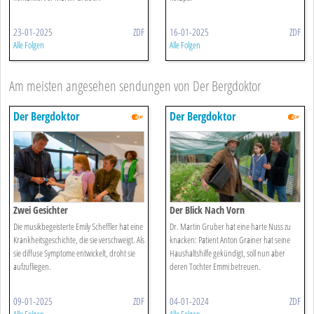
23-01-2025
ZDF
16-01-2025
ZDF
Alle Folgen
Alle Folgen
Am meisten angesehen sendungen von Der Bergdoktor
Der Bergdoktor
Der Bergdoktor
Zwei Gesichter
Der Blick Nach Vorn
Die musikbegeisterte Emily Scheffler hat eine
Dr. Martin Gruber hat eine harte Nuss zu
Krankheitsgeschichte, die sie verschweigt. Als
knacken: Patient Anton Grainer hat seine
sie diffuse Symptome entwickelt, droht sie
Haushaltshilfe gekündigt, soll nun aber
aufzufliegen.
deren Tochter Emmi betreuen.
09-01-2025
ZDF
04-01-2024
ZDF