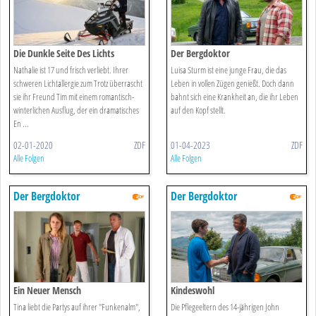
Die Dunkle Seite Des Lichts
Der Bergdoktor
Nathalie ist 17 und frisch verliebt. Ihrer
Luisa Sturm ist eine junge Frau, die das
schweren Lichtallergie zum Trotz überrascht
Leben in vollen Zügen genießt. Doch dann
sie ihr Freund Tim mit einem romantisch-
bahnt sich eine Krankheit an, die ihr Leben
winterlichen Ausflug, der ein dramatisches
auf den Kopf stellt.
En ...
02-01-2020
ZDF
01-04-2023
ZDF
Alle Folgen
Alle Folgen
Der Bergdoktor
Der Bergdoktor
Ein Neuer Mensch
Kindeswohl
Tina liebt die Partys auf ihrer "Funkenalm",
Die Pflegeeltern des 14-jährigen John