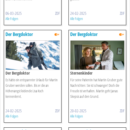
06-03-2025
ZDF
24-02-2025
ZDF
Alle Folgen
Alle Folgen
Der Bergdoktor
Der Bergdoktor
Der Bergdoktor
Sternenkinder
Es hätte ein entspannter Urlaub für Martin
Für seine Patientin hat Martin Gruber gute
Gruber werden sollen. Bis er die an
Nachrichten: Sie ist schwanger! Doch die
Höhenangst leidende Lisa Koch
Freude ist verhalten. Martin geht Janas
kennenlernt.
Skepsis auf den Grund.
24-02-2025
ZDF
20-02-2025
ZDF
Alle Folgen
Alle Folgen