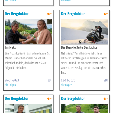
Alle Folgen
Alle Folgen
Der Bergdoktor
Der Bergdoktor
Im Netz
Die Dunkle Seite Des Lichts
Eine Notfallpatientin lässt sich nicht von Dr.
Nathalie ist 17 und frisch verliebt. Ihrer
Martin Gruber behandeln. Sie will sich
schweren Lichtallergie zum Trotz überrascht
selbst behandeln, doch das kann fatale
sie ihr Freund Tim mit einem romantisch-
Folgen für sie haben.
winterlichen Ausflug, der ein dramatisches
En ...
26-01-2023
ZDF
02-01-2020
ZDF
Alle Folgen
Alle Folgen
Der Bergdoktor
Der Bergdoktor