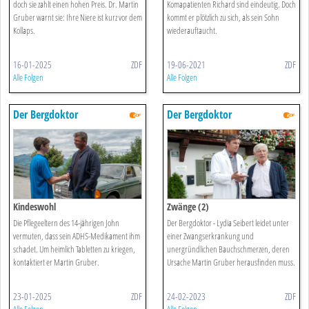
doch sie zahlt einen hohen Preis. Dr. Martin
Komapatienten Richard sind eindeutig. Doch
Gruber warnt sie: Ihre Niere ist kurz vor dem
kommt er plötzlich zu sich, als sein Sohn
Kollaps.
wiederauftaucht.
16-01-2025
ZDF
19-06-2021
ZDF
Alle Folgen
Alle Folgen
Der Bergdoktor
Der Bergdoktor
Kindeswohl
Zwänge (2)
Die Pflegeeltern des 14-jährigen John
Der Bergdoktor - Lydia Seibert leidet unter
vermuten, dass sein ADHS-Medikament ihm
einer Zwangserkrankung und
schadet. Um heimlich Tabletten zu kriegen,
unergründlichen Bauchschmerzen, deren
kontaktiert er Martin Gruber.
Ursache Martin Gruber herausfinden muss.
23-01-2025
ZDF
24-02-2023
ZDF