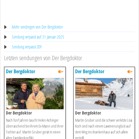
Mehr sendingen von Der Bergdoktor
Sendung verpasst auf 31 Januar 2025
Sendung verpasst ZDF
Letzten sendungen von Der Bergdoktor
Der Bergdoktor
Der Bergdoktor
Der Bergdoktor
Der Bergdoktor
Nach fünf Jahren taucht Helen Aichinger
Martin Gruber und die schwer verletzte Lisa
überraschend bei ihrem Ex-Mann und ihrer
Koch sind nach einem Lawinenunglück auf
Tochter auf. Martin Gruber gerät in einen
dem Weg ins Krankenhaus auf sich allein
alten Familienkonflikt.
gestellt.