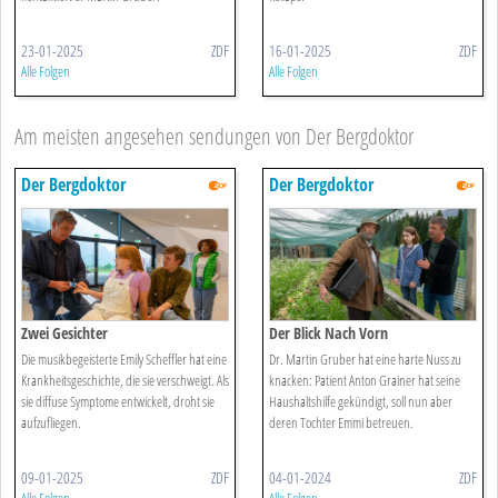
23-01-2025
ZDF
16-01-2025
ZDF
Alle Folgen
Alle Folgen
Am meisten angesehen sendungen von Der Bergdoktor
Der Bergdoktor
Der Bergdoktor
Zwei Gesichter
Der Blick Nach Vorn
Die musikbegeisterte Emily Scheffler hat eine
Dr. Martin Gruber hat eine harte Nuss zu
Krankheitsgeschichte, die sie verschweigt. Als
knacken: Patient Anton Grainer hat seine
sie diffuse Symptome entwickelt, droht sie
Haushaltshilfe gekündigt, soll nun aber
aufzufliegen.
deren Tochter Emmi betreuen.
09-01-2025
ZDF
04-01-2024
ZDF