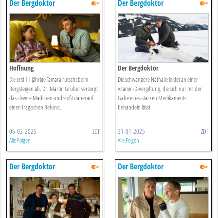
Der Bergdoktor
Der Bergdoktor
Hoffnung
Der Bergdoktor
Die erst 11-jährige Tamara rutscht beim
Die schwangere Nathalie leidet an einer
Bergsteigen ab. Dr. Martin Gruber versorgt
Vitamin-D-Vergiftung, die sich nur mit der
das clevere Mädchen und stößt dabei auf
Gabe eines starken Medikaments
einen tragischen Befund.
behandeln lässt.
06-02-2025
ZDF
31-01-2025
ZDF
Alle Folgen
Alle Folgen
Der Bergdoktor
Der Bergdoktor