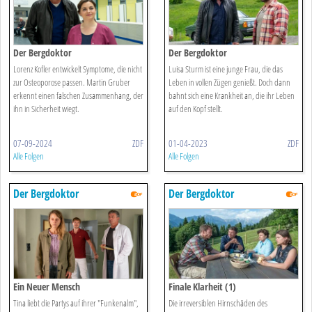
Der Bergdoktor
Der Bergdoktor
Lorenz Kofler entwickelt Symptome, die nicht
Luisa Sturm ist eine junge Frau, die das
zur Osteoporose passen. Martin Gruber
Leben in vollen Zügen genießt. Doch dann
erkennt einen falschen Zusammenhang, der
bahnt sich eine Krankheit an, die ihr Leben
ihn in Sicherheit wiegt.
auf den Kopf stellt.
07-09-2024
ZDF
01-04-2023
ZDF
Alle Folgen
Alle Folgen
Der Bergdoktor
Der Bergdoktor
Ein Neuer Mensch
Finale Klarheit (1)
Tina liebt die Partys auf ihrer "Funkenalm",
Die irreversiblen Hirnschäden des