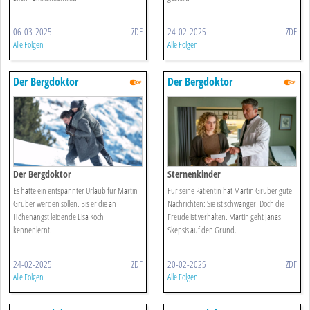
06-03-2025
ZDF
24-02-2025
ZDF
Alle Folgen
Alle Folgen
Der Bergdoktor
Der Bergdoktor
Der Bergdoktor
Sternenkinder
Es hätte ein entspannter Urlaub für Martin
Für seine Patientin hat Martin Gruber gute
Gruber werden sollen. Bis er die an
Nachrichten: Sie ist schwanger! Doch die
Höhenangst leidende Lisa Koch
Freude ist verhalten. Martin geht Janas
kennenlernt.
Skepsis auf den Grund.
24-02-2025
ZDF
20-02-2025
ZDF
Alle Folgen
Alle Folgen