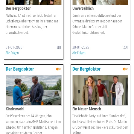
Der Bergdoktor
Unverzeihlich
Nathalie, 17, ist frisch verliebt. Trotz ihrer
Durch eine Schwindelattacke stürzt der
Lichtallergie überrascht sie ihr Freund mit
Gymnasialdirektor im Treppenhaus der
einem romantischen Ausflug, der
Schule. Martin Gruber stellt
dramatisch endet.
Gedächtnisprobleme fest.
31-01-2025
ZDF
30-01-2025
ZDF
Alle Folgen
Alle Folgen
Der Bergdoktor
Der Bergdoktor
Kindeswohl
Ein Neuer Mensch
Die Pflegeeltern des 14-jährigen John
Tina liebt die Partys auf ihrer "Funkenalm",
vermuten, dass sein ADHS-Medikament ihm
doch sie zahlt einen hohen Preis. Dr. Martin
schadet. Um heimlich Tabletten zu kriegen,
Gruber warnt sie: Ihre Niere ist kurz vor dem
kontaktiert er Martin Gruber.
Kollaps.