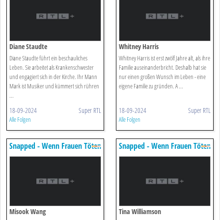
Diane Staudte
Whitney Harris
Diane Staudte führt ein beschauliches
Whitney Harris ist erst zwölf Jahre alt, als ihre
Leben. Sie arbeitet als Krankenschwester
Familie auseinanderbricht. Deshalb hat sie
und engagiert sich in der Kirche. Ihr Mann
nur einen großen Wunsch im Leben - eine
Mark ist Musiker und kümmert sich rühren
eigene Familie zu gründen. A ...
...
18-09-2024
Super RTL
18-09-2024
Super RTL
Alle Folgen
Alle Folgen
Snapped - Wenn Frauen Töten
Snapped - Wenn Frauen Töten
Misook Wang
Tina Williamson