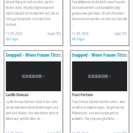
Misook Wang ist noch ein Kind, als ihre
Tina Williamson findet leicht neue Freunde.
Mutter stirbt. Die gebürtige Koreanerin
Sie ist extrovertiert und kontaktfreudig -
wächst danach bei Verwandten auf, die sie
genauso wie Jack Rains. Als sich die beiden
nicht gut behandeln. Erst nach ihrer
kennenlernen werden sie nicht nur Geschäf
Hochzeit ...
...
11-09-2024
Super RTL
11-09-2024
Super RTL
Alle Folgen
Alle Folgen
Snapped - Wenn Frauen Töten
Snapped - Wenn Frauen Töten
Lucille Duncan
Traci Fortson
Lucille Duncan hat kein Glück in der Liebe.
Tracy Fortson hat kein leichtes Leben - aber
Sie hat viele wechselnde Beziehungen und
sie will es zu etwas bringen. Sie geht an die
wird früh Mutter. Ihre zwei Kinder zieht sie
Polizeischule - und auch privat geht es
alleine auf, weil die Väter sie ...
aufwärts. Tracy hat eine glückliche ...