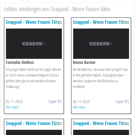
Letzten sendungen von Snapped - Wenn Frauen töten
Snapped - Wenn Frauen Töten
Snapped - Wenn Frauen Töten
Tamesha Shelton
Keana Barnes
Ein junger Mann stirbt auf der Jagd. Wurde
Als die Männer, die zuvor einer jungen Frau
er durch einen unbeabsichtigeten Schuss
in Not geholfen haben, tot aufgefunden
getötet oder gbt es eine andere düstere
werden, beginnen die Behörden zu
Erklärung?
ermitteln!
06-11-2024
Super RTL
06-11-2024
Super RTL
Alle Folgen
Alle Folgen
Snapped - Wenn Frauen Töten
Snapped - Wenn Frauen Töten