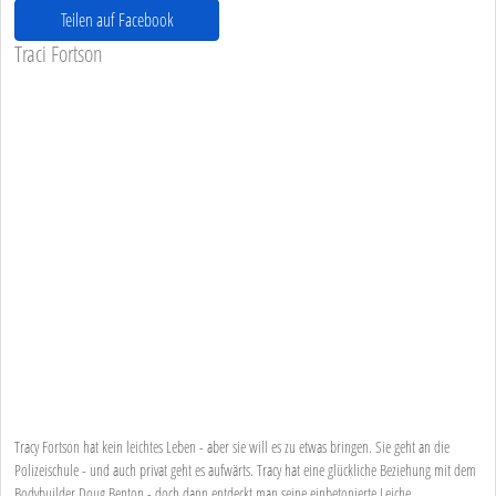
Teilen auf Facebook
Traci Fortson
Tracy Fortson hat kein leichtes Leben - aber sie will es zu etwas bringen. Sie geht an die
Polizeischule - und auch privat geht es aufwärts. Tracy hat eine glückliche Beziehung mit dem
Bodybuilder Doug Benton - doch dann entdeckt man seine einbetonierte Leiche.