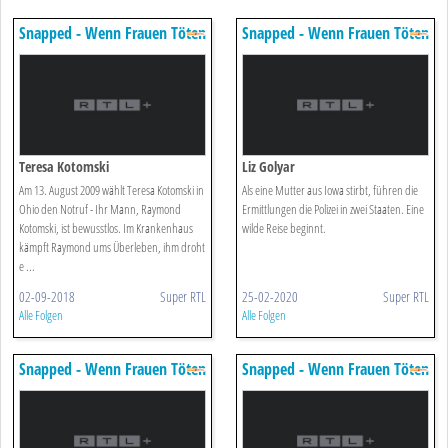
Snapped - Wenn Frauen Töten
Snapped - Wenn Frauen Töten
Teresa Kotomski
Liz Golyar
Am 13. August 2009 wählt Teresa Kotomski in
Als eine Mutter aus Iowa stirbt, führen die
Ohio den Notruf - Ihr Mann, Raymond
Ermittlungen die Polizei in zwei Staaten. Eine
Kotomski, ist bewusstlos. Im Krankenhaus
wilde Reise beginnt.
kämpft Raymond ums Überleben, ihm droht
e ...
02-09-2018
Super RTL
25-02-2020
Super RTL
Alle Folgen
Alle Folgen
Snapped - Wenn Frauen Töten
Snapped - Wenn Frauen Töten