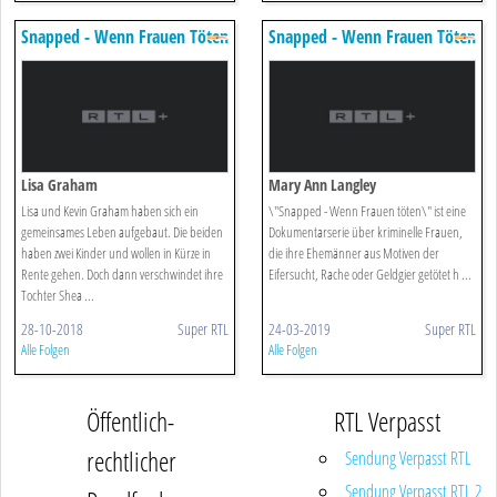
Snapped - Wenn Frauen Töten
Snapped - Wenn Frauen Töten
Lisa Graham
Mary Ann Langley
Lisa und Kevin Graham haben sich ein
\"Snapped - Wenn Frauen töten\" ist eine
gemeinsames Leben aufgebaut. Die beiden
Dokumentarserie über kriminelle Frauen,
haben zwei Kinder und wollen in Kürze in
die ihre Ehemänner aus Motiven der
Rente gehen. Doch dann verschwindet ihre
Eifersucht, Rache oder Geldgier getötet h ...
Tochter Shea ...
28-10-2018
Super RTL
24-03-2019
Super RTL
Alle Folgen
Alle Folgen
Öffentlich-
RTL Verpasst
rechtlicher
Sendung Verpasst RTL
Sendung Verpasst RTL 2