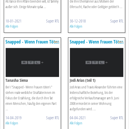
Als Vance ihre Affäre beenden will, ist Tammy
die ihre Ehemänner aus Motiven der
außer sich. Einige Monate sp&a ...
Eifersucht, Rache oder Geldgier getötet h ...
10-01-2021
Super RTL
30-12-2018
Super RTL
Alle Folgen
Alle Folgen
Snapped - Wenn Frauen Töten
Snapped - Wenn Frauen Töten
Tanasha Siena
Jodi Arias (teil 1)
Bei \"Snapped - Wenn Frauen töten\"
Jodi Arias und Travis Alexander führten eine
stehen reale weibliche Straftäterinnen im
leidenschaftliche Beziehung, bis der
Fokus der Erzählung, die durch ihre Tat
erfolgreiche Verkaufsmanager am 9. Juni
einen Menschen, häufig den eigenen Part
2008 ermordet in seiner Wohnung
...
aufgefunden wird. ...
14-04-2019
Super RTL
04-04-2021
Super RTL
Alle Folgen
Alle Folgen