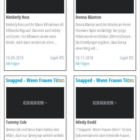
Kimberly Ross
Donna Blanton
Kimberly Ross und ihr Mann Bill nahmen oft
Donna Blanton wird des Mordes an ihrem
Hilfsbedürftige auf. Darunter auch Ashley
Ehemann Taylor verdächtigt. Der junge
und Justin. Für Bill waren sie wie seine
Polizist wurde im Oktober 2003 erschossen.
Kinder, doch dann zerstört ein schre ...
Die Ermittlungen ergeben, dass Donna
einen Berg voll ...
10-09-2019
Super RTL
18-11-2018
Super RTL
Alle Folgen
Alle Folgen
Snapped - Wenn Frauen Töten
Snapped - Wenn Frauen Töten
Tammy Cole
Mindy Dodd
Tammy Cole und Vance Evans hatten eine
\"Snapped - Wenn Frauen töten\" ist eine
Affäre, doch nur Tammy war wirklich verliebt.
Dokumentarserie über kriminelle Frauen,