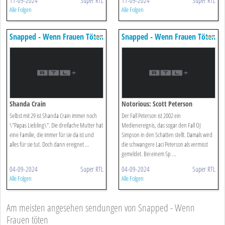
11-09-2024
Super RTL
11-09-2024
Super RTL
Alle Folgen
Alle Folgen
Snapped - Wenn Frauen Töten
Snapped - Wenn Frauen Töten
Shanda Crain
Notorious: Scott Peterson
Selbst mit 29 ist Shanda Crain immer noch
Der Fall Peterson ist 2002 ein
\"Papas Liebling\". Die dreifache Mutter hat
Medienereignis, das sogar den Fall OJ
eine Familie, die immer für sie da ist und
Simpson in den Schatten stellt. Damals wird
alles für sie tut. Doch dann ereignet ...
die schwangere Laci Peterson als vermisst
gemeldet. Bei einem Sp ...
04-09-2024
Super RTL
04-09-2024
Super RTL
Alle Folgen
Alle Folgen
Am meisten angesehen sendungen von Snapped - Wenn
Frauen töten