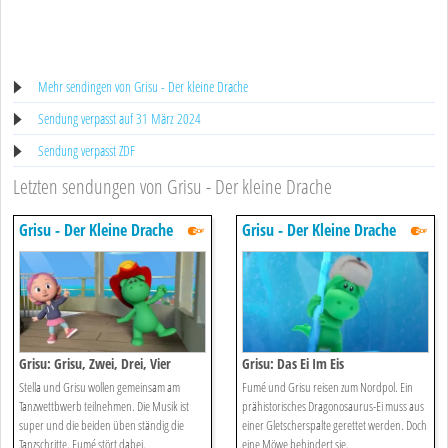
Mehr sendingen von Grisu - Der kleine Drache
Sendung verpasst auf 31 März 2024
Sendung verpasst ZDF
Letzten sendungen von Grisu - Der kleine Drache
Grisu - Der Kleine Drache
Grisu - Der Kleine Drache
Grisu: Grisu, Zwei, Drei, Vier
Grisu: Das Ei Im Eis
Stella und Grisu wollen gemeinsam am
Fumé und Grisu reisen zum Nordpol. Ein
Tanzwettbwerb teilnehmen. Die Musik ist
prähistorisches Dragonosaurus-Ei muss aus
super und die beiden üben ständig die
einer Gletscherspalte gerettet werden. Doch
Tanzschritte. Fumé stört dabei.
eine Möwe behindert sie.