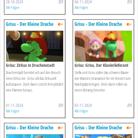
28-10-2024
ZDF
04-11-2024
ZDF
Alle Folgen
Alle Folgen
Grisu - Der Kleine Drache
Grisu - Der Kleine Drache
Grisu: Zirkus In Drachenstadt
Grisu: Grisu, Der Klavierlieferant
Drachenstadt bereitet sich auf den Besuch
Stella und Grisu sollen das schwere Klavier
eines Zirkus vor. Grisu soll das Zirkuszelt
von Maestro Stranavoce für ein Konzert zum
aufzubauen. Doch dann rutscht ihm plötzlich
Marktplatz bringen. Doch dann rollen sie
eine Flamme heraus.
einen Abhang hinunter.
01-11-2024
ZDF
03-11-2024
ZDF
Alle Folgen
Alle Folgen
Grisu - Der Kleine Drache
Grisu - Der Kleine Drache