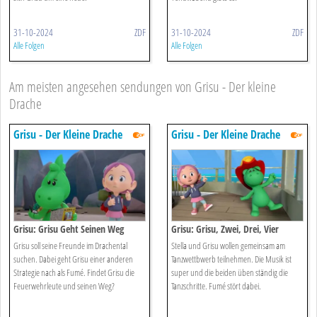
31-10-2024
ZDF
31-10-2024
ZDF
Alle Folgen
Alle Folgen
Am meisten angesehen sendungen von Grisu - Der kleine
Drache
Grisu - Der Kleine Drache
Grisu - Der Kleine Drache
Grisu: Grisu Geht Seinen Weg
Grisu: Grisu, Zwei, Drei, Vier
Grisu soll seine Freunde im Drachental
Stella und Grisu wollen gemeinsam am
suchen. Dabei geht Grisu einer anderen
Tanzwettbwerb teilnehmen. Die Musik ist
Strategie nach als Fumé. Findet Grisu die
super und die beiden üben ständig die
Feuerwehrleute und seinen Weg?
Tanzschritte. Fumé stört dabei.