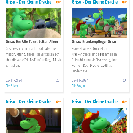
Grisu - Der Kleine Drache
Grisu - Der Kleine Drache
Grisu: Ein Affe Tanzt Selten Allein
Grisu: Krankenpfleger Grisu
Grisu reist in den Urlaub. Dort hat er die
Fumé ist verletzt. Grisu ist sein
Mission, Affen zu filmen. Die verstecken sich
Krankenpfleger und baut ihm einen
aber die ganze Zeit. Bis Fumé anfängt, Musik
Rollstuhl, damit sie Pizza essen gehen
zu machen.
können. Doch Drachenstadt hat
Hindernisse.
02-11-2024
ZDF
02-11-2024
ZDF
Alle Folgen
Alle Folgen
Grisu - Der Kleine Drache
Grisu - Der Kleine Drache