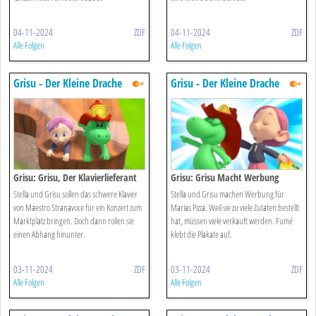
04-11-2024
ZDF
04-11-2024
ZDF
Alle Folgen
Alle Folgen
Grisu - Der Kleine Drache
Grisu - Der Kleine Drache
Grisu: Grisu, Der Klavierlieferant
Grisu: Grisu Macht Werbung
Stella und Grisu sollen das schwere Klavier
Stella und Grisu machen Werbung für
von Maestro Stranavoce für ein Konzert zum
Marias Pizza. Weil sie zu viele Zutaten bestellt
Marktplatz bringen. Doch dann rollen sie
hat, müssen viele verkauft werden. Fumé
einen Abhang hinunter.
klebt die Plakate auf.
03-11-2024
ZDF
03-11-2024
ZDF
Alle Folgen
Alle Folgen