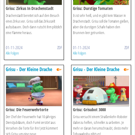
Grisu: Zirkus In Drachenstadt
Grisu: Durstige Tomaten
Drachenstadt bereitet sich auf den Besuch
Es ist sehr heiß, und es gibt kein Wasser in
eines Zirkus vor. Grisu soll das Zirkuszelt
Drachenstadt. Grisu soll die Tomaten gießen,
aufzubauen. Doch dann rutscht ihm plötzlich
aber die durstigen Schafe haben den
eine Flamme heraus.
Brunnen leer getrunken.
01-11-2024
ZDF
01-11-2024
ZDF
Alle Folgen
Alle Folgen
Grisu - Der Kleine Drache
Grisu - Der Kleine Drache
Grisu: Die Feuerwehrtorte
Grisu: Grisubot 3000
Der Chef der Feuerwehr hat 10-jähriges
Grisu versucht einem Straßenkehr-Roboter
Dienstjubiläum, doch Fumé zerstört aus
dabei zu helfen, schneller zu arbeiten. Je
Versehen die Torte für ihn! Jetzt kümmert
mehr er daran herumschraubt, desto mehr
sich Grisu um eine neue.
Tohuwabohu gibts es!