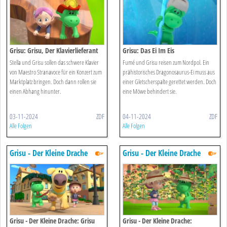
Grisu: Grisu, Der Klavierlieferant
Grisu: Das Ei Im Eis
Stella und Grisu sollen das schwere Klavier
Fumé und Grisu reisen zum Nordpol. Ein
von Maestro Stranavoce für ein Konzert zum
prähistorisches Dragonosaurus-Ei muss aus
Marktplatz bringen. Doch dann rollen sie
einer Gletscherspalte gerettet werden. Doch
einen Abhang hinunter.
eine Möwe behindert sie.
03-11-2024
ZDF
04-11-2024
ZDF
Alle Folgen
Alle Folgen
Grisu - Der Kleine Drache
Grisu - Der Kleine Drache
Grisu - Der Kleine Drache: Grisu
Grisu - Der Kleine Drache: