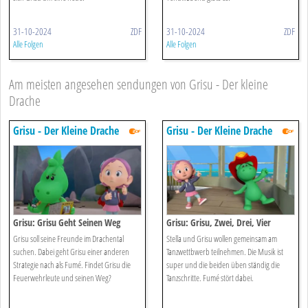
31-10-2024
ZDF
31-10-2024
ZDF
Alle Folgen
Alle Folgen
Am meisten angesehen sendungen von Grisu - Der kleine
Drache
Grisu - Der Kleine Drache
Grisu - Der Kleine Drache
Grisu: Grisu Geht Seinen Weg
Grisu: Grisu, Zwei, Drei, Vier
Grisu soll seine Freunde im Drachental
Stella und Grisu wollen gemeinsam am
suchen. Dabei geht Grisu einer anderen
Tanzwettbwerb teilnehmen. Die Musik ist
Strategie nach als Fumé. Findet Grisu die
super und die beiden üben ständig die
Feuerwehrleute und seinen Weg?
Tanzschritte. Fumé stört dabei.