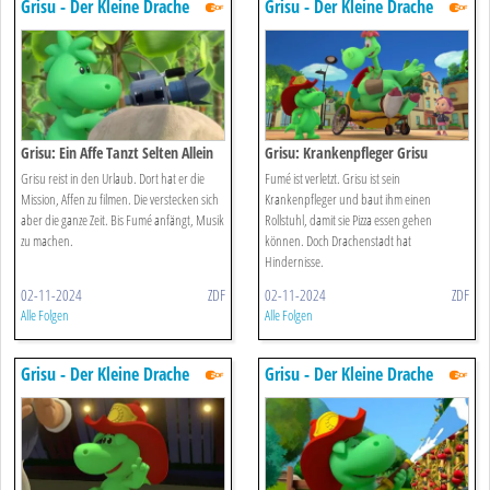
Grisu - Der Kleine Drache
Grisu - Der Kleine Drache
Grisu: Ein Affe Tanzt Selten Allein
Grisu: Krankenpfleger Grisu
Grisu reist in den Urlaub. Dort hat er die
Fumé ist verletzt. Grisu ist sein
Mission, Affen zu filmen. Die verstecken sich
Krankenpfleger und baut ihm einen
aber die ganze Zeit. Bis Fumé anfängt, Musik
Rollstuhl, damit sie Pizza essen gehen
zu machen.
können. Doch Drachenstadt hat
Hindernisse.
02-11-2024
ZDF
02-11-2024
ZDF
Alle Folgen
Alle Folgen
Grisu - Der Kleine Drache
Grisu - Der Kleine Drache