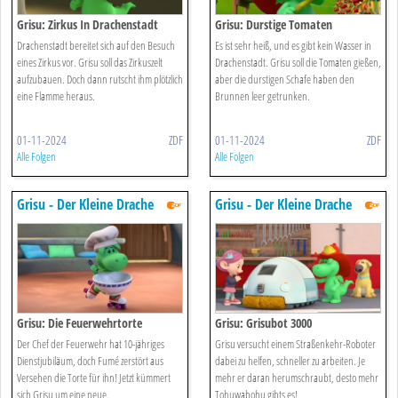
Grisu: Zirkus In Drachenstadt
Grisu: Durstige Tomaten
Drachenstadt bereitet sich auf den Besuch
Es ist sehr heiß, und es gibt kein Wasser in
eines Zirkus vor. Grisu soll das Zirkuszelt
Drachenstadt. Grisu soll die Tomaten gießen,
aufzubauen. Doch dann rutscht ihm plötzlich
aber die durstigen Schafe haben den
eine Flamme heraus.
Brunnen leer getrunken.
01-11-2024
ZDF
01-11-2024
ZDF
Alle Folgen
Alle Folgen
Grisu - Der Kleine Drache
Grisu - Der Kleine Drache
Grisu: Die Feuerwehrtorte
Grisu: Grisubot 3000
Der Chef der Feuerwehr hat 10-jähriges
Grisu versucht einem Straßenkehr-Roboter
Dienstjubiläum, doch Fumé zerstört aus
dabei zu helfen, schneller zu arbeiten. Je
Versehen die Torte für ihn! Jetzt kümmert
mehr er daran herumschraubt, desto mehr
sich Grisu um eine neue.
Tohuwabohu gibts es!