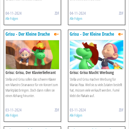
04-11-2024
ZDF
04-11-2024
ZDF
Alle Folgen
Alle Folgen
Grisu - Der Kleine Drache
Grisu - Der Kleine Drache
Grisu: Grisu, Der Klavierlieferant
Grisu: Grisu Macht Werbung
Stella und Grisu sollen das schwere Klavier
Stella und Grisu machen Werbung für
von Maestro Stranavoce für ein Konzert zum
Marias Pizza. Weil sie zu viele Zutaten bestellt
Marktplatz bringen. Doch dann rollen sie
hat, müssen viele verkauft werden. Fumé
einen Abhang hinunter.
klebt die Plakate auf.
03-11-2024
ZDF
03-11-2024
ZDF
Alle Folgen
Alle Folgen