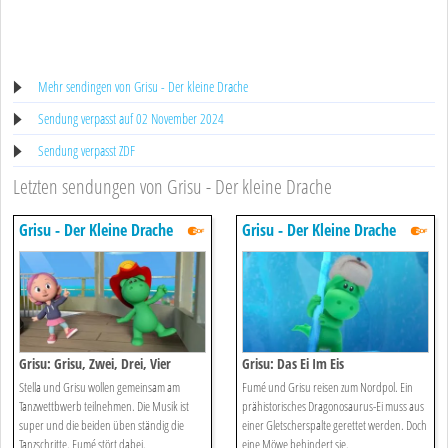
Mehr sendingen von Grisu - Der kleine Drache
Sendung verpasst auf 02 November 2024
Sendung verpasst ZDF
Letzten sendungen von Grisu - Der kleine Drache
Grisu - Der Kleine Drache
Grisu - Der Kleine Drache
Grisu: Grisu, Zwei, Drei, Vier
Grisu: Das Ei Im Eis
Stella und Grisu wollen gemeinsam am
Fumé und Grisu reisen zum Nordpol. Ein
Tanzwettbwerb teilnehmen. Die Musik ist
prähistorisches Dragonosaurus-Ei muss aus
super und die beiden üben ständig die
einer Gletscherspalte gerettet werden. Doch
Tanzschritte. Fumé stört dabei.
eine Möwe behindert sie.