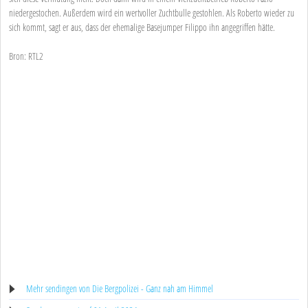
niedergestochen. Außerdem wird ein wertvoller Zuchtbulle gestohlen. Als Roberto wieder zu
sich kommt, sagt er aus, dass der ehemalige Basejumper Filippo ihn angegriffen hätte.
Bron: RTL2
Mehr sendingen von Die Bergpolizei - Ganz nah am Himmel