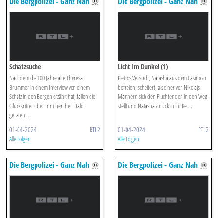
Die Bergpolizei - Ganz Nah
Die Bergpolizei - Ganz Nah
Am Himmel
Am Himmel
Schatzsuche
Licht Im Dunkel (1)
Nachdem die 100 Jahre alte Theresa
Pietros Versuch, Natasha aus dem Casino zu
Brummer in einem Interview von einem
befreien, scheitert, als einer von Nikolajs
Schatz in den Bergen erzählt hat, fallen die
Männern sich den Flüchtenden in den Weg
Glücksritter über Innichen her. Bald
stellt und Natasha zurück in ihr Ke ...
geraten ...
01-04-2024
RTL2
01-04-2024
RTL2
Alle Folgen
Alle Folgen
Die Bergpolizei - Ganz Nah
Die Bergpolizei - Ganz Nah
Am Himmel
Am Himmel