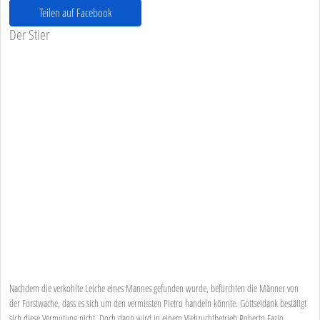
Teilen auf Facebook
Der Stier
Nachdem die verkohlte Leiche eines Mannes gefunden wurde, befürchten die Männer von
der Forstwache, dass es sich um den vermissten Pietro handeln könnte. Gottseidank bestätigt
sich diese Vermutung nicht. Doch dann wird in einem Viehzuchtbetrieb Roberto Fazio