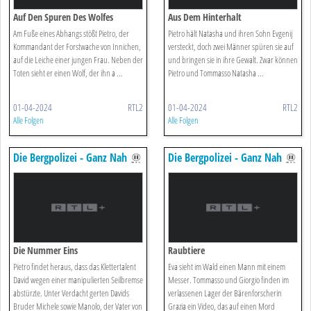
Auf Den Spuren Des Wolfes
Aus Dem Hinterhalt
Am Fuße eines Abhangs stößt Pietro, der
Pietro hält Natasha und ihren Sohn Evgenij
Kommandant der Forstwache von Innichen,
versteckt, doch zwei Männer spüren sie auf
auf die Leiche einer jungen Frau. Neben der
und bringen sie in ihre Gewalt. Zwar können
Toten sieht er einen Wolf, der ihn a ...
Pietro und Tommasso Natasha ...
01-04-2024
RTL2
01-04-2024
RTL2
Alle Folgen
Alle Folgen
Die Bergpolizei - Ganz Nah
Die Bergpolizei - Ganz Nah
Am Himmel
Am Himmel
Die Nummer Eins
Raubtiere
Pietro findet heraus, dass das Klettertalent
Eva sieht im Wald einen Mann mit einem
David wegen einer manipulierten Seilbremse
Messer. Tommasso und Giorgio finden im
abstürzte. Unter Verdacht gerten Davids
verlassenen Lager der Bärenforscherin
Bruder Michele sowie Manolo, der Vater von
Grazia ein Video, das auf einen Mord