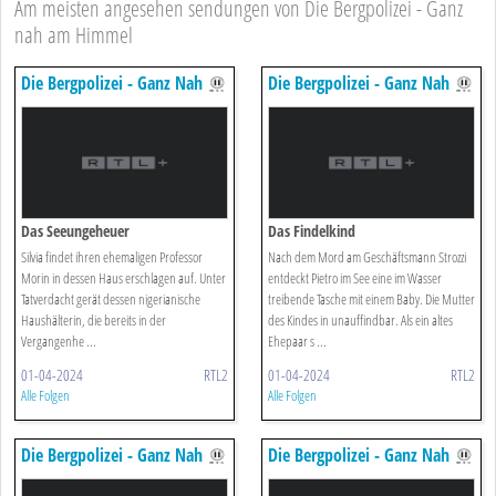
Am meisten angesehen sendungen von Die Bergpolizei - Ganz
nah am Himmel
Die Bergpolizei - Ganz Nah
Die Bergpolizei - Ganz Nah
Am Himmel
Am Himmel
Das Seeungeheuer
Das Findelkind
Silvia findet ihren ehemaligen Professor
Nach dem Mord am Geschäftsmann Strozzi
Morin in dessen Haus erschlagen auf. Unter
entdeckt Pietro im See eine im Wasser
Tatverdacht gerät dessen nigerianische
treibende Tasche mit einem Baby. Die Mutter
Haushälterin, die bereits in der
des Kindes in unauffindbar. Als ein altes
Vergangenhe ...
Ehepaar s ...
01-04-2024
RTL2
01-04-2024
RTL2
Alle Folgen
Alle Folgen
Die Bergpolizei - Ganz Nah
Die Bergpolizei - Ganz Nah
Am Himmel
Am Himmel