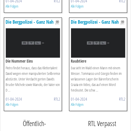
01-04-2024
RTL2
01-04-2024
RTL2
Alle Folgen
Alle Folgen
Die Bergpolizei - Ganz Nah
Die Bergpolizei - Ganz Nah
Am Himmel
Am Himmel
Die Nummer Eins
Raubtiere
Pietro findet heraus, dass das Klettertalent
Eva sieht im Wald einen Mann mit einem
David wegen einer manipulierten Seilbremse
Messer. Tommasso und Giorgio finden im
abstürzte. Unter Verdacht gerten Davids
verlassenen Lager der Bärenforscherin
Bruder Michele sowie Manolo, der Vater von
Grazia ein Video, das auf einen Mord
D ...
hindeutet. Die schw ...
01-04-2024
RTL2
01-04-2024
RTL2
Alle Folgen
Alle Folgen
Öffentlich-
RTL Verpasst