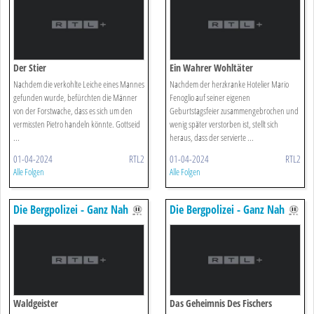
Der Stier
Ein Wahrer Wohltäter
Nachdem die verkohlte Leiche eines Mannes
Nachdem der herzkranke Hotelier Mario
gefunden wurde, befürchten die Männer
Fenoglio auf seiner eigenen
von der Forstwache, dass es sich um den
Geburtstagsfeier zusammengebrochen und
vermissten Pietro handeln könnte. Gottseid
wenig später verstorben ist, stellt sich
...
heraus, dass der servierte ...
01-04-2024
RTL2
01-04-2024
RTL2
Alle Folgen
Alle Folgen
Die Bergpolizei - Ganz Nah
Die Bergpolizei - Ganz Nah
Am Himmel
Am Himmel
Waldgeister
Das Geheimnis Des Fischers