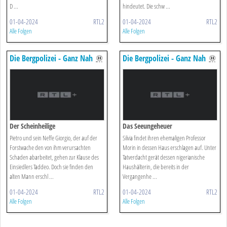
D ...
hindeutet. Die schw ...
01-04-2024
RTL2
01-04-2024
RTL2
Alle Folgen
Alle Folgen
Die Bergpolizei - Ganz Nah
Die Bergpolizei - Ganz Nah
Am Himmel
Am Himmel
Der Scheinheilige
Das Seeungeheuer
Pietro und sein Neffe Giorgio, der auf der
Silvia findet ihren ehemaligen Professor
Forstwache den von ihm verursachten
Morin in dessen Haus erschlagen auf. Unter
Schaden abarbeitet, gehen zur Klause des
Tatverdacht gerät dessen nigerianische
Einsiedlers Taddeo. Doch sie finden den
Haushälterin, die bereits in der
alten Mann erschl ...
Vergangenhe ...
01-04-2024
RTL2
01-04-2024
RTL2
Alle Folgen
Alle Folgen