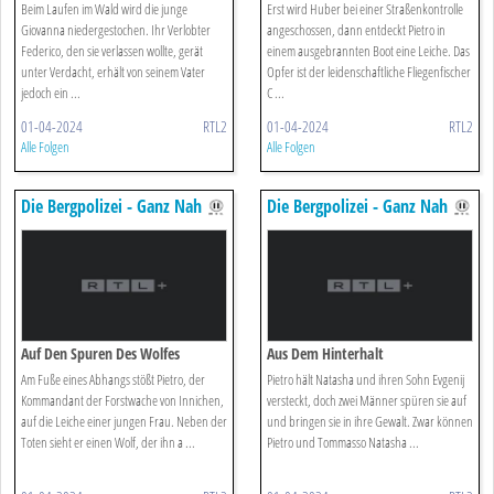
Beim Laufen im Wald wird die junge
Erst wird Huber bei einer Straßenkontrolle
Giovanna niedergestochen. Ihr Verlobter
angeschossen, dann entdeckt Pietro in
Federico, den sie verlassen wollte, gerät
einem ausgebrannten Boot eine Leiche. Das
unter Verdacht, erhält von seinem Vater
Opfer ist der leidenschaftliche Fliegenfischer
jedoch ein ...
C ...
01-04-2024
RTL2
01-04-2024
RTL2
Alle Folgen
Alle Folgen
Die Bergpolizei - Ganz Nah
Die Bergpolizei - Ganz Nah
Am Himmel
Am Himmel
Auf Den Spuren Des Wolfes
Aus Dem Hinterhalt
Am Fuße eines Abhangs stößt Pietro, der
Pietro hält Natasha und ihren Sohn Evgenij
Kommandant der Forstwache von Innichen,
versteckt, doch zwei Männer spüren sie auf
auf die Leiche einer jungen Frau. Neben der
und bringen sie in ihre Gewalt. Zwar können
Toten sieht er einen Wolf, der ihn a ...
Pietro und Tommasso Natasha ...