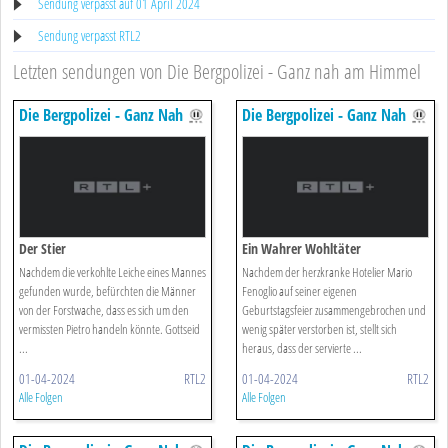
Sendung verpasst auf 01 April 2024
Sendung verpasst RTL2
Letzten sendungen von Die Bergpolizei - Ganz nah am Himmel
Die Bergpolizei - Ganz Nah
Die Bergpolizei - Ganz Nah
Am Himmel
Am Himmel
Der Stier
Ein Wahrer Wohltäter
Nachdem die verkohlte Leiche eines Mannes
Nachdem der herzkranke Hotelier Mario
gefunden wurde, befürchten die Männer
Fenoglio auf seiner eigenen
von der Forstwache, dass es sich um den
Geburtstagsfeier zusammengebrochen und
vermissten Pietro handeln könnte. Gottseid
wenig später verstorben ist, stellt sich
...
heraus, dass der servierte ...
01-04-2024
RTL2
01-04-2024
RTL2
Alle Folgen
Alle Folgen