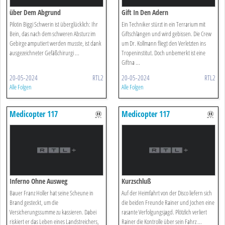
über Dem Abgrund
Gift In Den Adern
Pilotin Biggi Schwerin ist überglücklich: Ihr
Ein Techniker stürzt in ein Terrarium mit
Bein, das nach dem schweren Absturz im
Giftschlangen und wird gebissen. Die Crew
Gebirge amputiert werden musste, ist dank
um Dr. Kollmann fliegt den Verletzten ins
ausgezeichneter Gefäßchirurgi ...
Tropeninstitut. Doch unbemerkt ist eine
Giftna ...
20-05-2024
RTL2
20-05-2024
RTL2
Alle Folgen
Alle Folgen
Medicopter 117
Medicopter 117
Inferno Ohne Ausweg
Kurzschluß
Bauer Franz Holler hat seine Scheune in
Auf der Heimfahrt von der Disco liefern sich
Brand gesteckt, um die
die beiden Freunde Rainer und Jochen eine
Versicherungssumme zu kassieren. Dabei
rasante Verfolgungsjagd. Plötzlich verliert
riskiert er das Leben eines Landstreichers,
Rainer die Kontrolle über sein Fahrz ...