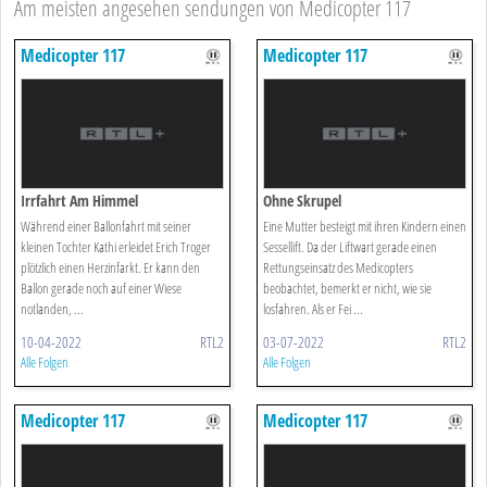
Am meisten angesehen sendungen von Medicopter 117
Medicopter 117
Medicopter 117
Irrfahrt Am Himmel
Ohne Skrupel
Während einer Ballonfahrt mit seiner
Eine Mutter besteigt mit ihren Kindern einen
kleinen Tochter Kathi erleidet Erich Troger
Sessellift. Da der Liftwart gerade einen
plötzlich einen Herzinfarkt. Er kann den
Rettungseinsatz des Medicopters
Ballon gerade noch auf einer Wiese
beobachtet, bemerkt er nicht, wie sie
notlanden, ...
losfahren. Als er Fei ...
10-04-2022
RTL2
03-07-2022
RTL2
Alle Folgen
Alle Folgen
Medicopter 117
Medicopter 117