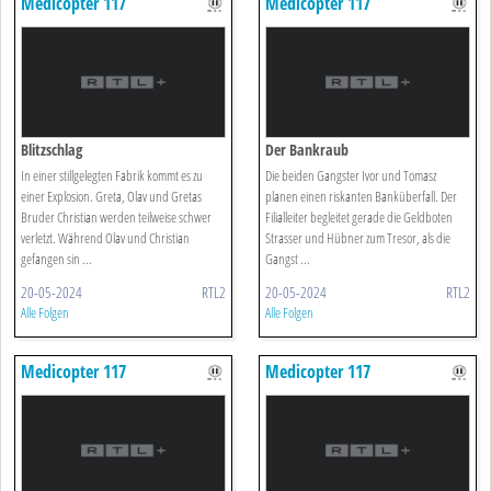
Medicopter 117
Medicopter 117
Blitzschlag
Der Bankraub
In einer stillgelegten Fabrik kommt es zu
Die beiden Gangster Ivor und Tomasz
einer Explosion. Greta, Olav und Gretas
planen einen riskanten Banküberfall. Der
Bruder Christian werden teilweise schwer
Filialleiter begleitet gerade die Geldboten
verletzt. Während Olav und Christian
Strasser und Hübner zum Tresor, als die
gefangen sin ...
Gangst ...
20-05-2024
RTL2
20-05-2024
RTL2
Alle Folgen
Alle Folgen
Medicopter 117
Medicopter 117