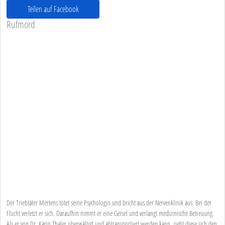
Teilen auf Facebook
Rufmord
Der Triebtäter Mertens tötet seine Psychologin und bricht aus der Nervenklinik aus. Bei der
Flucht verletzt er sich. Daraufhin nimmt er eine Geisel und verlangt medizinische Betreuung.
Als er von Dr. Karin Thaler überwältigt und abtransportiert werden kann, zieht diese sich den