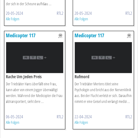
der sich in der Scheune aufh&au ...
20-05-2024
RTL2
20-05-2024
RTL2
Alle Folgen
Alle Folgen
Medicopter 117
Medicopter 117
Rache Um Jeden Preis
Rufmord
Der Triebtäter Hans überfällt eine Frau,
Der Triebtäter Mertens tötet seine
kann aber von einem Jogger überwältigt
Psychologin und bricht aus der Nervenklinik
werden. Während der Medicopter die Frau
aus. Bei der Flucht verletzt er sich. Daraufhin
abtransportiert, sieht dere ...
nimmt er eine Geisel und verlangt medizi ...
06-05-2024
RTL2
22-04-2024
RTL2
Alle Folgen
Alle Folgen