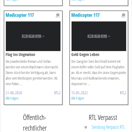
Medicopter 117
Medicopter 117
Flug Ins Ungewisse
Geld Gegen Leben
Die Juwelendiebe Roman und Stefan
Der Gangster Sven Berchtold kommt mit
werden von einem Wachmann überrascht.
einem Koffer voller Geld auf dem Flughafen
Dieser stürzt bei der Verfolgung ab, kann
an. Als er merkt, dass ihn seine Gegenspieler
aber vom Medicopter gerettet werden. Als
Murnau und Kulikow bereits erwarten,
eine Polizei ...
deponiert er ...
21-06-2020
RTL2
15-05-2022
RTL2
Alle Folgen
Alle Folgen
Öffentlich-
RTL Verpasst
rechtlicher
Sendung Verpasst RTL