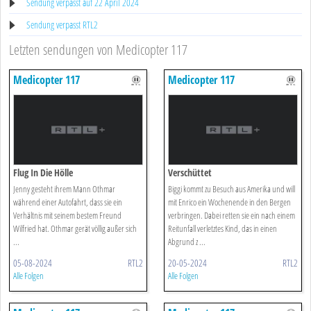
Sendung verpasst auf 22 April 2024
Sendung verpasst RTL2
Letzten sendungen von Medicopter 117
Medicopter 117
Medicopter 117
Flug In Die Hölle
Verschüttet
Jenny gesteht ihrem Mann Othmar
Biggi kommt zu Besuch aus Amerika und will
während einer Autofahrt, dass sie ein
mit Enrico ein Wochenende in den Bergen
Verhältnis mit seinem bestem Freund
verbringen. Dabei retten sie ein nach einem
Wilfried hat. Othmar gerät völlig außer sich
Reitunfall verletztes Kind, das in einen
...
Abgrund z ...
05-08-2024
RTL2
20-05-2024
RTL2
Alle Folgen
Alle Folgen