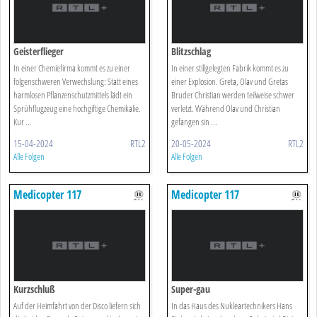
Geisterflieger
Blitzschlag
In einer Chemiefirma kommt es zu einer
In einer stillgelegten Fabrik kommt es zu
folgenschweren Verwechslung: Statt eines
einer Explosion. Greta, Olav und Gretas
harmlosen Pflanzenschutzmittels lädt ein
Bruder Christian werden teilweise schwer
Sprühflugzeug eine hochgiftige Chemikalie.
verletzt. Während Olav und Christian
Kur ...
gefangen sin ...
15-04-2024
RTL2
20-05-2024
RTL2
Alle Folgen
Alle Folgen
Medicopter 117
Medicopter 117
Kurzschluß
Super-gau
Auf der Heimfahrt von der Disco liefern sich
In das Haus des Nukleartechnikers Hans