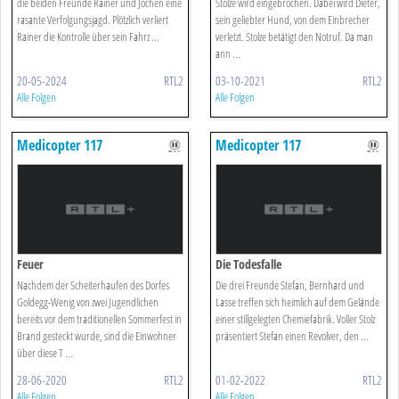
die beiden Freunde Rainer und Jochen eine
Stolze wird eingebrochen. Dabei wird Dieter,
rasante Verfolgungsjagd. Plötzlich verliert
sein geliebter Hund, von dem Einbrecher
Rainer die Kontrolle über sein Fahrz ...
verletzt. Stolze betätigt den Notruf. Da man
ann ...
20-05-2024
RTL2
03-10-2021
RTL2
Alle Folgen
Alle Folgen
Medicopter 117
Medicopter 117
Feuer
Die Todesfalle
Nachdem der Scheiterhaufen des Dorfes
Die drei Freunde Stefan, Bernhard und
Goldegg-Wenig von zwei Jugendlichen
Lasse treffen sich heimlich auf dem Gelände
bereits vor dem traditionellen Sommerfest in
einer stillgelegten Chemiefabrik. Voller Stolz
Brand gesteckt wurde, sind die Einwohner
präsentiert Stefan einen Revolver, den ...
über diese T ...
28-06-2020
RTL2
01-02-2022
RTL2
Alle Folgen
Alle Folgen