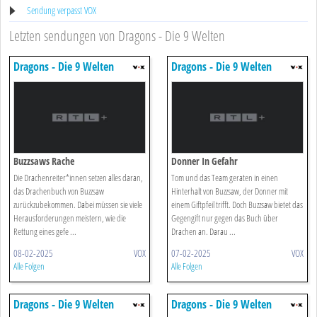
Sendung verpasst VOX
Letzten sendungen von Dragons - Die 9 Welten
Dragons - Die 9 Welten
Dragons - Die 9 Welten
Buzzsaws Rache
Donner In Gefahr
Die Drachenreiter*innen setzen alles daran,
Tom und das Team geraten in einen
das Drachenbuch von Buzzsaw
Hinterhalt von Buzzsaw, der Donner mit
zurückzubekommen. Dabei müssen sie viele
einem Giftpfeil trifft. Doch Buzzsaw bietet das
Herausforderungen meistern, wie die
Gegengift nur gegen das Buch über
Rettung eines gefe ...
Drachen an. Darau ...
08-02-2025
VOX
07-02-2025
VOX
Alle Folgen
Alle Folgen
Dragons - Die 9 Welten
Dragons - Die 9 Welten