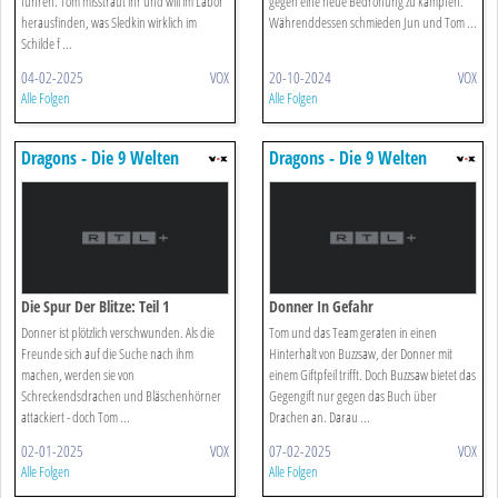
führen. Tom misstraut ihr und will im Labor
gegen eine neue Bedrohung zu kämpfen.
herausfinden, was Sledkin wirklich im
Währenddessen schmieden Jun und Tom ...
Schilde f ...
04-02-2025
VOX
20-10-2024
VOX
Alle Folgen
Alle Folgen
Dragons - Die 9 Welten
Dragons - Die 9 Welten
Die Spur Der Blitze: Teil 1
Donner In Gefahr
Donner ist plötzlich verschwunden. Als die
Tom und das Team geraten in einen
Freunde sich auf die Suche nach ihm
Hinterhalt von Buzzsaw, der Donner mit
machen, werden sie von
einem Giftpfeil trifft. Doch Buzzsaw bietet das
Schreckendsdrachen und Bläschenhörner
Gegengift nur gegen das Buch über
attackiert - doch Tom ...
Drachen an. Darau ...
02-01-2025
VOX
07-02-2025
VOX
Alle Folgen
Alle Folgen