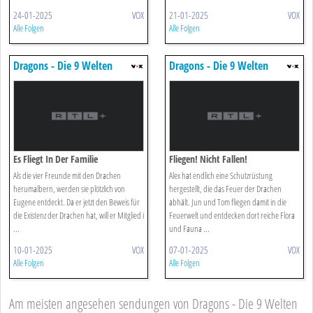
24-01-2025
VOX
21-01-2025
VOX
Alle Folgen
Alle Folgen
Dragons - Die 9 Welten
Dragons - Die 9 Welten
Es Fliegt In Der Familie
Fliegen! Nicht Fallen!
Als die vier Freunde mit den Drachen
Alex hat endlich eine Schutzrüstung
herumalbern, werden sie plötzlich von
hergestellt, die das Feuer der Drachen
Eugene entdeckt. Da er jetzt den Beweis für
abhält. Jun und Tom fliegen damit in die
die Existenz der Drachen hat, will er Mitglied i
Feuerwelt und entdecken dort reiche Flora
...
und Fauna ...
10-01-2025
VOX
07-01-2025
VOX
Alle Folgen
Alle Folgen
Am meisten angesehen sendungen von Dragons - Die 9 Welten