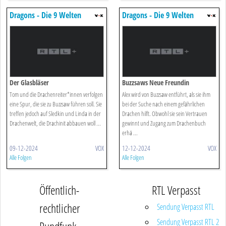
Dragons - Die 9 Welten
Dragons - Die 9 Welten
Der Glasbläser
Buzzsaws Neue Freundin
Tom und die Drachenreiter*innen verfolgen
Alex wird von Buzzsaw entführt, als sie ihm
eine Spur, die sie zu Buzzsaw führen soll. Sie
bei der Suche nach einem gefährlichen
treffen jedoch auf Sledkin und Linda in der
Drachen hilft. Obwohl sie sein Vertrauen
Drachenwelt, die Drachinit abbauen woll ...
gewinnt und Zugang zum Drachenbuch
erhä ...
09-12-2024
VOX
12-12-2024
VOX
Alle Folgen
Alle Folgen
Öffentlich-
RTL Verpasst
rechtlicher
Sendung Verpasst RTL
Sendung Verpasst RTL 2