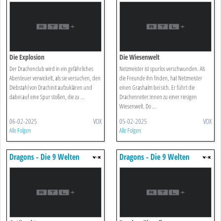
Die Explosion
Die Wiesenwelt
Der Drachenclub wird in ein gefährliches
Netzmeister ist spurlos verschwunden. Als
Abenteuer verwickelt, als sie versuchen, den
die Freunde ihn finden, hat Netzmeister
Diebstahl von Drachinit aufzuklären und
einen Grashalm bei sich. Er führt die
dabei auf eine Spur stoßen, die zu ...
Drachenreiter:innen zu einer riesigen
Wiesenwelt. Do ...
06-02-2025
VOX
05-02-2025
VOX
Alle Folgen
Alle Folgen
Dragons - Die 9 Welten
Dragons - Die 9 Welten