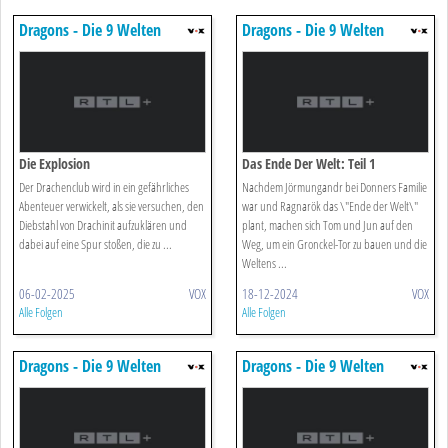
Dragons - Die 9 Welten
Dragons - Die 9 Welten
Die Explosion
Das Ende Der Welt: Teil 1
Der Drachenclub wird in ein gefährliches
Nachdem Jörmungandr bei Donners Familie
Abenteuer verwickelt, als sie versuchen, den
war und Ragnarök das \"Ende der Welt\"
Diebstahl von Drachinit aufzuklären und
plant, machen sich Tom und Jun auf den
dabei auf eine Spur stoßen, die zu ...
Weg, um ein Gronckel-Tor zu bauen und die
Weltens ...
06-02-2025
VOX
18-12-2024
VOX
Alle Folgen
Alle Folgen
Dragons - Die 9 Welten
Dragons - Die 9 Welten