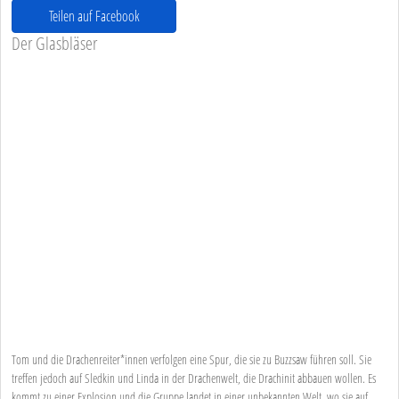
Teilen auf Facebook
Der Glasbläser
Tom und die Drachenreiter*innen verfolgen eine Spur, die sie zu Buzzsaw führen soll. Sie
treffen jedoch auf Sledkin und Linda in der Drachenwelt, die Drachinit abbauen wollen. Es
kommt zu einer Explosion und die Gruppe landet in einer unbekannten Welt, wo sie auf