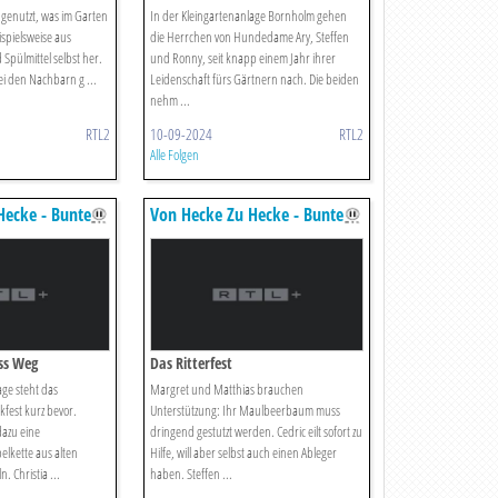
s genutzt, was im Garten
In der Kleingartenanlage Bornholm gehen
eispielsweise aus
die Herrchen von Hundedame Ary, Steffen
Spülmittel selbst her.
und Ronny, seit knapp einem Jahr ihrer
i den Nachbarn g ...
Leidenschaft fürs Gärtnern nach. Die beiden
nehm ...
RTL2
10-09-2024
RTL2
Alle Folgen
Hecke - Bunte
Von Hecke Zu Hecke - Bunte
en
Beetgeschichten
ss Weg
Das Ritterfest
age steht das
Margret und Matthias brauchen
kfest kurz bevor.
Unterstützung: Ihr Maulbeerbaum muss
dazu eine
dringend gestutzt werden. Cedric eilt sofort zu
elkette aus alten
Hilfe, will aber selbst auch einen Ableger
 Christia ...
haben. Steffen ...