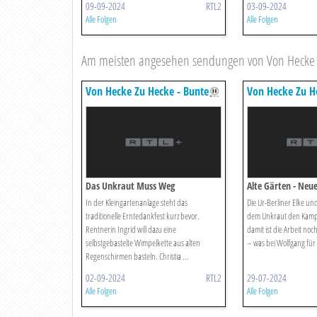
09-09-2024
RTL2
03-09-2024
Alle Folgen
Alle Folgen
Am meisten angesehen sendungen von Von Hecke z
Von Hecke Zu Hecke - Bunte
Von Hecke Zu H
Beetgeschichten
Beetgeschichten
Das Unkraut Muss Weg
Alte Gärten - Neu
In der Kleingartenanlage steht das
Die Ur-Berliner Elke u
traditionelle Erntedankfest kurz bevor.
dem Unkraut den Kampf
Rentnerin Ingrid will dazu eine
damit ist die Arbeit noch
selbstgebastelte Wimpelkette aus alten
– was bei Wolfgang für 
Regenschirmen basteln. Christia ...
02-09-2024
RTL2
29-07-2024
Alle Folgen
Alle Folgen