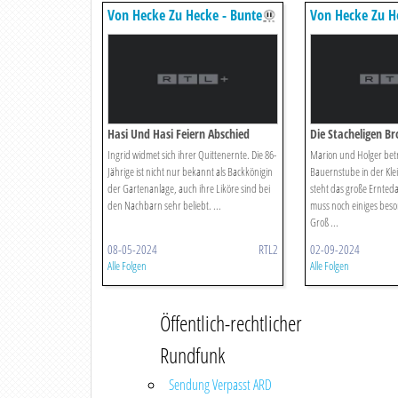
Von Hecke Zu Hecke - Bunte
Von Hecke Zu H
Beetgeschichten
Beetgeschichten
Hasi Und Hasi Feiern Abschied
Die Stacheligen B
Ingrid widmet sich ihrer Quittenernte. Die 86-
Marion und Holger betr
Jährige ist nicht nur bekannt als Backkönigin
Bauernstube in der Kle
der Gartenanlage, auch ihre Liköre sind bei
steht das große Ernted
den Nachbarn sehr beliebt. ...
muss noch einiges bes
Groß ...
08-05-2024
RTL2
02-09-2024
Alle Folgen
Alle Folgen
Öffentlich-rechtlicher
Rundfunk
Sendung Verpasst ARD