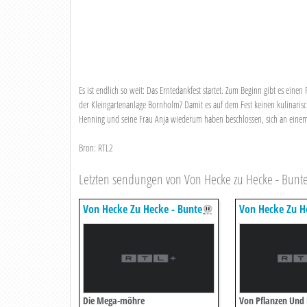
Es ist endlich so weit: Das Erntedankfest startet. Zum Beginn gibt es eine
der Kleingartenanlage Bornholm? Damit es auf dem Fest keinen kulinarisch
Henning und seine Frau Anja wiederum haben beschlossen, sich an einem 
Bron: RTL2
Letzten sendungen von Von Hecke zu Hecke - Bunte
Von Hecke Zu Hecke - Bunte
Von Hecke Zu H
Beetgeschichten
Beetgeschichten
Die Mega-möhre
Von Pflanzen Und 