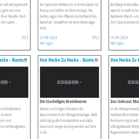
n sich viel zugemutet.
Der Zypressen-Wildwuchs in ihrem Garten ist
Bei Margret wird alle
 Es geht um neue
Ronny und Steffen ein Dorn im Auge. Die
wächst! So stellt sie b
ihrer Parzelle. Doch
beiden sagen den Pflanzen kurzerhand den
Kastanien Wasch- und 
 den Garte ...
Kampf an - bewaffnet mit einer Kettensäge.
Ihre Tipps kommen be
Heid ...
RTL2
23-09-2024
RTL2
16-09-2024
Alle Folgen
Alle Folgen
ecke - Bunte
Von Hecke Zu Hecke - Bunte
Von Hecke Zu 
Beetgeschichten
Beetgeschicht
t
Die Stacheligen Brombeeren
Das Unkraut Mu
Das Erntedankfest
Marion und Holger betreiben die
In der Kleingartenanl
t es einen
Bauernstube in der Kleingartenanlage. Bald
traditionelle Erntedan
kern und
steht das große Erntedankfest und dafür
Rentnerin Ingrid will 
t es mit Neuigkeiten
muss noch einiges besorgt werden auf dem
selbstgebastelte Wimp
Groß ...
Regenschirmen basteln.