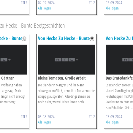
RTL2
02-09-2024
RTL2
02-09-2024
Alle Folgen
Alle Folgen
u Hecke - Bunte Beetgeschichten
ecke - Bunte
Von Hecke Zu Hecke - Bunte
Von Hecke Zu 
Beetgeschichten
Beetgeschicht
e Gärtner
Kleine Tomaten, Große Arbeit
Das Erntedankfe
nd Wolfgang haben
Die Isländerin Margret und ihr Mann
Es ist endlich so weit
 angesagt. Doch
schwelgen im Glück, denn ihre Tomatenernte
startet. Zum Beginn gi
 längst nicht erledigt
ist üppig ausgefallen. Allerdings ahnen sie
Frühshoppen mit Poli
Unmut sorgt. ...
noch nicht, wie viel Arbeit ihnen noch ...
Politikerinnen. Wie st
zum Erhalt der Klein ..
RTL2
05-08-2024
RTL2
03-09-2024
Alle Folgen
Alle Folgen