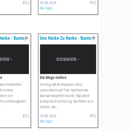
RTL2
26-08-2024
RTL2
Alle Folgen
Hecke - Bunte
Von Hecke Zu Hecke - Bunte
en
Beetgeschichten
st
Die Mega-möhre
: Das Erntedankfest
Henning hält die Reparatur seines
bt es einen
Laubendaches auf Trab. Nachdem das
tikern und
Baumaterial geliefert wurde, folgt jedoch
eht es mit Neuigkeiten
prompt die Ernüchterung: Das Wetter ist so
.
schlecht, das ...
RTL2
24-09-2024
RTL2
Alle Folgen