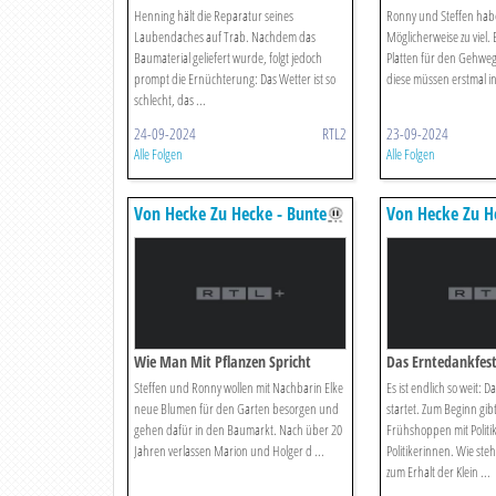
Henning hält die Reparatur seines
Ronny und Steffen habe
Laubendaches auf Trab. Nachdem das
Möglicherweise zu viel.
Baumaterial geliefert wurde, folgt jedoch
Platten für den Gehweg 
prompt die Ernüchterung: Das Wetter ist so
diese müssen erstmal in
schlecht, das ...
24-09-2024
RTL2
23-09-2024
Alle Folgen
Alle Folgen
Von Hecke Zu Hecke - Bunte
Von Hecke Zu H
Beetgeschichten
Beetgeschichten
Wie Man Mit Pflanzen Spricht
Das Erntedankfes
Steffen und Ronny wollen mit Nachbarin Elke
Es ist endlich so weit: 
neue Blumen für den Garten besorgen und
startet. Zum Beginn gib
gehen dafür in den Baumarkt. Nach über 20
Frühshoppen mit Politi
Jahren verlassen Marion und Holger d ...
Politikerinnen. Wie steh
zum Erhalt der Klein ...