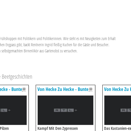
n Frühshoppen mit Politikern und Politikerinnen. Wie steht es mit Neuigkeiten zum Erhalt
en Engpass gibt, backt Rentnerin Ingrid fleißig Kuchen für die Gäste und Besucher.
selbstgemachten Birnenlikör aus Gartenobst zu versuchen.
 Beetgeschichten
ecke - Bunte
Von Hecke Zu Hecke - Bunte
Von Hecke Zu 
Beetgeschichten
Beetgeschicht
Pilzen
Kampf Mit Den Zypressen
Das Kastanien-e