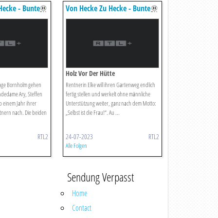
Hecke - Bunte
Von Hecke Zu Hecke - Bunte
en
Beetgeschichten
Holz Vor Der Hütte
lage Bornholm gehen
Rentnerin Elke will ihren Gartenweg endlich
dedame Ary, Steffen
fertig stellen und werkelt ohne männliche
p einem Jahr ihrer
Unterstützung weiter, ganz nach dem Motto:
tnern nach. Die beiden
„Selbst ist die Frau!“. Au ...
RTL2
24-07-2023
RTL2
Alle Folgen
Sendung Verpasst
Home
Contact