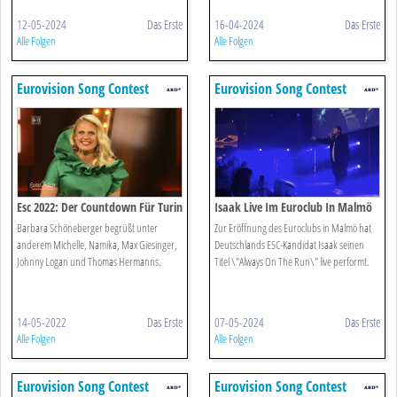
12-05-2024
Das Erste
16-04-2024
Das Erste
Alle Folgen
Alle Folgen
Eurovision Song Contest
Eurovision Song Contest
Esc 2022: Der Countdown Für Turin
Isaak Live Im Euroclub In Malmö
Barbara Schöneberger begrüßt unter
Zur Eröffnung des Euroclubs in Malmö hat
anderem Michelle, Namika, Max Giesinger,
Deutschlands ESC-Kandidat Isaak seinen
Johnny Logan und Thomas Hermanns.
Titel \"Always On The Run\" live performt.
14-05-2022
Das Erste
07-05-2024
Das Erste
Alle Folgen
Alle Folgen
Eurovision Song Contest
Eurovision Song Contest