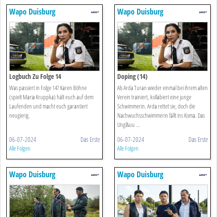
Wapo Duisburg
Wapo Duisburg
Logbuch Zu Folge 14
Doping (14)
Was passiert in Folge 14? Karen Böhne
Als Arda Turan wieder einmal bei ihrem alten
(spielt Maria Kruppka) hält euch auf dem
Verein trainiert, kollabiert eine junge
Laufenden und macht euch garantiert
Schwimmerin. Arda rettet sie, doch die
neugierig.
Nachwuchsschwimmerin fällt ins Koma. Das
Ungl&uu ...
06-07-2024
Das Erste
06-07-2024
Das Erste
Alle Folgen
Alle Folgen
Wapo Duisburg
Wapo Duisburg