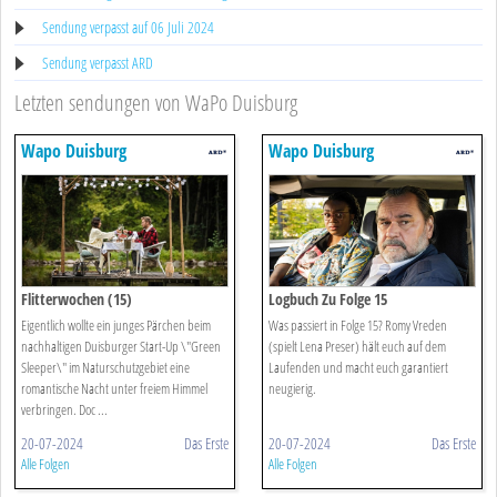
Sendung verpasst auf 06 Juli 2024
Sendung verpasst ARD
Letzten sendungen von WaPo Duisburg
Wapo Duisburg
Wapo Duisburg
Flitterwochen (15)
Logbuch Zu Folge 15
Eigentlich wollte ein junges Pärchen beim
Was passiert in Folge 15? Romy Vreden
nachhaltigen Duisburger Start-Up \"Green
(spielt Lena Preser) hält euch auf dem
Sleeper\" im Naturschutzgebiet eine
Laufenden und macht euch garantiert
romantische Nacht unter freiem Himmel
neugierig.
verbringen. Doc ...
20-07-2024
Das Erste
20-07-2024
Das Erste
Alle Folgen
Alle Folgen