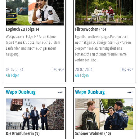
Logbuch Zu Folge 14
Flitterwochen (15)
Was passiert in Folge 14? Karen Böhne
Eigentlich wollte ein junges Pärchen beim
(spielt Maria Kruppka) hält euch auf dem
nachhaltigen Duisburger Start-Up \"Green
Laufenden und macht euch garantiert
Sleeper\" im Naturschutzgebiet eine
neugierig.
romantische Nacht unter freiem Himmel
verbringen. Doc ...
06-07-2024
Das Erste
20-07-2024
Das Erste
Alle Folgen
Alle Folgen
Wapo Duisburg
Wapo Duisburg
Die Kranführerin (9)
Schöner Wohnen (10)