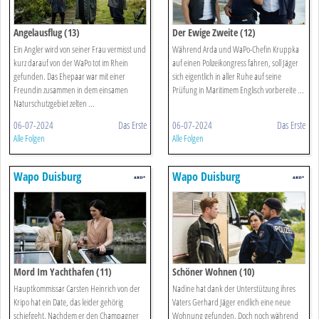
Angelausflug (13)
Der Ewige Zweite (12)
Ein Angler wird von seiner Frau vermisst und
Während Arda und WaPo-Chefin Kruppka
kurz darauf von der WaPo tot im Rhein
auf einen Polizeikongress fahren, soll Jäger
gefunden. Das Ehepaar war mit einer
sich eigentlich in aller Ruhe auf seine
Freundin zusammen in dem einsamen
Prüfung in Maritimem Englisch vorbereite ...
Naturschutzgebiet zelten ...
06-07-2024
Das Erste
06-07-2024
Das Erste
Alle Folgen
Alle Folgen
Wapo Duisburg
Wapo Duisburg
Mord Im Yachthafen (11)
Schöner Wohnen (10)
Hauptkommissar Carsten Heinrich von der
Nadine hat dank der Unterstützung ihres
Kripo hat ein Date, das leider gehörig
Vaters Gerhard Jäger endlich eine neue
schiefgeht. Nachdem er den Champagner
Wohnung gefunden. Doch noch während