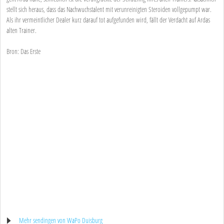
stellt sich heraus, dass das Nachwuchstalent mit verunreinigten Steroiden vollgepumpt war.
Als ihr vermeintlicher Dealer kurz darauf tot aufgefunden wird, fällt der Verdacht auf Ardas
alten Trainer.
Bron: Das Erste
Mehr sendingen von WaPo Duisburg