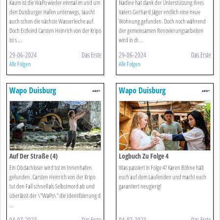
Kaum ist die WaPo wieder einmal im und um
Nadine hat dank der Unterstützung ihres
den Duisburger Hafen unterwegs, taucht
Vaters Gerhard Jäger endlich eine neue
auch schon die nächste Wasserleiche auf.
Wohnung gefunden. Doch noch während
Doch Erzfeind Carsten Heinrich von der Kripo
der gemeinsamen Renovierungsarbeiten
ist s ...
wird in di ...
29-06-2024
Das Erste
29-06-2024
Das Erste
Alle Folgen
Alle Folgen
Wapo Duisburg
Wapo Duisburg
Auf Der Straße (4)
Logbuch Zu Folge 4
Ein Obdachloser wird tot im Innenhafen
Was passiert in Folge 4? Karen Böhne hält
gefunden. Carsten Heinrich von der Kripo
euch auf dem Laufenden und macht euch
tut den Fall schnell als Selbstmord ab und
garantiert neugierig!
überlässt der \"WaPo\" die Identifizierung d
...
04-07-2023
Das Erste
04-07-2023
Das Erste