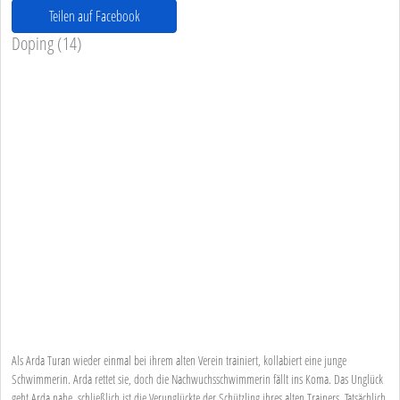
Teilen auf Facebook
Doping (14)
Als Arda Turan wieder einmal bei ihrem alten Verein trainiert, kollabiert eine junge
Schwimmerin. Arda rettet sie, doch die Nachwuchsschwimmerin fällt ins Koma. Das Unglück
geht Arda nahe, schließlich ist die Verunglückte der Schützling ihres alten Trainers. Tatsächlich