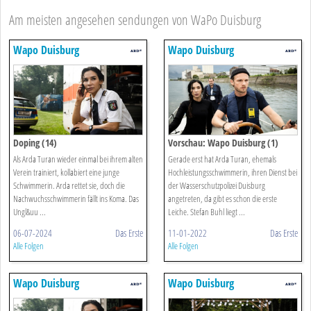
Am meisten angesehen sendungen von WaPo Duisburg
Wapo Duisburg
Wapo Duisburg
Doping (14)
Vorschau: Wapo Duisburg (1)
Als Arda Turan wieder einmal bei ihrem alten
Gerade erst hat Arda Turan, ehemals
Verein trainiert, kollabiert eine junge
Hochleistungsschwimmerin, ihren Dienst bei
Schwimmerin. Arda rettet sie, doch die
der Wasserschutzpolizei Duisburg
Nachwuchsschwimmerin fällt ins Koma. Das
angetreten, da gibt es schon die erste
Ungl&uu ...
Leiche. Stefan Buhl liegt ...
06-07-2024
Das Erste
11-01-2022
Das Erste
Alle Folgen
Alle Folgen
Wapo Duisburg
Wapo Duisburg