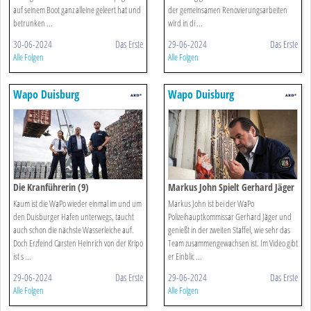
auf seinem Boot ganz alleine geleert hat und
der gemeinsamen Renovierungsarbeiten
betrunken ...
wird in di ...
30-06-2024
Das Erste
29-06-2024
Das Erste
Alle Folgen
Alle Folgen
Wapo Duisburg
Wapo Duisburg
Die Kranführerin (9)
Markus John Spielt Gerhard Jäger
Kaum ist die WaPo wieder einmal im und um
Markus John ist bei der WaPo
den Duisburger Hafen unterwegs, taucht
Polizeihauptkommissar Gerhard Jäger und
auch schon die nächste Wasserleiche auf.
genießt in der zweiten Staffel, wie sehr das
Doch Erzfeind Carsten Heinrich von der Kripo
Team zusammengewachsen ist. Im Video gibt
ist s ...
er Einblic ...
29-06-2024
Das Erste
29-06-2024
Das Erste
Alle Folgen
Alle Folgen