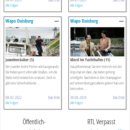
Alle Folgen
Alle Folgen
Wapo Duisburg
Wapo Duisburg
Juwelenräuber (5)
Mord Im Yachthafen (11)
Der Juwelier André Fischer wird ausgeraubt.
Hauptkommissar Carsten Heinrich von der
Die Polizei sperrt sofort alle Straßen, um die
Kripo hat ein Date, das leider gehörig
Diebe nicht entwischen zu lassen. Doch es
schiefgeht. Nachdem er den Champagner
gibt eine Sicherheitslücke ...
auf seinem Boot ganz alleine geleert hat und
betrunken ...
08-02-2022
Das Erste
30-06-2024
Das Erste
Alle Folgen
Alle Folgen
Öffentlich-
RTL Verpasst