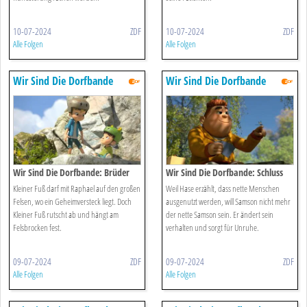
10-07-2024
ZDF
10-07-2024
ZDF
Alle Folgen
Alle Folgen
Wir Sind Die Dorfbande
Wir Sind Die Dorfbande
Wir Sind Die Dorfbande: Brüder
Wir Sind Die Dorfbande: Schluss
Des Waldes
Mit Lustig
Kleiner Fuß darf mit Raphael auf den großen
Weil Hase erzählt, dass nette Menschen
Felsen, wo ein Geheimversteck liegt. Doch
ausgenutzt werden, will Samson nicht mehr
Kleiner Fuß rutscht ab und hängt am
der nette Samson sein. Er ändert sein
Felsbrocken fest.
verhalten und sorgt für Unruhe.
09-07-2024
ZDF
09-07-2024
ZDF
Alle Folgen
Alle Folgen