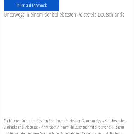
Teilen auf Facebook
Unterwegs in einem der beliebtesten Reiseziele Deutschlands
Ein bisschen Kultur, ein bisschen Abenteuer, ein bisschen Genuss und ganz viele besondere
Eindrücke und Erlebnisse - \"ntv reisen\" nimmt die Zuschauer mit direkt vor die Haustür
und in die nahe und ferne Welt.\nHeute: Achterbahnen, Wasserrutschen und Hightech -