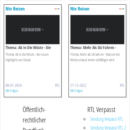
Ntv Reisen
Ntv Reisen
Thema: Ab In Die Wüste - Die
Thema: Mehr Als Ski Fahren -
Neuen Highlights Von Dubai
Warum Der Winterurlaub Immer
Thema: Ab in die Wüste - die neuen
Thema: Mehr als Ski fahren - Warum der
Vielfältiger Wird
Highlights von Dubai
Winterurlaub immer vielfältiger wird
08-01-2024
RTL
27-12-2022
RTL
Alle Folgen
Alle Folgen
Öffentlich-
RTL Verpasst
rechtlicher
Sendung Verpasst RTL
Sendung Verpasst RTL 2