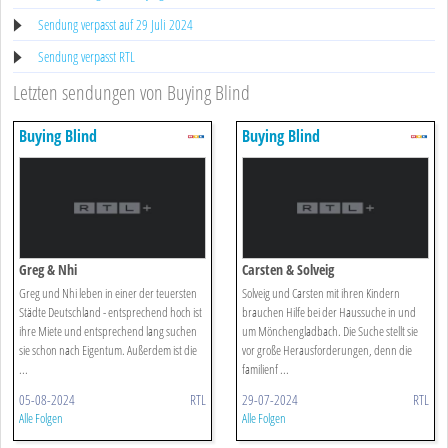
Sendung verpasst auf 29 Juli 2024
Sendung verpasst RTL
Letzten sendungen von Buying Blind
Buying Blind
Buying Blind
Greg & Nhi
Carsten & Solveig
Greg und Nhi leben in einer der teuersten
Solveig und Carsten mit ihren Kindern
Städte Deutschland - entsprechend hoch ist
brauchen Hilfe bei der Haussuche in und
ihre Miete und entsprechend lang suchen
um Mönchengladbach. Die Suche stellt sie
sie schon nach Eigentum. Außerdem ist die
vor große Herausforderungen, denn die
...
familienf ...
05-08-2024
RTL
29-07-2024
RTL
Alle Folgen
Alle Folgen