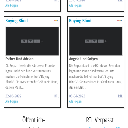
Alle Folgen
Alle Folgen
Buying Blind
Buying Blind
Esther Und Adrian
Angela Und Sofyen
Die Ersparnisse in die Hände von Fremden
Die Ersparnisse in die Hände von Fremden
legen und ihnen blind vertrauen! Das
legen und ihnen blind vertrauen! Das
machen die Teilnehmer bei \"Buying
machen die Teilnehmer bei \"Buying
Blind\". Sie investieren ihr Geld in ein Haus,
Blind\". Sie investieren ihr Geld in ein Haus,
das ein Makl ...
das ein Makl ...
22-03-2022
RTL
05-04-2022
RTL
Alle Folgen
Alle Folgen
Öffentlich-
RTL Verpasst