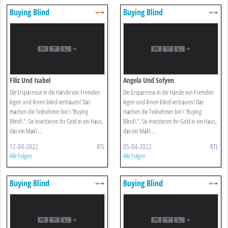
Buying Blind
Buying Blind
Filiz Und Isabel
Angela Und Sofyen
Die Ersparnisse in die Hände von Fremden
Die Ersparnisse in die Hände von Fremden
legen und ihnen blind vertrauen! Das
legen und ihnen blind vertrauen! Das
machen die Teilnehmer bei \"Buying
machen die Teilnehmer bei \"Buying
Blind\". Sie investieren ihr Geld in ein Haus,
Blind\". Sie investieren ihr Geld in ein Haus,
das ein Makl ...
das ein Makl ...
12-04-2022
RTL
05-04-2022
RTL
Alle Folgen
Alle Folgen
Buying Blind
Buying Blind