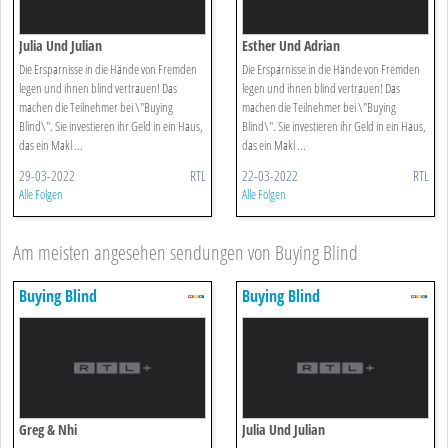
Julia Und Julian
Esther Und Adrian
Die Ersparnisse in die Hände von Fremden
Die Ersparnisse in die Hände von Fremden
legen und ihnen blind vertrauen! Das
legen und ihnen blind vertrauen! Das
machen die Teilnehmer bei \"Buying
machen die Teilnehmer bei \"Buying
Blind\". Sie investieren ihr Geld in ein Haus,
Blind\". Sie investieren ihr Geld in ein Haus,
das ein Makl ...
das ein Makl ...
29-03-2022
RTL
22-03-2022
RTL
Alle Folgen
Alle Folgen
Am meisten angesehen sendungen von Buying Blind
Buying Blind
Buying Blind
Greg & Nhi
Julia Und Julian