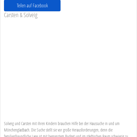
Teilen auf Facebook
Carsten & Solveig
Solveig und Carsten mit ihren Kindern brauchen Hilfe bei der Haussuche in und um
Mönchengladbach. Die Suche stellt sie vor große Herausforderungen, denn die
familienfreundliche Lage ist mit begrenztem Budget und im städtischen Raum schwierig zu