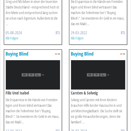
Greg und Nhi leben in einer der teuersten
Die Ersparnisse in die Hände von Fremden
Städte Deutschland - entsprechend hoch ist
legen und ihnen blind vertrauen! Das
ihre Miete und entsprechend lang suchen
machen die Teilnehmer bei \"Buying
sie schon nach Eigentum. Außerdem ist die
Blind\". Sie investieren ihr Geld in ein Haus,
...
das ein Makl ...
05-08-2024
RTL
29-03-2022
RTL
Alle Folgen
Alle Folgen
Buying Blind
Buying Blind
Filiz Und Isabel
Carsten & Solveig
Die Ersparnisse in die Hände von Fremden
Solveig und Carsten mit ihren Kindern
legen und ihnen blind vertrauen! Das
brauchen Hilfe bei der Haussuche in und
machen die Teilnehmer bei \"Buying
um Mönchengladbach. Die Suche stellt sie
Blind\". Sie investieren ihr Geld in ein Haus,
vor große Herausforderungen, denn die
das ein Makl ...
familienf ...
12-04-2022
RTL
29-07-2024
RTL