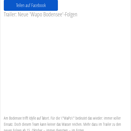
Teilen auf Facebook
Trailer: Neue 'Wapo Bodensee'-Folgen
Am Bodensee trifft Idylle auf Tatort. Für die \"WaPo\" bedeutet das wieder: immer voller
Einsatz. Doch diesem Team kann keiner das Wasser reichen. Mehr dazu im Trailer zu den
neuen Folgen ab 15. Oktober – immer dienstags – im Ersten.