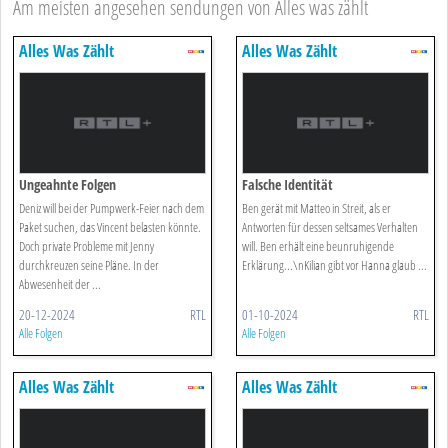
Am meisten angesehen sendungen von Alles was zählt
Alles Was Zählt
Alles Was Zählt
Ungeahnte Folgen
Falsche Identität
Deniz will bei der Pumpwerk-Feier nach dem
Ben gerät mit Matteo in Streit, als er
Paket suchen, das Vincent belasten könnte.
Antworten für dessen seltsames Verhalten
Doch private Probleme mit Jenny
will. Ben erhält eine beunruhigende
durchkreuzen seine Pläne. In der
Erklärung...\nKilian gibt vor Hanna glaub ...
Abwesenheit der ...
20-12-2024
RTL
01-10-2024
RTL
Alle Folgen
Alle Folgen
Alles Was Zählt
Alles Was Zählt