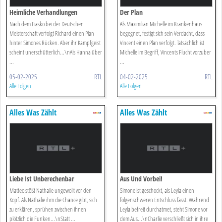
Heimliche Verhandlungen
Der Plan
Nach dem Fiasko bei der Deutschen
Als Maximilian Michelle im Krankenhaus
Meisterschaft verfolgt Richard einen Plan
begegnet, festigt sich sein Verdacht, dass
hinter Simones Rücken. Aber ihr Kampfgeist
Vincent einen Plan verfolgt. Tatsächlich ist
scheint unerschütterlich...\nAls Hanna über
Michelle im Begriff, Vincents Flucht vorzuber
...
...
05-02-2025
RTL
04-02-2025
RTL
Alle Folgen
Alle Folgen
Alles Was Zählt
Alles Was Zählt
Liebe Ist Unberechenbar
Aus Und Vorbei!
Matteo stößt Nathalie ungewollt vor den
Simone ist geschockt, als Leyla einen
Kopf. Als Nathalie ihm die Chance gibt, sich
folgenschweren Entschluss fasst. Während
zu erklären, sprühen zwischen ihnen
Leyla befreit durchatmet, steht Simone vor
plötzlich die Funken...\nStatt ...
dem Aus...\nCharlie verschließt sich in ihre