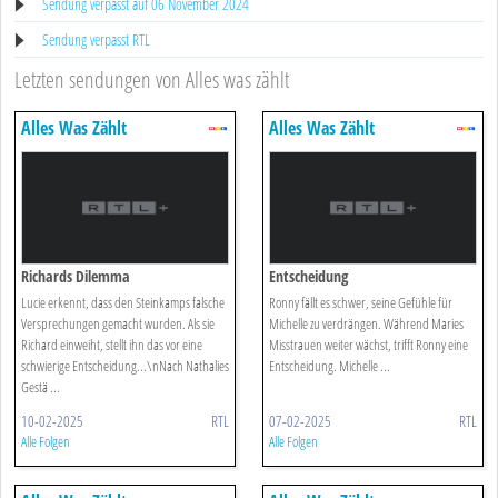
Sendung verpasst auf 06 November 2024
Sendung verpasst RTL
Letzten sendungen von Alles was zählt
Alles Was Zählt
Alles Was Zählt
Richards Dilemma
Entscheidung
Lucie erkennt, dass den Steinkamps falsche
Ronny fällt es schwer, seine Gefühle für
Versprechungen gemacht wurden. Als sie
Michelle zu verdrängen. Während Maries
Richard einweiht, stellt ihn das vor eine
Misstrauen weiter wächst, trifft Ronny eine
schwierige Entscheidung...\nNach Nathalies
Entscheidung. Michelle ...
Gestä ...
10-02-2025
RTL
07-02-2025
RTL
Alle Folgen
Alle Folgen