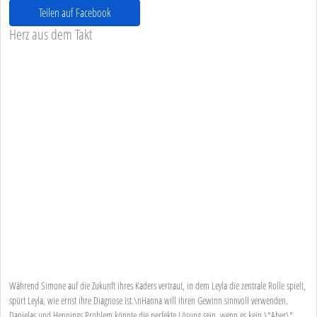
Teilen auf Facebook
Herz aus dem Takt
Während Simone auf die Zukunft ihres Kaders vertraut, in dem Leyla die zentrale Rolle spielt,
spürt Leyla, wie ernst ihre Diagnose ist.\nHanna will ihren Gewinn sinnvoll verwenden.
Danielas und Hennings Problem könnte die perfekte Lösung sein, wenn es kein \"Aber\"