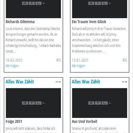
Richards Dilemma
Ein Traum Vom Glück
Lucie erkennt, dass den Steinkamps falsche
Richard will Jenny in ihrer Trauer beistehen.
Versprechungen gemacht wurden. Als sie
Doch als er sie abholen will, ist Jenny
Richard einweiht, stellt ihn das vor eine
verschwunden...\nTom glaubt, einen
schwierige Entscheidung...\nNach Nathalies
Zusammenhang zwischen sich und den
Gestä ...
Problemen zu erkennen ...
10-02-2025
RTL
13-01-2025
RTL
Alle Folgen
Alle Folgen
Alles Was Zählt
Alles Was Zählt
Folge 2031
Aus Und Vorbei!
Jenny will nicht zulassen, dass Emilia sich
Simone ist geschockt, als Leyla einen