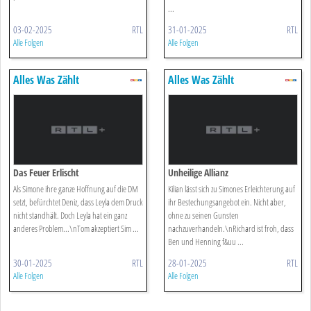
...
03-02-2025
RTL
31-01-2025
RTL
Alle Folgen
Alle Folgen
Alles Was Zählt
Alles Was Zählt
Das Feuer Erlischt
Unheilige Allianz
Als Simone ihre ganze Hoffnung auf die DM
Kilian lässt sich zu Simones Erleichterung auf
setzt, befürchtet Deniz, dass Leyla dem Druck
ihr Bestechungsangebot ein. Nicht aber,
nicht standhält. Doch Leyla hat ein ganz
ohne zu seinen Gunsten
anderes Problem...\nTom akzeptiert Sim ...
nachzuverhandeln.\nRichard ist froh, dass
Ben und Henning f&uu ...
30-01-2025
RTL
28-01-2025
RTL
Alle Folgen
Alle Folgen