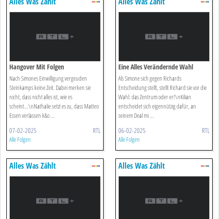
Alles Was Zählt
Alles Was Zählt
Hangover Mit Folgen
Eine Alles Verändernde Wahl
Nach Simones Einwilligung vergeuden
Als Simone sich gegen Richards
Steinkamps keine Zeit. Dabei merken sie
Entscheidung stellt, stellt Richard sie vor die
nicht, dass nicht alles ist, wie es
Wahl: das Zentrum oder er!\nKilian
scheint...\nNathalie setzt es zu, dass Matteo
entscheidet sich eigennützig dafür, an
Essen verlassen k&o ...
seinem Deal mi ...
07-02-2025
RTL
06-02-2025
RTL
Alle Folgen
Alle Folgen
Alles Was Zählt
Alles Was Zählt