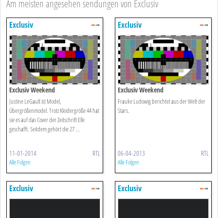
Am meisten angesehen sendungen von Exclusiv
Exclusiv
Exclusiv
Exclusiv Weekend
Exclusiv Weekend
Justine LeGault ist Model,
Frauke Ludowig berichtet aus der Welt der
Übergrößenmodel. Trotz Kleidergröße 44 hat
Stars.
sie es auf das Cover der Zeitschrift Elle
geschafft. Seitdem gehört die 27 ...
11-01-2014
RTL
06-04-2013
RTL
Alle Folgen
Alle Folgen
Exclusiv
Exclusiv