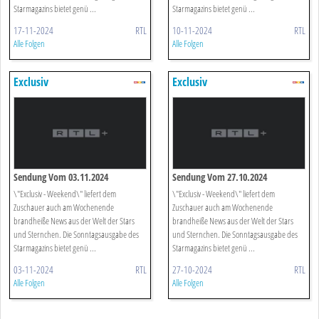
Starmagazins bietet genü ...
Starmagazins bietet genü ...
17-11-2024
RTL
10-11-2024
RTL
Alle Folgen
Alle Folgen
Exclusiv
Exclusiv
Sendung Vom 03.11.2024
Sendung Vom 27.10.2024
\"Exclusiv - Weekend\" liefert dem
\"Exclusiv - Weekend\" liefert dem
Zuschauer auch am Wochenende
Zuschauer auch am Wochenende
brandheiße News aus der Welt der Stars
brandheiße News aus der Welt der Stars
und Sternchen. Die Sonntagsausgabe des
und Sternchen. Die Sonntagsausgabe des
Starmagazins bietet genü ...
Starmagazins bietet genü ...
03-11-2024
RTL
27-10-2024
RTL
Alle Folgen
Alle Folgen