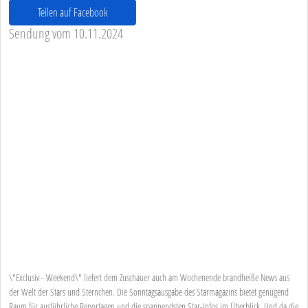
Teilen auf Facebook
Sendung vom 10.11.2024
\"Exclusiv - Weekend\" liefert dem Zuschauer auch am Wochenende brandheiße News aus
der Welt der Stars und Sternchen. Die Sonntagsausgabe des Starmagazins bietet genügend
Raum für ausführliche Reportagen und die spannendsten Star-Infos im Überblick. Und da die