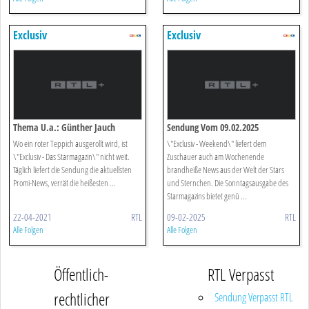
Exclusiv
Exclusiv
Thema U.a.: Günther Jauch
Sendung Vom 09.02.2025
Wo ein roter Teppich ausgerollt wird, ist
\"Exclusiv - Weekend\" liefert dem
\"Exclusiv - Das Starmagazin\" nicht weit.
Zuschauer auch am Wochenende
Täglich liefert die Sendung die aktuellsten
brandheiße News aus der Welt der Stars
Promi-News, verrät die heißesten ...
und Sternchen. Die Sonntagsausgabe des
Starmagazins bietet genü ...
22-04-2021
RTL
09-02-2025
RTL
Alle Folgen
Alle Folgen
Öffentlich-
RTL Verpasst
rechtlicher
Sendung Verpasst RTL