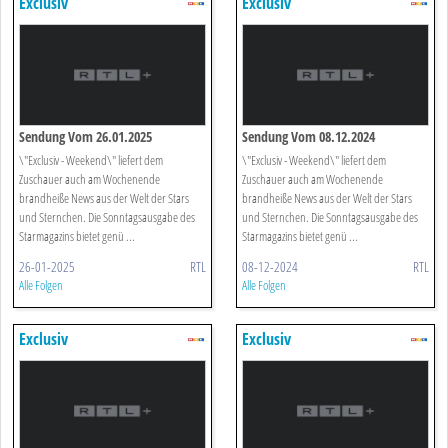
Exclusiv
Exclusiv
Sendung Vom 26.01.2025
Sendung Vom 08.12.2024
\"Exclusiv - Weekend\" liefert dem
\"Exclusiv - Weekend\" liefert dem
Zuschauer auch am Wochenende
Zuschauer auch am Wochenende
brandheiße News aus der Welt der Stars
brandheiße News aus der Welt der Stars
und Sternchen. Die Sonntagsausgabe des
und Sternchen. Die Sonntagsausgabe des
Starmagazins bietet genü ...
Starmagazins bietet genü ...
26-01-2025
RTL
08-12-2024
RTL
Alle Folgen
Alle Folgen
Exclusiv
Exclusiv