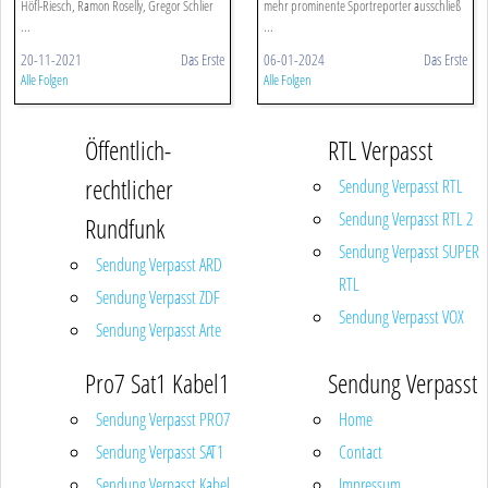
Höfl-Riesch, Ramon Roselly, Gregor Schlier
mehr prominente Sportreporter ausschließ
...
...
20-11-2021
Das Erste
06-01-2024
Das Erste
Alle Folgen
Alle Folgen
Öffentlich-
RTL Verpasst
rechtlicher
Sendung Verpasst RTL
Sendung Verpasst RTL 2
Rundfunk
Sendung Verpasst SUPER
Sendung Verpasst ARD
RTL
Sendung Verpasst ZDF
Sendung Verpasst VOX
Sendung Verpasst Arte
Pro7 Sat1 Kabel1
Sendung Verpasst
Sendung Verpasst PRO7
Home
Sendung Verpasst SAT1
Contact
Sendung Verpasst Kabel
Impressum