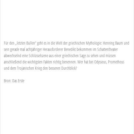
Für den „letzten Bullen“ geht es in die Welt der griechischen Mythologie: Henning Baum und
sein gerade mal achtjähriger Herausforderer Benedikt bekommen im Schattentheater
abwechselnd eine Schlüsselszene aus einer griechischen Sage zu sehen und müssen
anschließend die wichtigsten Fakten richtig benennen. Wer hat bei Odysseus, Prometheus
und dem Trojanischen Krieg den besseren Durchblick?
Bron: Das Erste