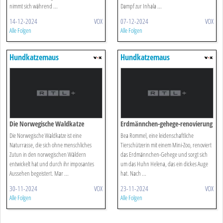
nimmt sich während ...
Dampf zur Inhala ...
14-12-2024
VOX
07-12-2024
VOX
Alle Folgen
Alle Folgen
Hundkatzemaus
Hundkatzemaus
Die Norwegische Waldkatze
Erdmännchen-gehege-renovierung
Die Norwegische Waldkatze ist eine
Bea Rommel, eine leidenschaftliche
Naturrasse, die sich ohne menschliches
Tierschützerin mit einem Mini-Zoo, renoviert
Zutun in den norwegischen Wäldern
das Erdmännchen-Gehege und sorgt sich
entwickelt hat und durch ihr imposantes
um das Huhn Helena, das ein dickes Auge
Aussehen begeistert. Mar ...
hat. Nach ...
30-11-2024
VOX
23-11-2024
VOX
Alle Folgen
Alle Folgen