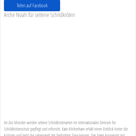
Teilen auf Facebook
Arche Noah für seltene Schildkröten
Im Zoo Münster werden seltene Schildkrötenarten im Internationalen Zentrum für
Schildkrötenschutz gepflegt und erforscht. Kate Kitchenham erhält einen Einblick hinter die
Kulissen und lernt die Lebenswelt der bedrohten Tiere kennen. Das Team kooperiert mit