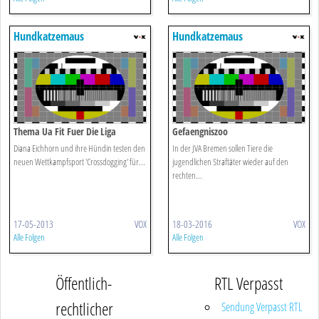
Hundkatzemaus
Hundkatzemaus
Thema Ua Fit Fuer Die Liga
Gefaengniszoo
Diana Eichhorn und ihre Hündin testen den
In der JVA Bremen sollen Tiere die
neuen Wettkampfsport 'Crossdogging' für...
jugendlichen Straftäter wieder auf den
rechten...
17-05-2013
VOX
18-03-2016
VOX
Alle Folgen
Alle Folgen
Öffentlich-
RTL Verpasst
rechtlicher
Sendung Verpasst RTL