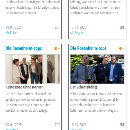
Landmaschinen Schmalzgruber GmbH, wird
Salzburg, wo sie mit ihrer Freundin Bärbel
in seiner Ausstellungshalle tot aufgefunden.
Urlaub gemacht hatte, auf ihrer Terrasse
Die Kommissare ermitteln.
erschlagen worden. Die Kommissare Ha ...
14-01-2025
ZDF
17-11-2020
ZDF
Alle Folgen
Alle Folgen
Die Rosenheim-cops
Die Rosenheim-cops
Keine Rose Ohne Dornen
Der Schrottkönig
Der berühmte Gartenarchitekt Alfred
Volker König hat eine Menge Geld mit seiner
Spitzlberger wird erstochen aufgefunden.
Autoverwertung gemacht. Das bringt ihm
Die Kommissare Stadler und Schubert
aber nichts mehr, denn er liegt tot im
ermitteln schnell erste Verdächtige.
Kofferraum eines schrottreifen Wagens.
28-01-2025
ZDF
18-04-2023
ZDF