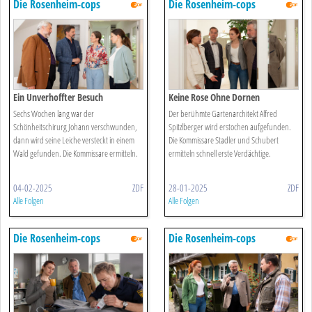
Die Rosenheim-cops
Die Rosenheim-cops
Ein Unverhoffter Besuch
Keine Rose Ohne Dornen
Sechs Wochen lang war der
Der berühmte Gartenarchitekt Alfred
Schönheitschirurg Johann verschwunden,
Spitzlberger wird erstochen aufgefunden.
dann wird seine Leiche versteckt in einem
Die Kommissare Stadler und Schubert
Wald gefunden. Die Kommissare ermitteln.
ermitteln schnell erste Verdächtige.
04-02-2025
ZDF
28-01-2025
ZDF
Alle Folgen
Alle Folgen
Die Rosenheim-cops
Die Rosenheim-cops