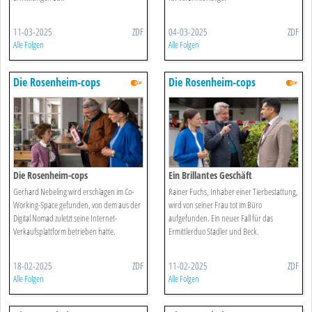
11-03-2025
ZDF
04-03-2025
ZDF
Alle Folgen
Alle Folgen
Die Rosenheim-cops
Die Rosenheim-cops
Die Rosenheim-cops
Ein Brillantes Geschäft
Gerhard Nebeling wird erschlagen im Co-
Rainer Fuchs, Inhaber einer Tierbestattung,
Working-Space gefunden, von dem aus der
wird von seiner Frau tot im Büro
Digital Nomad zuletzt seine Internet-
aufgefunden. Ein neuer Fall für das
Verkaufsplattform betrieben hatte.
Ermittlerduo Stadler und Beck.
18-02-2025
ZDF
11-02-2025
ZDF
Alle Folgen
Alle Folgen