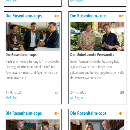
Alle Folgen
Alle Folgen
Die Rosenheim-cops
Die Rosenheim-cops
Die Rosenheim-cops
Der Unbekannte Verwandte
Nach einer Preisverleihung fu?r findet Jo die
In der Pension wurde der Gast vergiftet.
Catering-Mitarbeiterin Isabell tot auf. Die
Tage zuvor war er nach Rosenheim
Kommissare Hansen und Kaya nehmen die
gekommen und hatte angegeben, der Neffe
Ermittlungen auf.
der Pensionswirtin zu sein.
11-03-2025
ZDF
24-10-2023
ZDF
Alle Folgen
Alle Folgen
Die Rosenheim-cops
Die Rosenheim-cops