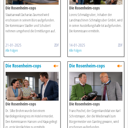
Die Rosenheim-cops
Die Rosenheim-cops
Staatsanwalt Zacharias Zaumseil wird
Lorenz Schmalzgruber, Inhaber der
erschossen in seinem Büro aufgefunden.
Landmaschinen Schmalzgruber GmbH, wird
Die Kommissare Stadler und Schubert
in seiner Ausstellungshalle tot aufgefunden.
nehmen umgehend die Ermittlungen auf.
Die Kommissare ermitteln.
21-01-2025
ZDF
14-01-2025
ZDF
Alle Folgen
Alle Folgen
Die Rosenheim-cops
Die Rosenheim-cops
Die Rosenheim-cops
Die Rosenheim-cops
Dr. Silke Brohm wurde bei einem
Franz Poschel, der Gegenkandidat von Karl
Kardiologenkongress im Hotel ermordet.
Schretzmayer, der die Wiederwahl zum
Den Kommissaren Hansen und Kaya gelingt
Bürgermeister von Ganting gewann, wird
es, erste Verdächtige zu ermitteln.
erschossen aufgefunden.