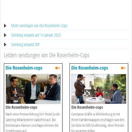
Mehr sendingen von Die Rosenheim-Cops
Sendung verpasst auf 14 Januar 2025
Sendung verpasst ZDF
Letzten sendungen von Die Rosenheim-Cops
Die Rosenheim-cops
Die Rosenheim-cops
Die Rosenheim-cops
Die Rosenheim-cops
Nach einer Preisverleihung fu?r findet Jo die
Constanze Gräfin zu Mühlenburg ist mit
Catering-Mitarbeiterin Isabell tot auf. Die
ihrem Familienwappen erschlagen worden.
Kommissare Hansen und Kaya nehmen die
Sie lebte im Stift Greifensteig, einer Pension
Ermittlungen auf.
für verarmte Adlige.