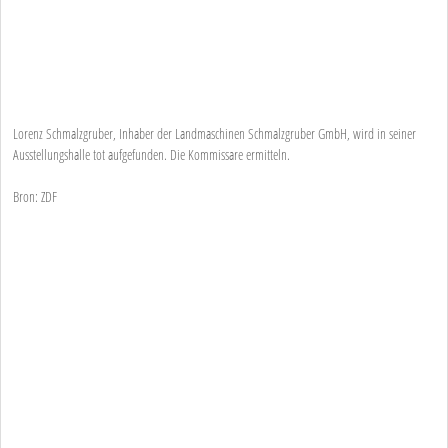
Lorenz Schmalzgruber, Inhaber der Landmaschinen Schmalzgruber GmbH, wird in seiner
Ausstellungshalle tot aufgefunden. Die Kommissare ermitteln.
Bron: ZDF