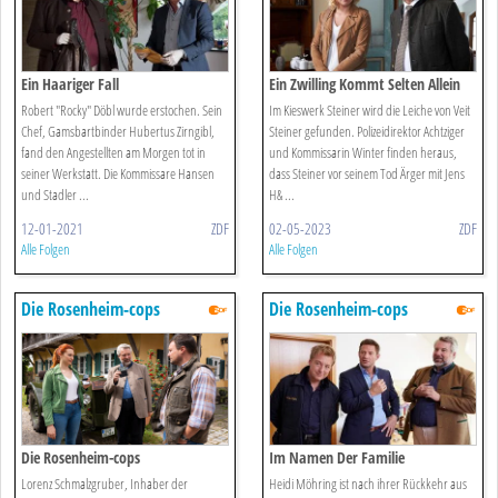
Ein Haariger Fall
Ein Zwilling Kommt Selten Allein
Robert "Rocky" Döbl wurde erstochen. Sein
Im Kieswerk Steiner wird die Leiche von Veit
Chef, Gamsbartbinder Hubertus Zirngibl,
Steiner gefunden. Polizeidirektor Achtziger
fand den Angestellten am Morgen tot in
und Kommissarin Winter finden heraus,
seiner Werkstatt. Die Kommissare Hansen
dass Steiner vor seinem Tod Ärger mit Jens
und Stadler ...
H& ...
12-01-2021
ZDF
02-05-2023
ZDF
Alle Folgen
Alle Folgen
Die Rosenheim-cops
Die Rosenheim-cops
Die Rosenheim-cops
Im Namen Der Familie
Lorenz Schmalzgruber, Inhaber der
Heidi Möhring ist nach ihrer Rückkehr aus