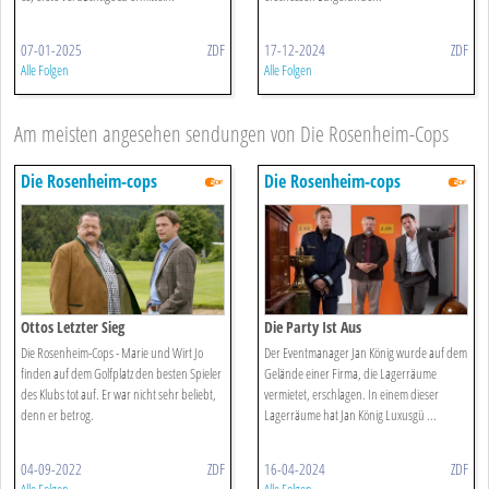
07-01-2025
ZDF
17-12-2024
ZDF
Alle Folgen
Alle Folgen
Am meisten angesehen sendungen von Die Rosenheim-Cops
Die Rosenheim-cops
Die Rosenheim-cops
Ottos Letzter Sieg
Die Party Ist Aus
Die Rosenheim-Cops - Marie und Wirt Jo
Der Eventmanager Jan König wurde auf dem
finden auf dem Golfplatz den besten Spieler
Gelände einer Firma, die Lagerräume
des Klubs tot auf. Er war nicht sehr beliebt,
vermietet, erschlagen. In einem dieser
denn er betrog.
Lagerräume hat Jan König Luxusgü ...
04-09-2022
ZDF
16-04-2024
ZDF