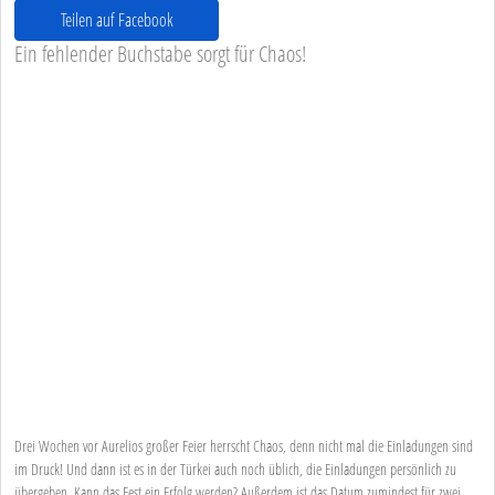
Teilen auf Facebook
Ein fehlender Buchstabe sorgt für Chaos!
Drei Wochen vor Aurelios großer Feier herrscht Chaos, denn nicht mal die Einladungen sind
im Druck! Und dann ist es in der Türkei auch noch üblich, die Einladungen persönlich zu
übergeben. Kann das Fest ein Erfolg werden? Außerdem ist das Datum zumindest für zwei