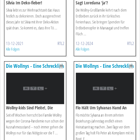
Silvia Im Deko-fieber!
Sagt Loredana 'ja'?
Silvia liebt es zur Weihnachtszeit das Haus
Die Wollny-Großfamilie kehrt nach dem
festlich zu dekorieren. Doch ausgerechnet
Erdbeben zurück in ihr türkisches
dieses Jahr ist Silvia mit ihrer Deko-Aktion
Ferienhaus. Sie bringen Spenden für
spät dran. So kommt es, dass ihre Tö ...
Erdbebenopfer in Manavgat und treffen
Flüch ...
13-12-2021
RTL2
12-12-2024
RTL2
Alle Folgen
Alle Folgen
Die Wollnys - Eine Schrecklich
Die Wollnys - Eine Schrecklich
Große Familie!
Große Familie!
Wollny-kids Sind Pleite!, Die
Flo Hält Um Sylvanas Hand An
Seit elf Wochen herrscht bei Familie Wollny
Flo möchte Sylvana an ihrem zehnten
wegen der Corona-Pandemie nun schon der
Beziehungs-Jahrestag endlich einen
Ausnahmezustand – noch immer gehen die
Heiratsantrag machen. Zwei Tage vor dem
Wollnys nur für das Nötigste vor die T ...
großen Tag holt Flo Peter als Komplizen mit ins
Boot. E ...