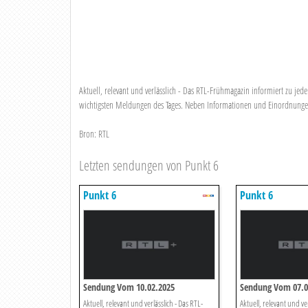
Aktuell, relevant und verlässlich - Das RTL-Frühmagazin informiert zu je
wichtigsten Meldungen des Tages. Neben Informationen und Einordnungen 
Bron: RTL
Letzten sendungen von Punkt 6
Punkt 6
Punkt 6
Sendung Vom 10.02.2025
Sendung Vom 07.0
Aktuell, relevant und verlässlich - Das RTL-
Aktuell, relevant und ver