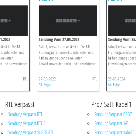
1.2023
Sendung Vom 27.05.2022
Sendung Vom 25.
lässlich - Das RTL-
Aktuell, relevant und verlässlich - Das RTL-
Aktuell, relevant und v
zu jeder vollen und
Frühmagazin informiert zu jeder vollen und
Frühmagazin informier
e neuesten
halben Stunde über die neuesten
halben Stunde über 
t und die wichtigsten
Entwicklungen der Nacht und die wichtigsten
Entwicklungen der Na
...
...
RTL
27-05-2022
RTL
25-03-2024
Alle Folgen
Alle Folgen
RTL Verpasst
Pro7 Sat1 Kabel1
Sendung Verpasst RTL
Sendung Verpasst PRO7
Sendung Verpasst RTL 2
Sendung Verpasst SAT1
Sendung Verpasst SUPER RTL
Sendung Verpasst Kabel Ei