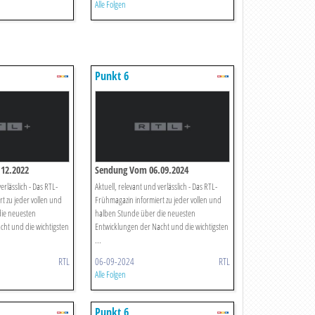
Alle Folgen
Punkt 6
12.2022
Sendung Vom 06.09.2024
erlässlich - Das RTL-
Aktuell, relevant und verlässlich - Das RTL-
t zu jeder vollen und
Frühmagazin informiert zu jeder vollen und
die neuesten
halben Stunde über die neuesten
cht und die wichtigsten
Entwicklungen der Nacht und die wichtigsten
...
RTL
06-09-2024
RTL
Alle Folgen
Punkt 6