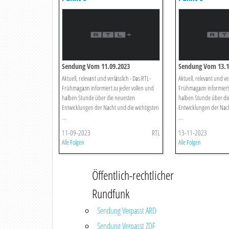
Sendung Vom 11.09.2023
Sendung Vom 13.1
Aktuell, relevant und verlässlich - Das RTL-
Aktuell, relevant und ver
Frühmagazin informiert zu jeder vollen und
Frühmagazin informiert 
halben Stunde über die neuesten
halben Stunde über di
Entwicklungen der Nacht und die wichtigsten
Entwicklungen der Nach
...
...
11-09-2023
RTL
13-11-2023
Alle Folgen
Alle Folgen
Öffentlich-rechtlicher
Rundfunk
Sendung Verpasst ARD
Sendung Verpasst ZDF