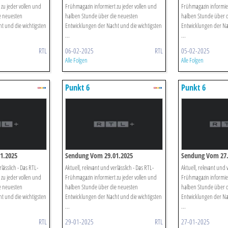
zu jeder vollen und
Frühmagazin informiert zu jeder vollen und
Frühmagazin informier
e neuesten
halben Stunde über die neuesten
halben Stunde über 
t und die wichtigsten
Entwicklungen der Nacht und die wichtigsten
Entwicklungen der Na
...
...
RTL
06-02-2025
RTL
05-02-2025
Alle Folgen
Alle Folgen
Punkt 6
Punkt 6
1.2025
Sendung Vom 29.01.2025
Sendung Vom 27.
lässlich - Das RTL-
Aktuell, relevant und verlässlich - Das RTL-
Aktuell, relevant und v
zu jeder vollen und
Frühmagazin informiert zu jeder vollen und
Frühmagazin informier
e neuesten
halben Stunde über die neuesten
halben Stunde über 
t und die wichtigsten
Entwicklungen der Nacht und die wichtigsten
Entwicklungen der Na
...
...
RTL
29-01-2025
RTL
27-01-2025