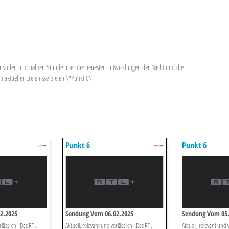
der vollen und halben Stunde über die neuesten Entwicklungen der Nacht und die
aktueller Ereignisse bieten \"Punkt 6\
Punkt 6
Punkt 6
2.2025
Sendung Vom 06.02.2025
Sendung Vom 05.
lässlich - Das RTL-
Aktuell, relevant und verlässlich - Das RTL-
Aktuell, relevant und v