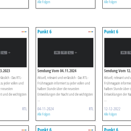
Alle Folgen
Alle Folgen
Punkt 6
Punkt 6
3.2023
Sendung Vom 04.11.2024
Sendung Vom 12.
lässlich - Das RTL-
Aktuell, relevant und verlässlich - Das RTL-
Aktuell, relevant und v
zu jeder vollen und
Frühmagazin informiert zu jeder vollen und
Frühmagazin informier
e neuesten
halben Stunde über die neuesten
halben Stunde über 
t und die wichtigsten
Entwicklungen der Nacht und die wichtigsten
Entwicklungen der Na
...
...
RTL
04-11-2024
RTL
12-12-2022
Alle Folgen
Alle Folgen
Punkt 6
Punkt 6