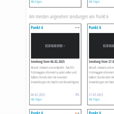
Alle Folgen
Alle Folgen
Am meisten angesehen sendungen von Punkt 6
Punkt 6
Punkt 6
Sendung Vom 06.02.2025
Sendung Vom 27.0
Aktuell, relevant und verlässlich - Das RTL-
Aktuell, relevant und ver
Frühmagazin informiert zu jeder vollen und
Frühmagazin informiert 
halben Stunde über die neuesten
halben Stunde über di
Entwicklungen der Nacht und die wichtigsten
Entwicklungen der Nach
...
...
06-02-2025
RTL
27-03-2023
Alle Folgen
Alle Folgen
Punkt 6
Punkt 6