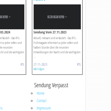
03.2024
Sendung Vom 27.11.2023
erlässlich - Das RTL-
Aktuell, relevant und verlässlich - Das RTL-
t zu jeder vollen und
Frühmagazin informiert zu jeder vollen und
die neuesten
halben Stunde über die neuesten
cht und die wichtigsten
Entwicklungen der Nacht und die wichtigsten
...
RTL
27-11-2023
RTL
Alle Folgen
Sendung Verpasst
Home
Contact
ns
Impressum