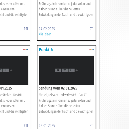
t zu jeder vollen und
Frühmagazin informiert zu jeder vollen und
die neuesten
halben Stunde über die neuesten
cht und die wichtigsten
Entwicklungen der Nacht und die wichtigsten
...
RTL
04-02-2025
RTL
Alle Folgen
Punkt 6
01.2025
Sendung Vom 02.01.2025
erlässlich - Das RTL-
Aktuell, relevant und verlässlich - Das RTL-
t zu jeder vollen und
Frühmagazin informiert zu jeder vollen und
die neuesten
halben Stunde über die neuesten
cht und die wichtigsten
Entwicklungen der Nacht und die wichtigsten
...
RTL
02-01-2025
RTL