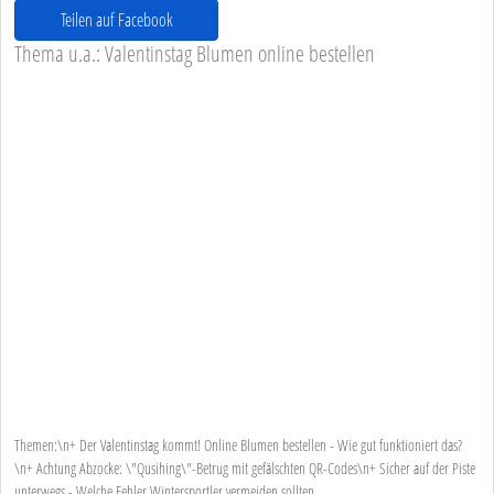
Teilen auf Facebook
Thema u.a.: Valentinstag Blumen online bestellen
Themen:\n+ Der Valentinstag kommt! Online Blumen bestellen - Wie gut funktioniert das?
\n+ Achtung Abzocke: \"Qusihing\"-Betrug mit gefälschten QR-Codes\n+ Sicher auf der Piste
unterwegs - Welche Fehler Wintersportler vermeiden sollten