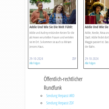
Addie Und Wie Sie Die Welt Fühlt:
Addie Und Wie Sie 
Die Hexenliste
Drei Schwestern
Addie und Audrey entzünden Kerzen für die
Addie, Keedie, Nina und
als Hexen verurteilten Frauen und verteilen
Stadt. Addie findet dor
sie im Ort. So kommen sie auch zu Miriam
Maggie passiert ist. Das
Jensens Haus.
der Bahn.
29-10-2024
ZDF
29-10-2024
Alle Folgen
Alle Folgen
Öffentlich-rechtlicher
Rundfunk
Sendung Verpasst ARD
Sendung Verpasst ZDF