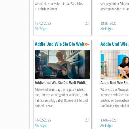
wie toll ist. Nun wollen sie das Rätsel des
sich gegenüber Addie un
Buchladens lösen!
einer prägenden Situat
18-02-2025
ZDF
18-02-2025
Alle Folgen
Alle Folgen
Addie Und Wie Sie Die Welt
Addie Und Wie S
Fühlt
Fühlt
Addie Und Wie Sie Die Welt Fühlt:
Addie Und Wie Sie 
Das Rätselhafte Manuskript
Der Hai-tag
Addie wird beauftragt, eine gute Nachricht
Während der Abwesenh
aus Junipers Vergangenheit zu finden, doch
kümmern sich Keedie 
hat keinen Erfolg dabei. Bonnie hilft ihr und
Buchladen. Sie machen
entdeckt etwas.
und beängstigende En
14-02-2025
ZDF
13-02-2025
Alle Folgen
Alle Folgen