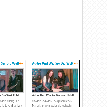
 Sie Die Welt
Addie Und Wie Sie Die Welt
Fühlt
 Die Welt Fühlt:
Addie Und Wie Sie Die Welt Fühlt:
hte
Die Codeknacker
t Addie, Audrey und
Als Addie und Audrey das geheimnisvolle
chichte vom Buchladen
Manuskript lesen, wollen die zwei weiter