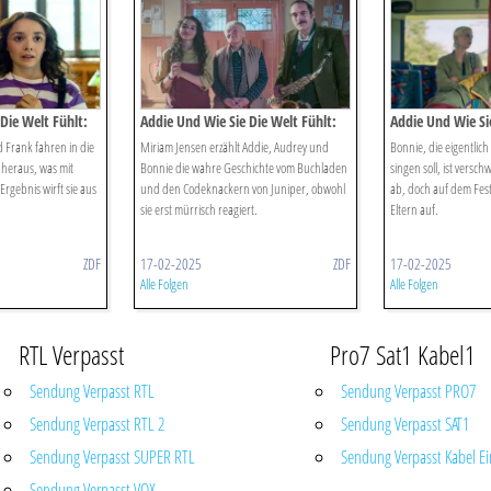
Die Welt Fühlt:
Addie Und Wie Sie Die Welt Fühlt:
Addie Und Wie Sie
Miriams Geschichte
Böse überraschu
 Frank fahren in die
Miriam Jensen erzählt Addie, Audrey und
Bonnie, die eigentlic
t heraus, was mit
Bonnie die wahre Geschichte vom Buchladen
singen soll, ist versc
 Ergebnis wirft sie aus
und den Codeknackern von Juniper, obwohl
ab, doch auf dem Fest 
sie erst mürrisch reagiert.
Eltern auf.
ZDF
17-02-2025
ZDF
17-02-2025
Alle Folgen
Alle Folgen
RTL Verpasst
Pro7 Sat1 Kabel1
Sendung Verpasst RTL
Sendung Verpasst PRO7
Sendung Verpasst RTL 2
Sendung Verpasst SAT1
Sendung Verpasst SUPER RTL
Sendung Verpasst Kabel Ei
Sendung Verpasst VOX