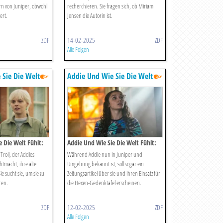
n von Juniper, obwohl
recherchieren. Sie fragen sich, ob Miriam
ert.
Jensen die Autorin ist.
ZDF
14-02-2025
ZDF
Alle Folgen
 Sie Die Welt
Addie Und Wie Sie Die Welt
Fühlt
 Die Welt Fühlt:
Addie Und Wie Sie Die Welt Fühlt:
Fans Und Trolle
Troll, der Addies
Während Addie nun in Juniper und
tmacht, ihre alte
Umgebung bekannt ist, soll sogar ein
ie sucht sie, um sie zu
Zeitungsartikel über sie und ihren Einsatz für
ren.
die Hexen-Gedenktafel erscheinen.
ZDF
12-02-2025
ZDF
Alle Folgen