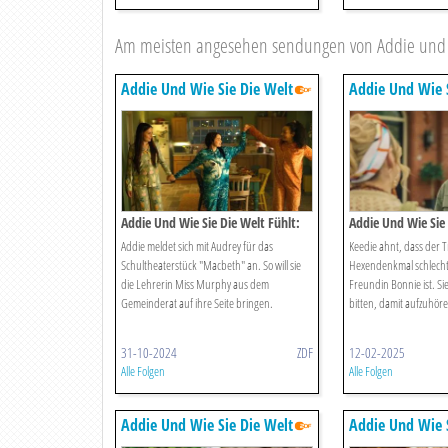
Am meisten angesehen sendungen von Addie und wi
Addie Und Wie Sie Die Welt
Addie Und Wie S
Fühlt
Fühlt
Addie Und Wie Sie Die Welt Fühlt:
Addie Und Wie Sie 
Die übernachtungsparty
Lostgirl22
Addie meldet sich mit Audrey für das
Keedie ahnt, dass der Tr
Schultheaterstück "Macbeth" an. So will sie
Hexendenkmal schlechtm
die Lehrerin Miss Murphy aus dem
Freundin Bonnie ist. Sie
Gemeinderat auf ihre Seite bringen.
bitten, damit aufzuhöre
31-10-2024
ZDF
12-02-2025
Alle Folgen
Alle Folgen
Addie Und Wie Sie Die Welt
Addie Und Wie S
Fühlt
Fühlt