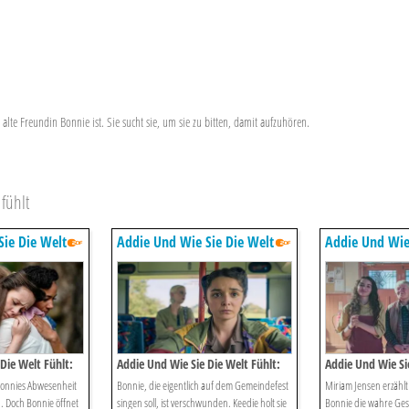
alte Freundin Bonnie ist. Sie sucht sie, um sie zu bitten, damit aufzuhören.
fühlt
ie Die Welt
Addie Und Wie Sie Die Welt
Addie Und Wie
Fühlt
Fühlt
Die Welt Fühlt:
Addie Und Wie Sie Die Welt Fühlt:
Addie Und Wie Sie
Böse überraschung
Miriams Geschic
onnies Abwesenheit
Bonnie, die eigentlich auf dem Gemeindefest
Miriam Jensen erzähl
. Doch Bonnie öffnet
singen soll, ist verschwunden. Keedie holt sie
Bonnie die wahre Ges