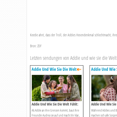
Keedie ahnt, dass der Troll, der Addies Hexendenkmal schlechtmacht, ihre 
Bron: ZDF
Letzten sendungen von Addie und wie sie die Welt 
Addie Und Wie Sie Die Welt
Addie Und Wie S
Fühlt
Fühlt
Addie Und Wie Sie Die Welt Fühlt:
Addie Und Wie Sie 
Alle Für Eine
Die Ausreißer
Als Addie an ihre Grenzen kommt, baut ihre
Während Addies und B
Freundin Audrey sie auf und macht ihr klar,
machen sich alle Sorgen