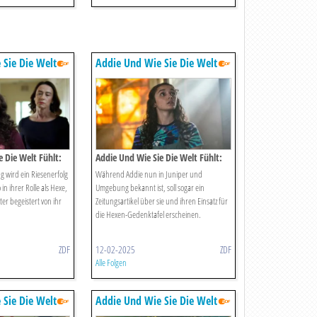
 Sie Die Welt
Addie Und Wie Sie Die Welt
Fühlt
 Die Welt Fühlt:
Addie Und Wie Sie Die Welt Fühlt:
ses Tut
Fans Und Trolle
 wird ein Riesenerfolg
Während Addie nun in Juniper und
 in ihrer Rolle als Hexe,
Umgebung bekannt ist, soll sogar ein
ter begeistert von ihr
Zeitungsartikel über sie und ihren Einsatz für
die Hexen-Gedenktafel erscheinen.
ZDF
12-02-2025
ZDF
Alle Folgen
 Sie Die Welt
Addie Und Wie Sie Die Welt
Fühlt