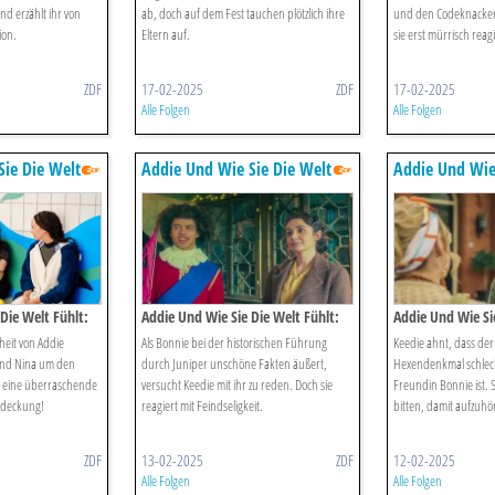
d erzählt ihr von
ab, doch auf dem Fest tauchen plötzlich ihre
und den Codeknacker
ion.
Eltern auf.
sie erst mürrisch reagi
ZDF
17-02-2025
ZDF
17-02-2025
Alle Folgen
Alle Folgen
ie Die Welt
Addie Und Wie Sie Die Welt
Addie Und Wie
Fühlt
Fühlt
Die Welt Fühlt:
Addie Und Wie Sie Die Welt Fühlt:
Addie Und Wie Sie
Bonnie Spricht Klartext
Lostgirl22
eit von Addie
Als Bonnie bei der historischen Führung
Keedie ahnt, dass der 
und Nina um den
durch Juniper unschöne Fakten äußert,
Hexendenkmal schlech
 eine überraschende
versucht Keedie mit ihr zu reden. Doch sie
Freundin Bonnie ist. S
tdeckung!
reagiert mit Feindseligkeit.
bitten, damit aufzuhö
ZDF
13-02-2025
ZDF
12-02-2025
Alle Folgen
Alle Folgen