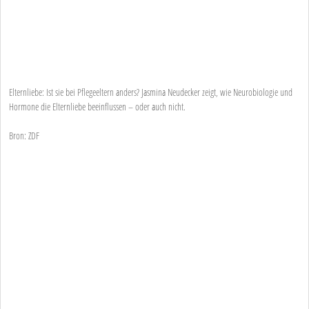
Elternliebe: Ist sie bei Pflegeeltern anders? Jasmina Neudecker zeigt, wie Neurobiologie und
Hormone die Elternliebe beeinflussen – oder auch nicht.
Bron: ZDF