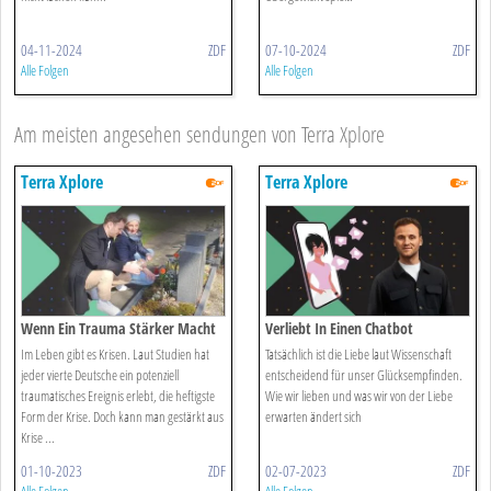
04-11-2024
ZDF
07-10-2024
ZDF
Alle Folgen
Alle Folgen
Am meisten angesehen sendungen von Terra Xplore
Terra Xplore
Terra Xplore
Wenn Ein Trauma Stärker Macht
Verliebt In Einen Chatbot
Im Leben gibt es Krisen. Laut Studien hat
Tatsächlich ist die Liebe laut Wissenschaft
jeder vierte Deutsche ein potenziell
entscheidend für unser Glücksempfinden.
traumatisches Ereignis erlebt, die heftigste
Wie wir lieben und was wir von der Liebe
Form der Krise. Doch kann man gestärkt aus
erwarten ändert sich
Krise ...
01-10-2023
ZDF
02-07-2023
ZDF