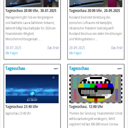
Tagesschau 20:00 Uhr, 30.07.2025
Tagesschau 20:00 Uhr, 20.09.2025
Management gibt Tod von Bergsteigerin
Russland bestreitet Verletzung des
und Biathletin Laura Dahlmeier bekannt,
estnischen Luftraums mit Kampfjets,
Kabinett billigt Haushaltsplan für 2026 von
Ukrainischer Präsident Selenskyj wirft
Finanzminister Klingbeil,
Russland Beschuss von zivilen Einrichtungen
Menschenrechtsorganisati ...
und Wohngebieten v ...
30-07-2025
Das Erste
20-09-2025
Das Erste
Alle Folgen
Alle Folgen
Tagesschau
Tagesschau
Tagesschau 23:40 Uhr
Tagesschau, 12:00 Uhr
tagesschau 23:40 Uhr
Themen der Sendung: Finanzminister Scholz
will Kurzarbeitergeld verlängern, WHO
registriert mit fast 300.000 neuen Corona-