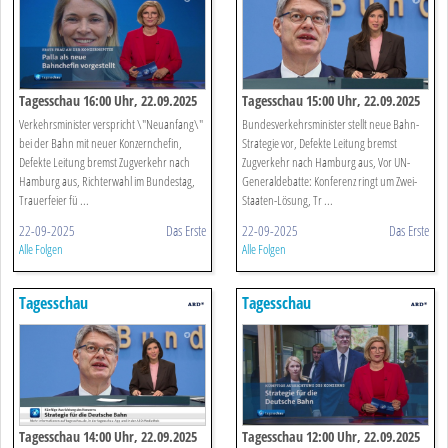
Tagesschau 16:00 Uhr, 22.09.2025
Tagesschau 15:00 Uhr, 22.09.2025
Verkehrsminister verspricht \"Neuanfang\"
Bundesverkehrsminister stellt neue Bahn-
bei der Bahn mit neuer Konzernchefin,
Strategie vor, Defekte Leitung bremst
Defekte Leitung bremst Zugverkehr nach
Zugverkehr nach Hamburg aus, Vor UN-
Hamburg aus, Richterwahl im Bundestag,
Generaldebatte: Konferenz ringt um Zwei-
Trauerfeier fü ...
Staaten-Lösung, Tr ...
22-09-2025
Das Erste
22-09-2025
Das Erste
Alle Folgen
Alle Folgen
Tagesschau
Tagesschau
Tagesschau 14:00 Uhr, 22.09.2025
Tagesschau 12:00 Uhr, 22.09.2025