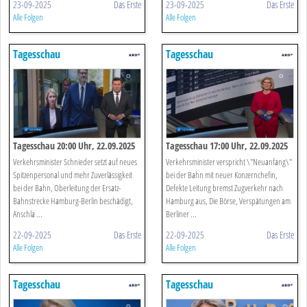
23-09-2025
Das Erste
23-09-2025
Das Erste
Alle Folgen
Alle Folgen
Tagesschau
Tagesschau
Tagesschau 20:00 Uhr, 22.09.2025
Tagesschau 17:00 Uhr, 22.09.2025
Verkehrsminister Schnieder setzt auf neues
Verkehrsminister verspricht \"Neuanfang\"
Spitzenpersonal und mehr Zuverlässigkeit
bei der Bahn mit neuer Konzernchefin,
bei der Bahn, Oberleitung der Ersatz-
Defekte Leitung bremst Zugverkehr nach
Bahnstrecke Hamburg-Berlin beschädigt,
Hamburg aus, Die Börse, Verspätungen am
Anschla ...
Berliner ...
22-09-2025
Das Erste
22-09-2025
Das Erste
Alle Folgen
Alle Folgen
Tagesschau
Tagesschau