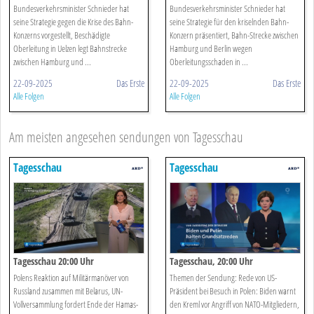
Bundesverkehrsminister Schnieder hat
Bundesverkehrsminister Schnieder hat
seine Strategie gegen die Krise des Bahn-
seine Strategie für den kriselnden Bahn-
Konzerns vorgestellt, Beschädigte
Konzern präsentiert, Bahn-Strecke zwischen
Oberleitung in Uelzen legt Bahnstrecke
Hamburg und Berlin wegen
zwischen Hamburg und ...
Oberleitungsschaden in ...
22-09-2025
Das Erste
22-09-2025
Das Erste
Alle Folgen
Alle Folgen
Am meisten angesehen sendungen von Tagesschau
Tagesschau
Tagesschau
Tagesschau 20:00 Uhr
Tagesschau, 20:00 Uhr
Polens Reaktion auf Militärmanöver von
Themen der Sendung: Rede von US-
Russland zusammen mit Belarus, UN-
Präsident bei Besuch in Polen: Biden warnt
Vollversammlung fordert Ende der Hamas-
den Kreml vor Angriff von NATO-Mitgliedern,