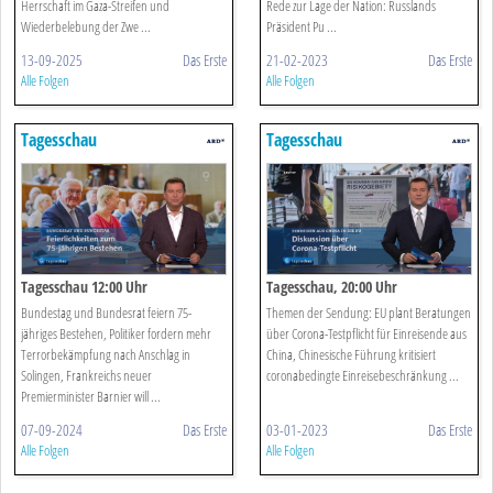
Herrschaft im Gaza-Streifen und
Rede zur Lage der Nation: Russlands
Wiederbelebung der Zwe ...
Präsident Pu ...
13-09-2025
Das Erste
21-02-2023
Das Erste
Alle Folgen
Alle Folgen
Tagesschau
Tagesschau
Tagesschau 12:00 Uhr
Tagesschau, 20:00 Uhr
Bundestag und Bundesrat feiern 75-
Themen der Sendung: EU plant Beratungen
jähriges Bestehen, Politiker fordern mehr
über Corona-Testpflicht für Einreisende aus
Terrorbekämpfung nach Anschlag in
China, Chinesische Führung kritisiert
Solingen, Frankreichs neuer
coronabedingte Einreisebeschränkung ...
Premierminister Barnier will ...
07-09-2024
Das Erste
03-01-2023
Das Erste
Alle Folgen
Alle Folgen