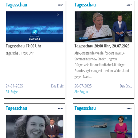
Tagesschau
Tagesschau
Tagesschau 17:00 Uhr
Tagesschau 20:00 Uhr, 20.07.2025
tagesschau 17:00 Uhr
AfD-Vorsitzende Weidel fordert im ARD-
Sommerinterview Streichung von
Bürgergeld für ausländische Mitbürger,
Bundesregierung erinnert an Widerstand
gegen Nazi ...
24-01-2025
Das Erste
20-07-2025
Das Erste
Alle Folgen
Alle Folgen
Tagesschau
Tagesschau