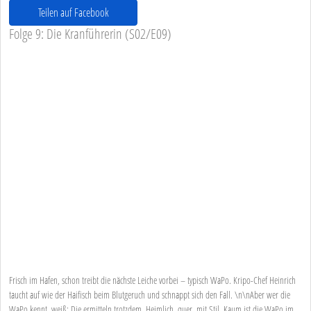
Teilen auf Facebook
Folge 9: Die Kranführerin (S02/E09)
Frisch im Hafen, schon treibt die nächste Leiche vorbei – typisch WaPo. Kripo-Chef Heinrich
taucht auf wie der Haifisch beim Blutgeruch und schnappt sich den Fall. \n\nAber wer die
WaPo kennt, weiß: Die ermitteln trotzdem. Heimlich, quer, mit Stil. Kaum ist die WaPo im