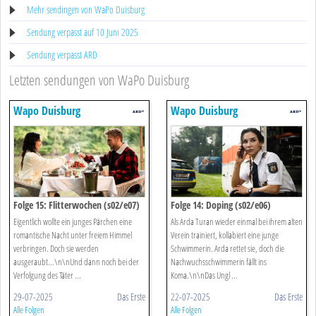
Mehr sendingen von WaPo Duisburg
Sendung verpasst auf 10 Juni 2025
Sendung verpasst ARD
Letzten sendungen von WaPo Duisburg
Wapo Duisburg
Wapo Duisburg
Folge 15: Flitterwochen (s02/e07)
Folge 14: Doping (s02/e06)
Eigentlich wollte ein junges Pärchen eine
Als Arda Turan wieder einmal bei ihrem alten
romantische Nacht unter freiem Himmel
Verein trainiert, kollabiert eine junge
verbringen. Doch sie werden
Schwimmerin. Arda rettet sie, doch die
ausgeraubt...\n\nUnd dann noch bei der
Nachwuchsschwimmerin fällt ins
Verfolgung des Täter ...
Koma.\n\nDas Ungl ...
29-07-2025
Das Erste
22-07-2025
Das Erste
Alle Folgen
Alle Folgen