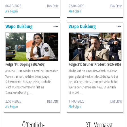
06-05-2025
Das Erste
22-04-2025
Das Erste
Alle Folgen
Alle Folgen
Wapo Duisburg
Wapo Duisburg
Folge 14: Doping (s02/e06)
Folge 21: Grüner Protest (s03/e05)
Als Arda Turan wieder einmal bei ihrem alten
Als die Ruhr in einer Umweltschutz-Aktion
Verein trainiert, kollabiert eine junge
grün gefärbt wird, entdeckt die WaPo bei
Schwimmerin. Arda rettet sie, doch die
den Wasseruntersuchungen viel zu hohe
Nachwuchsschwimmerin fällt ins
Werte der Chemikalien PFAS. \n\nNach
Koma.\n\nDas Ungl ...
einer Akt ...
22-07-2025
Das Erste
11-03-2025
Das Erste
Alle Folgen
Alle Folgen
Öffentlich-
RTL Verpasst