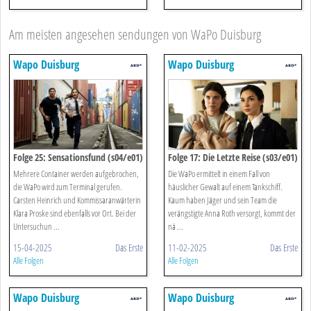
Am meisten angesehen sendungen von WaPo Duisburg
Wapo Duisburg
Wapo Duisburg
Folge 25: Sensationsfund (s04/e01)
Folge 17: Die Letzte Reise (s03/e01)
Mehrere Container werden aufgebrochen,
Die WaPo ermittelt in einem Fall von
die WaPo wird zum Terminal gerufen.
häuslicher Gewalt auf einem Tankschiff.
Carsten Heinrich und Kommissaranwärterin
Kaum haben Jäger und sein Team die
Klara Proske sind ebenfalls vor Ort. Bei der
verängstigte Anna Roth versorgt, kommt der
Untersuchun ...
nä ...
15-04-2025
Das Erste
11-02-2025
Das Erste
Alle Folgen
Alle Folgen
Wapo Duisburg
Wapo Duisburg