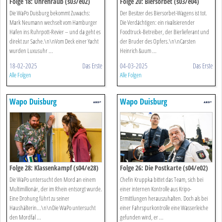
Folge 18: Uhrenraub (s03/e02)
Folge 20: Biersorbet (s03/e04)
Die WaPo Duisburg bekommt Zuwachs:
Der Besitzer des Biersorbet-Wagens ist tot.
Mark Neumann wechselt vom Hamburger
Die Verdächtigen: ein rivalisierender
Hafen ins Ruhrpott-Revier – und da geht es
Foodtruck-Betreiber, der Bierlieferant und
direkt zur Sache.\n\nVom Deck einer Yacht
der Bruder des Opfers.\n\nCarsten
wurden Luxusuhr ...
Heinrich &uum ...
18-02-2025
Das Erste
04-03-2025
Das Erste
Alle Folgen
Alle Folgen
Wapo Duisburg
Wapo Duisburg
Folge 28: Klassenkampf (s04/e28)
Folge 26: Die Postkarte (s04/e02)
Die WaPo untersucht den Mord an einem
Chefin Kruppka bittet das Team, sich bei
Multimillionär, der im Rhein entsorgt wurde.
einer internen Kontrolle aus Kripo-
Eine Drohung führt zu seiner
Ermittlungen herauszuhalten. Doch als bei
Haushälterin...\n\nDie WaPo untersucht
einer Fahrspurkontrolle eine Wasserleiche
den Mordfal ...
gefunden wird, er ...