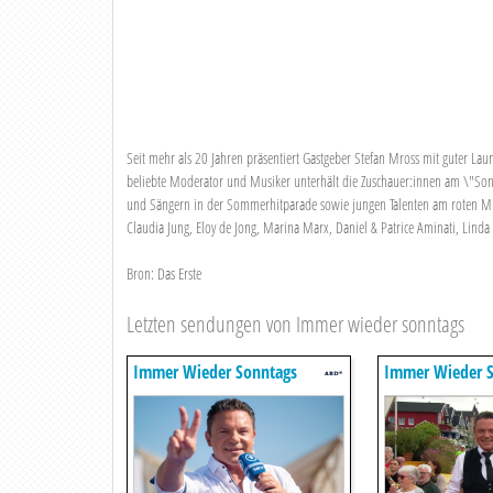
Seit mehr als 20 Jahren präsentiert Gastgeber Stefan Mross mit guter La
beliebte Moderator und Musiker unterhält die Zuschauer:innen am \"Sonn
und Sängern in der Sommerhitparade sowie jungen Talenten am roten Mikro
Claudia Jung, Eloy de Jong, Marina Marx, Daniel & Patrice Aminati, Lind
Bron: Das Erste
Letzten sendungen von Immer wieder sonntags
Immer Wieder Sonntags
Immer Wieder S