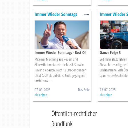
Immer Wieder Sonntags
Immer Wieder S
Immer Wieder Sonntags - Best Of
Ganze Folge 5
2025
Mit einer Mischung aus Neuem und
Seit mehr als 20 Jahren
Altbewährtem startete die Musik-Show im
Stefan Mross mit guter
Juni in die Saison. Nach 12 Live-Sendungen
Schlagerszene, viele Ü
blickt Das Erste auf die zu Ende gegangene
spannende Geschichten. 
Staffel zur&u ...
07-09-2025
Das Erste
13-07-2025
Alle Folgen
Alle Folgen
Öffentlich-rechtlicher
Rundfunk