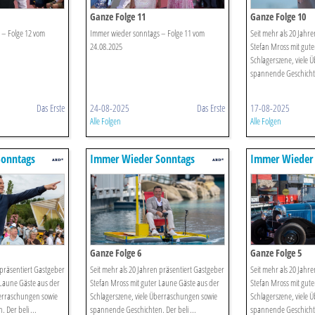
Ganze Folge 11
Ganze Folge 10
 – Folge 12 vom
Immer wieder sonntags – Folge 11 vom
Seit mehr als 20 Jahr
24.08.2025
Stefan Mross mit gute
Schlagerszene, viele
spannende Geschichten
Das Erste
24-08-2025
Das Erste
17-08-2025
Alle Folgen
Alle Folgen
onntags
Immer Wieder Sonntags
Immer Wieder
Ganze Folge 6
Ganze Folge 5
 präsentiert Gastgeber
Seit mehr als 20 Jahren präsentiert Gastgeber
Seit mehr als 20 Jahr
 Laune Gäste aus der
Stefan Mross mit guter Laune Gäste aus der
Stefan Mross mit gute
berraschungen sowie
Schlagerszene, viele Überraschungen sowie
Schlagerszene, viele
Der beli ...
spannende Geschichten. Der beli ...
spannende Geschichten