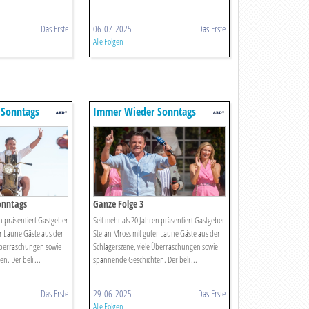
Das Erste
06-07-2025
Das Erste
Alle Folgen
 Sonntags
Immer Wieder Sonntags
onntags
Ganze Folge 3
en präsentiert Gastgeber
Seit mehr als 20 Jahren präsentiert Gastgeber
r Laune Gäste aus der
Stefan Mross mit guter Laune Gäste aus der
 Überraschungen sowie
Schlagerszene, viele Überraschungen sowie
. Der beli ...
spannende Geschichten. Der beli ...
Das Erste
29-06-2025
Das Erste
Alle Folgen