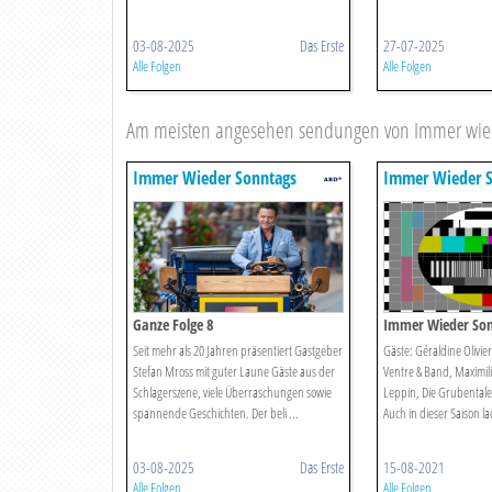
03-08-2025
Das Erste
27-07-2025
Alle Folgen
Alle Folgen
Am meisten angesehen sendungen von Immer wie
Immer Wieder Sonntags
Immer Wieder S
Ganze Folge 8
Immer Wieder Son
Seit mehr als 20 Jahren präsentiert Gastgeber
Gäste: Géraldine Olivie
Stefan Mross mit guter Laune Gäste aus der
Ventre & Band, Maximili
Schlagerszene, viele Überraschungen sowie
Leppin, Die Grubentaler,
spannende Geschichten. Der beli ...
Auch in dieser Saison l
03-08-2025
Das Erste
15-08-2021
Alle Folgen
Alle Folgen