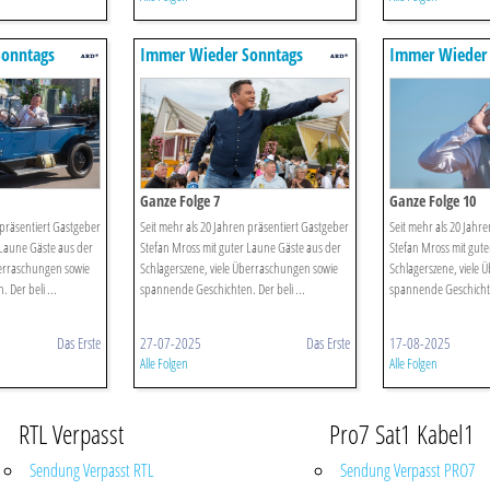
onntags
Immer Wieder Sonntags
Immer Wieder
Ganze Folge 7
Ganze Folge 10
 präsentiert Gastgeber
Seit mehr als 20 Jahren präsentiert Gastgeber
Seit mehr als 20 Jahr
 Laune Gäste aus der
Stefan Mross mit guter Laune Gäste aus der
Stefan Mross mit gute
berraschungen sowie
Schlagerszene, viele Überraschungen sowie
Schlagerszene, viele
Der beli ...
spannende Geschichten. Der beli ...
spannende Geschichten
Das Erste
27-07-2025
Das Erste
17-08-2025
Alle Folgen
Alle Folgen
RTL Verpasst
Pro7 Sat1 Kabel1
Sendung Verpasst RTL
Sendung Verpasst PRO7