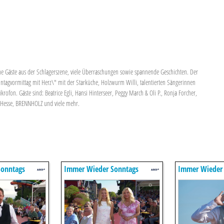
une Gäste aus der Schlagerszene, viele Überraschungen sowie spannende Geschichten. Der
tagvormittag mit Herz\" mit der Starküche, Holzwurm Willi, talentierten Sängerinnen
fon. Gäste sind: Beatrice Egli, Hansi Hinterseer, Peggy March & Oli P., Ronja Forcher,
a Hesse, BRENNHOLZ und viele mehr.
onntags
Immer Wieder Sonntags
Immer Wieder