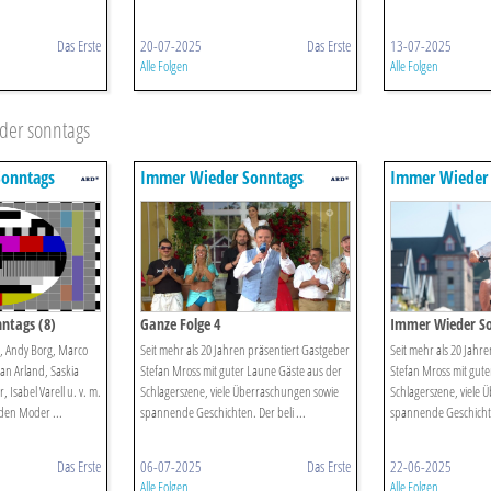
Das Erste
20-07-2025
Das Erste
13-07-2025
Alle Folgen
Alle Folgen
der sonntags
onntags
Immer Wieder Sonntags
Immer Wieder
ntags (8)
Ganze Folge 4
Immer Wieder S
r, Andy Borg, Marco
Seit mehr als 20 Jahren präsentiert Gastgeber
Seit mehr als 20 Jahr
an Arland, Saskia
Stefan Mross mit guter Laune Gäste aus der
Stefan Mross mit gute
 Isabel Varell u. v. m.
Schlagerszene, viele Überraschungen sowie
Schlagerszene, viele
aden Moder ...
spannende Geschichten. Der beli ...
spannende Geschichten
Das Erste
06-07-2025
Das Erste
22-06-2025
Alle Folgen
Alle Folgen