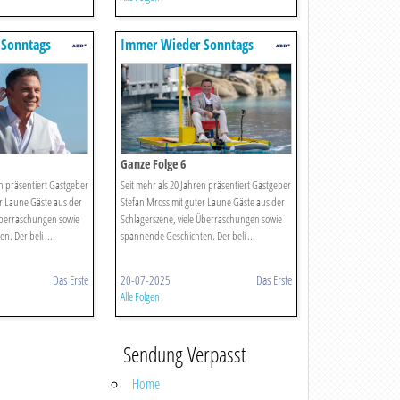
 Sonntags
Immer Wieder Sonntags
Ganze Folge 6
en präsentiert Gastgeber
Seit mehr als 20 Jahren präsentiert Gastgeber
r Laune Gäste aus der
Stefan Mross mit guter Laune Gäste aus der
 Überraschungen sowie
Schlagerszene, viele Überraschungen sowie
. Der beli ...
spannende Geschichten. Der beli ...
Das Erste
20-07-2025
Das Erste
Alle Folgen
Sendung Verpasst
Home