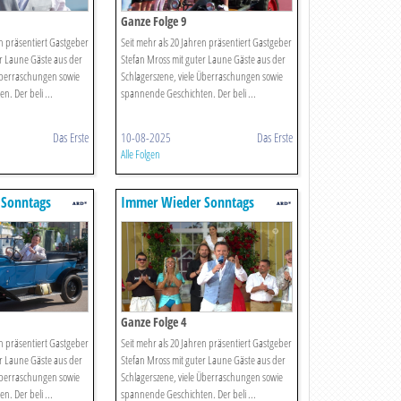
Ganze Folge 9
en präsentiert Gastgeber
Seit mehr als 20 Jahren präsentiert Gastgeber
r Laune Gäste aus der
Stefan Mross mit guter Laune Gäste aus der
 Überraschungen sowie
Schlagerszene, viele Überraschungen sowie
. Der beli ...
spannende Geschichten. Der beli ...
Das Erste
10-08-2025
Das Erste
Alle Folgen
 Sonntags
Immer Wieder Sonntags
Ganze Folge 4
en präsentiert Gastgeber
Seit mehr als 20 Jahren präsentiert Gastgeber
r Laune Gäste aus der
Stefan Mross mit guter Laune Gäste aus der
 Überraschungen sowie
Schlagerszene, viele Überraschungen sowie
. Der beli ...
spannende Geschichten. Der beli ...