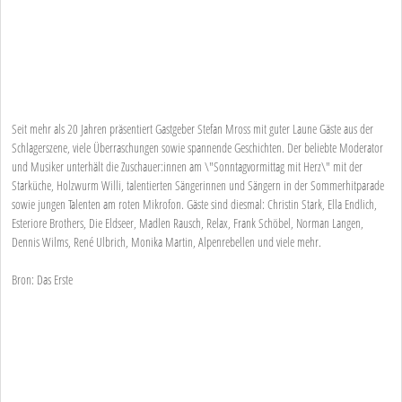
Seit mehr als 20 Jahren präsentiert Gastgeber Stefan Mross mit guter Laune Gäste aus der
Schlagerszene, viele Überraschungen sowie spannende Geschichten. Der beliebte Moderator
und Musiker unterhält die Zuschauer:innen am \"Sonntagvormittag mit Herz\" mit der
Starküche, Holzwurm Willi, talentierten Sängerinnen und Sängern in der Sommerhitparade
sowie jungen Talenten am roten Mikrofon. Gäste sind diesmal: Christin Stark, Ella Endlich,
Esteriore Brothers, Die Eldseer, Madlen Rausch, Relax, Frank Schöbel, Norman Langen,
Dennis Wilms, René Ulbrich, Monika Martin, Alpenrebellen und viele mehr.
Bron: Das Erste