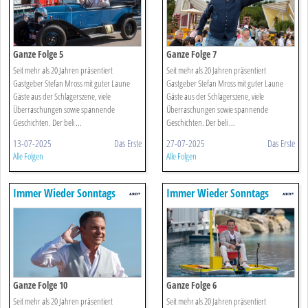
Ganze Folge 5
Ganze Folge 7
Seit mehr als 20 Jahren präsentiert
Seit mehr als 20 Jahren präsentiert
Gastgeber Stefan Mross mit guter Laune
Gastgeber Stefan Mross mit guter Laune
Gäste aus der Schlagerszene, viele
Gäste aus der Schlagerszene, viele
Überraschungen sowie spannende
Überraschungen sowie spannende
Geschichten. Der beli ...
Geschichten. Der beli ...
13-07-2025
Das Erste
27-07-2025
Das Erste
Alle Folgen
Alle Folgen
Immer Wieder Sonntags
Immer Wieder Sonntags
Ganze Folge 10
Ganze Folge 6
Seit mehr als 20 Jahren präsentiert
Seit mehr als 20 Jahren präsentiert