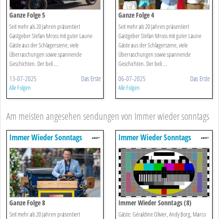
Ganze Folge 5
Ganze Folge 4
Seit mehr als 20 Jahren präsentiert
Seit mehr als 20 Jahren präsentiert
Gastgeber Stefan Mross mit guter Laune
Gastgeber Stefan Mross mit guter Laune
Gäste aus der Schlagerszene, viele
Gäste aus der Schlagerszene, viele
Überraschungen sowie spannende
Überraschungen sowie spannende
Geschichten. Der beli ...
Geschichten. Der beli ...
13-07-2025
Das Erste
06-07-2025
Das Erste
Alle Folgen
Alle Folgen
Am meisten angesehen sendungen von Immer wieder sonntags
Immer Wieder Sonntags
Immer Wieder Sonntags
Ganze Folge 8
Immer Wieder Sonntags (8)
Seit mehr als 20 Jahren präsentiert
Gäste: Géraldine Olivier, Andy Borg, Marco