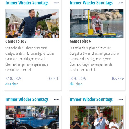
Immer Wieder Sonntags
Immer Wieder Sonntags
Ganze Folge 7
Ganze Folge 6
Seit mehr als 20 Jahren präsentiert
Seit mehr als 20 Jahren präsentiert
Gastgeber Stefan Mross mit guter Laune
Gastgeber Stefan Mross mit guter Laune
Gäste aus der Schlagerszene, viele
Gäste aus der Schlagerszene, viele
Überraschungen sowie spannende
Überraschungen sowie spannende
Geschichten. Der beli ...
Geschichten. Der beli ...
27-07-2025
Das Erste
20-07-2025
Das Erste
Alle Folgen
Alle Folgen
Immer Wieder Sonntags
Immer Wieder Sonntags