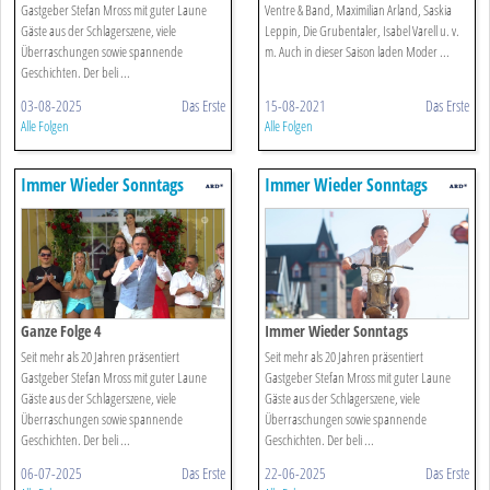
Gastgeber Stefan Mross mit guter Laune
Ventre & Band, Maximilian Arland, Saskia
Gäste aus der Schlagerszene, viele
Leppin, Die Grubentaler, Isabel Varell u. v.
Überraschungen sowie spannende
m. Auch in dieser Saison laden Moder ...
Geschichten. Der beli ...
03-08-2025
Das Erste
15-08-2021
Das Erste
Alle Folgen
Alle Folgen
Immer Wieder Sonntags
Immer Wieder Sonntags
Ganze Folge 4
Immer Wieder Sonntags
Seit mehr als 20 Jahren präsentiert
Seit mehr als 20 Jahren präsentiert
Gastgeber Stefan Mross mit guter Laune
Gastgeber Stefan Mross mit guter Laune
Gäste aus der Schlagerszene, viele
Gäste aus der Schlagerszene, viele
Überraschungen sowie spannende
Überraschungen sowie spannende
Geschichten. Der beli ...
Geschichten. Der beli ...
06-07-2025
Das Erste
22-06-2025
Das Erste