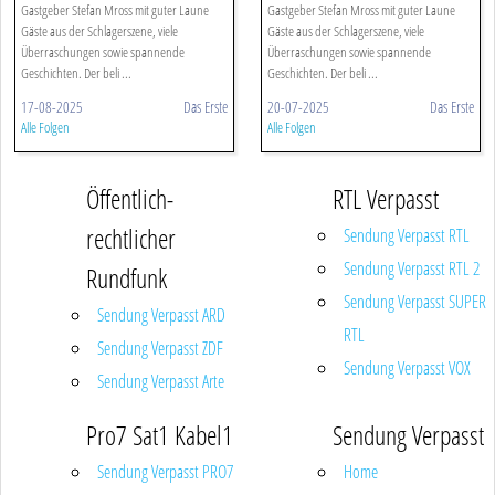
Gastgeber Stefan Mross mit guter Laune
Gastgeber Stefan Mross mit guter Laune
Gäste aus der Schlagerszene, viele
Gäste aus der Schlagerszene, viele
Überraschungen sowie spannende
Überraschungen sowie spannende
Geschichten. Der beli ...
Geschichten. Der beli ...
17-08-2025
Das Erste
20-07-2025
Das Erste
Alle Folgen
Alle Folgen
Öffentlich-
RTL Verpasst
rechtlicher
Sendung Verpasst RTL
Sendung Verpasst RTL 2
Rundfunk
Sendung Verpasst SUPER
Sendung Verpasst ARD
RTL
Sendung Verpasst ZDF
Sendung Verpasst VOX
Sendung Verpasst Arte
Pro7 Sat1 Kabel1
Sendung Verpasst
Sendung Verpasst PRO7
Home