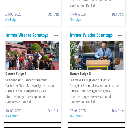
Geschichten. Der beli ...
24-08-2025
Das Erste
17-08-2025
Das Erste
Alle Folgen
Alle Folgen
Immer Wieder Sonntags
Immer Wieder Sonntags
Ganze Folge 9
Ganze Folge 8
Seit mehr als 20 Jahren präsentiert
Seit mehr als 20 Jahren präsentiert
Gastgeber Stefan Mross mit guter Laune
Gastgeber Stefan Mross mit guter Laune
Gäste aus der Schlagerszene, viele
Gäste aus der Schlagerszene, viele
Überraschungen sowie spannende
Überraschungen sowie spannende
Geschichten. Der beli ...
Geschichten. Der beli ...
10-08-2025
Das Erste
03-08-2025
Das Erste
Alle Folgen
Alle Folgen