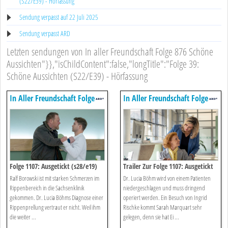
(S22/E39) - Hörfassung
Sendung verpasst auf 22 Juli 2025
Sendung verpasst ARD
Letzten sendungen von In aller Freundschaft Folge 876 Schöne
Aussichten"}},"isChildContent":false,"longTitle":"Folge 39:
Schöne Aussichten (S22/E39) - Hörfassung
In Aller Freundschaft Folge
In Aller Freundschaft Folge
876 Schöne
876 Schöne
Aussichten"}},"ischildcontent":false,"longtitle":"folge
Aussichten"}},"ischildcontent":fa
39: Schöne Aussichten
39: Schöne Aussichten
(s22/e39) - Hörfassung
(s22/e39) - Hörfassung
Folge 1107: Ausgetickt (s28/e19)
Trailer Zur Folge 1107: Ausgetickt
Ralf Borowski ist mit starken Schmerzen im
Dr. Lucia Böhm wird von einem Patienten
Rippenbereich in die Sachsenklinik
niedergeschlagen und muss dringend
gekommen. Dr. Lucia Böhms Diagnose einer
operiert werden. Ein Besuch von Ingrid
Rippenprellung vertraut er nicht. Weil ihm
Rischke kommt Sarah Marquart sehr
die weiter ...
gelegen, denn sie hat Ei ...