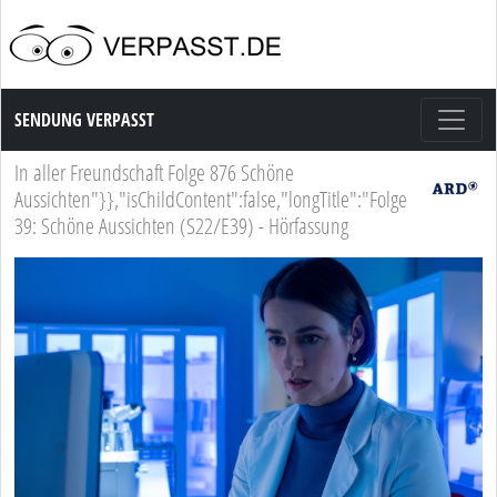
Sendung Verpasst
SENDUNG VERPASST
In aller Freundschaft Folge 876 Schöne
Aussichten"}},"isChildContent":false,"longTitle":"Folge
39: Schöne Aussichten (S22/E39) - Hörfassung