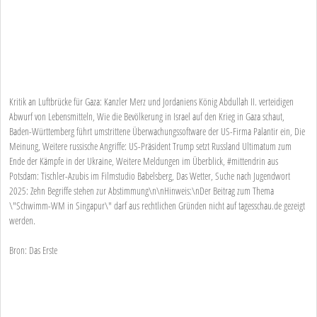
Kritik an Luftbrücke für Gaza: Kanzler Merz und Jordaniens König Abdullah II. verteidigen
Abwurf von Lebensmitteln, Wie die Bevölkerung in Israel auf den Krieg in Gaza schaut,
Baden-Württemberg führt umstrittene Überwachungssoftware der US-Firma Palantir ein, Die
Meinung, Weitere russische Angriffe: US-Präsident Trump setzt Russland Ultimatum zum
Ende der Kämpfe in der Ukraine, Weitere Meldungen im Überblick, #mittendrin aus
Potsdam: Tischler-Azubis im Filmstudio Babelsberg, Das Wetter, Suche nach Jugendwort
2025: Zehn Begriffe stehen zur Abstimmung\n\nHinweis:\nDer Beitrag zum Thema
\"Schwimm-WM in Singapur\" darf aus rechtlichen Gründen nicht auf tagesschau.de gezeigt
werden.
Bron: Das Erste