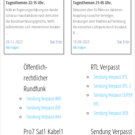
Tagesthemen 22:15 Uhr,
Tagesthemen 21:45 Uhr,
28.11.2023
19.09.2025
Kritik an Regierungserklärung von Kanzler
Diskussion über EU-Pläne zur stärkeren
Scholz zur Haushaltslücke nach dem Urteil
Anzapfung russischer Vermögen,
des Bundesverfassungsgerichts, NATO-
Beratungen über Reaktion auf Verletzung
Außenminister und -ministerinnen beraten
des estnischen Luftraums durch Russland,
...
B ...
28-11-2023
Das Erste
19-09-2025
Das Erste
Alle Folgen
Alle Folgen
Öffentlich-
RTL Verpasst
rechtlicher
Sendung Verpasst RTL
Sendung Verpasst RTL 2
Rundfunk
Sendung Verpasst SUPER
Sendung Verpasst ARD
RTL
Sendung Verpasst ZDF
Sendung Verpasst VOX
Sendung Verpasst Arte
Pro7 Sat1 Kabel1
Sendung Verpasst