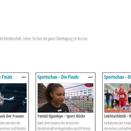
he Meisterschaft. Sehen Sie hier die ganze Übertragung im Re-Live.
 Finals
Sportschau - Die Finals
Sportschau - Di
nals Der Frauen
Yemisi Ogunleye - 'sport Rückt
Leichtathletik -
-live
Wieder In Den Mittelpunkt'
Diversen Diszipl
esden werden die
Nach dem Gewinn der deutschen
Im Rahmen der Finals
Im Re-live
erinnen und Meister
Meisterschaft im Kugelstoßen spricht Yemisi
deutschen Leichtathle