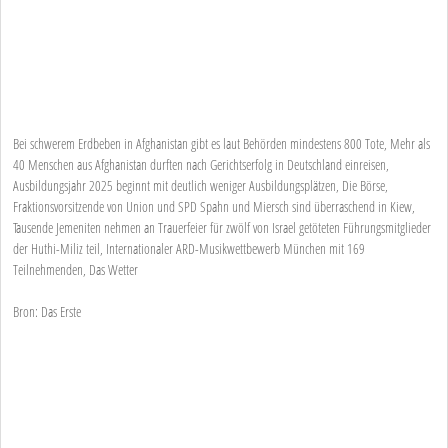
Bei schwerem Erdbeben in Afghanistan gibt es laut Behörden mindestens 800 Tote, Mehr als
40 Menschen aus Afghanistan durften nach Gerichtserfolg in Deutschland einreisen,
Ausbildungsjahr 2025 beginnt mit deutlich weniger Ausbildungsplätzen, Die Börse,
Fraktionsvorsitzende von Union und SPD Spahn und Miersch sind überraschend in Kiew,
Tausende Jemeniten nehmen an Trauerfeier für zwölf von Israel getöteten Führungsmitglieder
der Huthi-Miliz teil, Internationaler ARD-Musikwettbewerb München mit 169
Teilnehmenden, Das Wetter
Bron: Das Erste