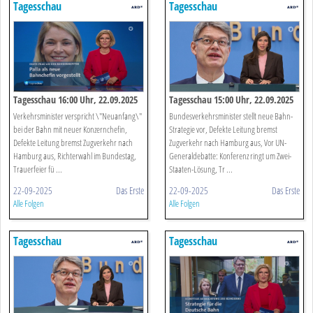
Tagesschau
Tagesschau
Tagesschau 16:00 Uhr, 22.09.2025
Tagesschau 15:00 Uhr, 22.09.2025
Verkehrsminister verspricht \"Neuanfang\"
Bundesverkehrsminister stellt neue Bahn-
bei der Bahn mit neuer Konzernchefin,
Strategie vor, Defekte Leitung bremst
Defekte Leitung bremst Zugverkehr nach
Zugverkehr nach Hamburg aus, Vor UN-
Hamburg aus, Richterwahl im Bundestag,
Generaldebatte: Konferenz ringt um Zwei-
Trauerfeier fü ...
Staaten-Lösung, Tr ...
22-09-2025
Das Erste
22-09-2025
Das Erste
Alle Folgen
Alle Folgen
Tagesschau
Tagesschau