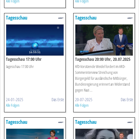
Alle Folgen
Alle Folgen
Tagesschau
Tagesschau
Tagesschau 17:00 Uhr
Tagesschau 20:00 Uhr, 20.07.2025
tagesschau 17:00 Uhr
AfD-Vorsitzende Weidel fordert im ARD-
Sommerinterview Streichung von
Bürgergeld für ausländische Mitbürger,
Bundesregierung erinnert an Widerstand
gegen Nazi ...
24-01-2025
Das Erste
20-07-2025
Das Erste
Alle Folgen
Alle Folgen
Tagesschau
Tagesschau