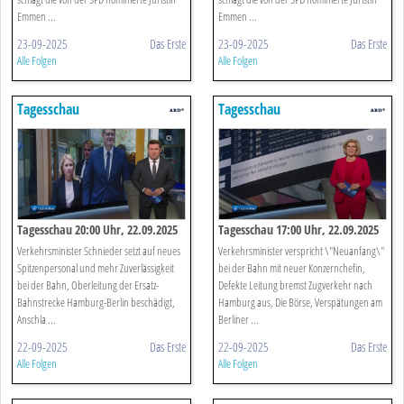
Emmen ...
Emmen ...
23-09-2025
Das Erste
23-09-2025
Das Erste
Alle Folgen
Alle Folgen
Tagesschau
Tagesschau
Tagesschau 20:00 Uhr, 22.09.2025
Tagesschau 17:00 Uhr, 22.09.2025
Verkehrsminister Schnieder setzt auf neues
Verkehrsminister verspricht \"Neuanfang\"
Spitzenpersonal und mehr Zuverlässigkeit
bei der Bahn mit neuer Konzernchefin,
bei der Bahn, Oberleitung der Ersatz-
Defekte Leitung bremst Zugverkehr nach
Bahnstrecke Hamburg-Berlin beschädigt,
Hamburg aus, Die Börse, Verspätungen am
Anschla ...
Berliner ...
22-09-2025
Das Erste
22-09-2025
Das Erste
Alle Folgen
Alle Folgen