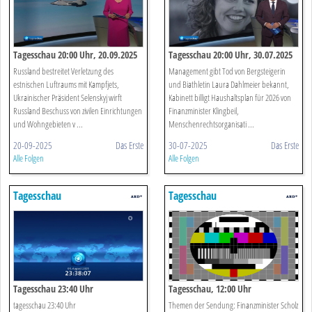
Tagesschau 20:00 Uhr, 20.09.2025
Tagesschau 20:00 Uhr, 30.07.2025
Russland bestreitet Verletzung des
Management gibt Tod von Bergsteigerin
estnischen Luftraums mit Kampfjets,
und Biathletin Laura Dahlmeier bekannt,
Ukrainischer Präsident Selenskyj wirft
Kabinett billigt Haushaltsplan für 2026 von
Russland Beschuss von zivilen Einrichtungen
Finanzminister Klingbeil,
und Wohngebieten v ...
Menschenrechtsorganisati ...
20-09-2025
Das Erste
30-07-2025
Das Erste
Alle Folgen
Alle Folgen
Tagesschau
Tagesschau
Tagesschau 23:40 Uhr
Tagesschau, 12:00 Uhr
tagesschau 23:40 Uhr
Themen der Sendung: Finanzminister Scholz