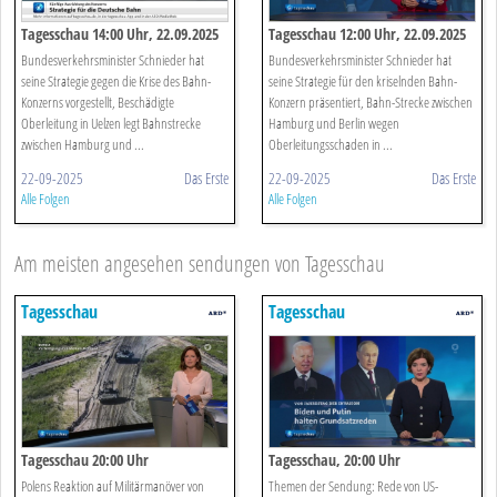
Tagesschau 14:00 Uhr, 22.09.2025
Tagesschau 12:00 Uhr, 22.09.2025
Bundesverkehrsminister Schnieder hat
Bundesverkehrsminister Schnieder hat
seine Strategie gegen die Krise des Bahn-
seine Strategie für den kriselnden Bahn-
Konzerns vorgestellt, Beschädigte
Konzern präsentiert, Bahn-Strecke zwischen
Oberleitung in Uelzen legt Bahnstrecke
Hamburg und Berlin wegen
zwischen Hamburg und ...
Oberleitungsschaden in ...
22-09-2025
Das Erste
22-09-2025
Das Erste
Alle Folgen
Alle Folgen
Am meisten angesehen sendungen von Tagesschau
Tagesschau
Tagesschau
Tagesschau 20:00 Uhr
Tagesschau, 20:00 Uhr
Polens Reaktion auf Militärmanöver von
Themen der Sendung: Rede von US-