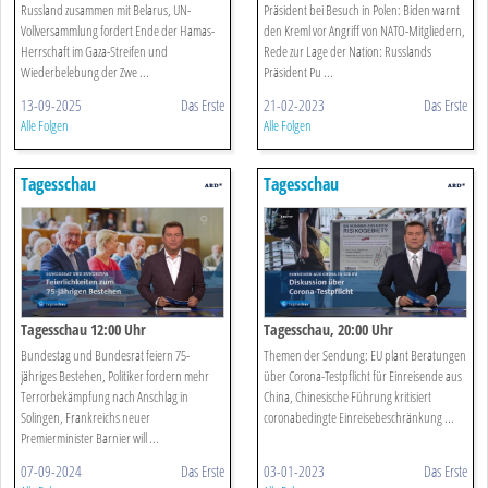
Russland zusammen mit Belarus, UN-
Präsident bei Besuch in Polen: Biden warnt
Vollversammlung fordert Ende der Hamas-
den Kreml vor Angriff von NATO-Mitgliedern,
Herrschaft im Gaza-Streifen und
Rede zur Lage der Nation: Russlands
Wiederbelebung der Zwe ...
Präsident Pu ...
13-09-2025
Das Erste
21-02-2023
Das Erste
Alle Folgen
Alle Folgen
Tagesschau
Tagesschau
Tagesschau 12:00 Uhr
Tagesschau, 20:00 Uhr
Bundestag und Bundesrat feiern 75-
Themen der Sendung: EU plant Beratungen
jähriges Bestehen, Politiker fordern mehr
über Corona-Testpflicht für Einreisende aus
Terrorbekämpfung nach Anschlag in
China, Chinesische Führung kritisiert
Solingen, Frankreichs neuer
coronabedingte Einreisebeschränkung ...
Premierminister Barnier will ...
07-09-2024
Das Erste
03-01-2023
Das Erste