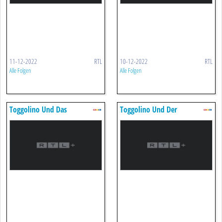
11-12-2022
RTL
10-12-2022
RTL
Alle Folgen
Alle Folgen
Toggolino Und Das
Toggolino Und Der
Bootsrennen
Staubsauger