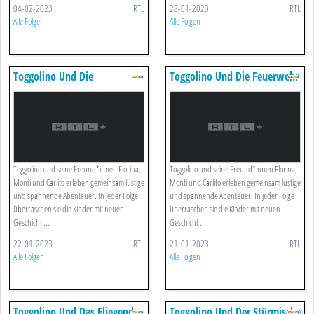
04-02-2023
RTL
28-01-2023
RTL
Alle Folgen
Alle Folgen
Toggolino Und Die
Toggolino Und Die Feuerwehr
Wurmfamilie
Toggolino und seine Freund*innen Florina,
Toggolino und seine Freund*innen Florina,
Monti und Carlito erleben gemeinsam lustige
Monti und Carlito erleben gemeinsam lustige
und spannende Abenteuer. In jeder Folge
und spannende Abenteuer. In jeder Folge
überraschen sie die Kinder mit neuen
überraschen sie die Kinder mit neuen
Geschicht ...
Geschicht ...
22-01-2023
RTL
21-01-2023
RTL
Alle Folgen
Alle Folgen
Toggolino Und Das Fliegende
Toggolino Und Der Stürmische