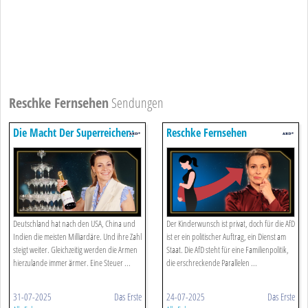
Reschke Fernsehen
Sendungen
Die Macht Der Superreichen:
Reschke Fernsehen
Einfluss De Luxe
Hauptsache Hellhäutig · Die
Sex-strategie Der Afd
Deutschland hat nach den USA, China und
Der Kinderwunsch ist privat, doch für die AfD
Indien die meisten Milliardäre. Und ihre Zahl
ist er ein politischer Auftrag, ein Dienst am
steigt weiter. Gleichzeitig werden die Armen
Staat. Die AfD steht für eine Familienpolitik,
hierzulande immer ärmer. Eine Steuer ...
die erschreckende Parallelen ...
31-07-2025
Das Erste
24-07-2025
Das Erste