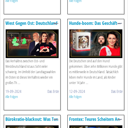
Alle Folgen
Alle Folgen
West Gegen Ost: Deutschland
Hunde-boom: Das Geschäft
Bei Der Paartherapie
Hinter Den Süßen Augen
Das Verhältnis zwischen Ost- und
Die Deutschen sind auf den Hund
Westdeutschland ist aus Sicht vieler
gekommen: Über zehn Millionen Hunde gibt
schwierig. Im Umfeld der Landtagswahlen
es mittlerweile in Deutschland. Tatsächlich
im Osten ist dieses Verhältnis wieder ein
leben mehr Hunde im Land, als Kinder
großes Th ...
unter 14 Jahr ...
19-09-2024
Das Erste
12-09-2024
Das Erste
Alle Folgen
Alle Folgen
Bürokratie-blackout: Was Tun
Frontex: Teures Scheitern An
Gegen Den
Europas Grenzen