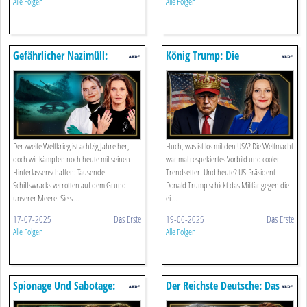
Alle Folgen
Alle Folgen
Gefährlicher Nazimüll:
König Trump: Die
Kriegswracks Vergiften Unsere
Selbstzerstörung Der Usa
Meere
Der zweite Weltkrieg ist achtzig Jahre her,
Huch, was ist los mit den USA? Die Weltmacht
doch wir kämpfen noch heute mit seinen
war mal respekiertes Vorbild und cooler
Hinterlassenschaften: Tausende
Trendsetter! Und heute? US-Präsident
Schiffswracks verrotten auf dem Grund
Donald Trump schickt das Militär gegen die
unserer Meere. Sie s ...
ei ...
17-07-2025
Das Erste
19-06-2025
Das Erste
Alle Folgen
Alle Folgen
Spionage Und Sabotage:
Der Reichste Deutsche: Das
Putins Schattenkrieg Gegen
Dunkle Geheimnis Hinter