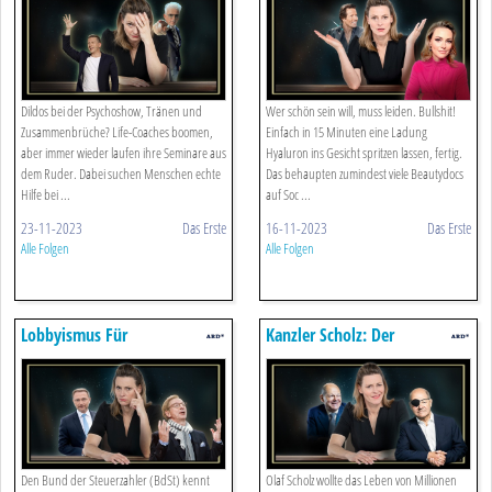
Dildos bei der Psychoshow, Tränen und
Wer schön sein will, muss leiden. Bullshit!
Zusammenbrüche? Life-Coaches boomen,
Einfach in 15 Minuten eine Ladung
aber immer wieder laufen ihre Seminare aus
Hyaluron ins Gesicht spritzen lassen, fertig.
dem Ruder. Dabei suchen Menschen echte
Das behaupten zumindest viele Beautydocs
Hilfe bei ...
auf Soc ...
23-11-2023
Das Erste
16-11-2023
Das Erste
Alle Folgen
Alle Folgen
Lobbyismus Für
Kanzler Scholz: Der
Besserverdienende: Die Show
Unsozialdemokrat
Vom Bund Der Steuerzahler
Den Bund der Steuerzahler (BdSt) kennt
Olaf Scholz wollte das Leben von Millionen