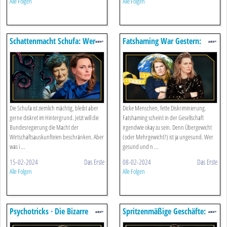
Alle Folgen
Alle Folgen
Schattenmacht Schufa: Wer
Fatshaming War Gestern:
Stoppt Die Datenkrake.
Diskriminierung Einfach
Wegspritzen
Die Schufa ist ziemlich mächtig, bleibt aber
Dicke Menschen, fette Diskriminierung.
gerne diskret im Hintergrund. Jetzt will die
Fatshaming scheint in der Gesellschaft
Bundesregierung die Macht der
irgendwie okay zu sein. Denn Übergewicht
Wirtschaftsauskunfteien beschränken. Aber
(oder Mehrgewicht?) ist ja ungesund. Wer
was i ...
gesund und n ...
15-02-2024
Das Erste
08-02-2024
Das Erste
Alle Folgen
Alle Folgen
Psychotricks · Die Bizarre
Spritzenmäßige Geschäfte:
Show Der Life-coaches
Junge Frauen Beim Beautydoc