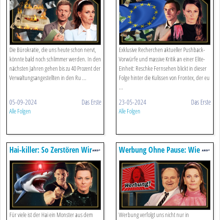
Verwaltungskollaps.
Die Bürokratie, die uns heute schon nervt,
Exklusive Recherchen aktueller Pushback-
könnte bald noch schlimmer werden. In den
Vorwürfe und massive Kritik an einer Elite-
nächsten Jahren gehen bis zu 40 Prozent der
Einheit: Reschke Fernsehen blickt in dieser
Verwaltungsangestellten in den Ru ...
Folge hinter die Kulissen von Frontex, der eu
...
05-09-2024
Das Erste
23-05-2024
Das Erste
Alle Folgen
Alle Folgen
Hai-killer: So Zerstören Wir
Werbung Ohne Pause: Wie
Das Meer
Außenwerbung Unsere Städte
Kapert
Für viele ist der Hai ein Monster aus dem
Werbung verfolgt uns nicht nur in