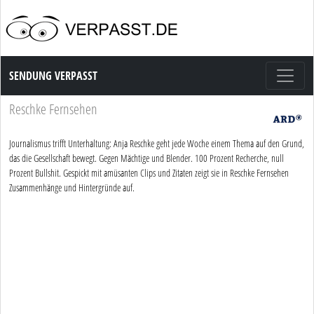
Sendung Verpasst
SENDUNG VERPASST
Reschke Fernsehen
Journalismus trifft Unterhaltung: Anja Reschke geht jede Woche einem Thema auf den Grund,
das die Gesellschaft bewegt. Gegen Mächtige und Blender. 100 Prozent Recherche, null
Prozent Bullshit. Gespickt mit amüsanten Clips und Zitaten zeigt sie in Reschke Fernsehen
Zusammenhänge und Hintergründe auf.