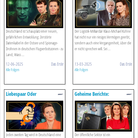
Deutschland
Seinem Vermögen
Deutschland ist Schauplatz einer neuen,
Der Logistik-Milliardär Klaus-Michael Kühne
gefährlichen Entwicklung: Zerstörte
hat nicht nur ein riesiges Vermögen geerbt,
Datenkabel in der Ostsee und Spionage-
sondern auch eine Vergangenheit, über die
Drohnen in deutschen Flugverbotszonen - zu
er nicht sprechen will. Sei ...
Land, Wass ...
12-06-2025
Das Erste
13-03-2025
Das Erste
Alle Folgen
Alle Folgen
Liebespaar Oder
Geheime Berichte:
Lebensgefahr: Wie Gewalt
Staatsmilliarden Für Berater
Frauen Bedroht
Jeden zweiten Tag wird in Deutschland eine
Der öffentliche Sektor ist ein