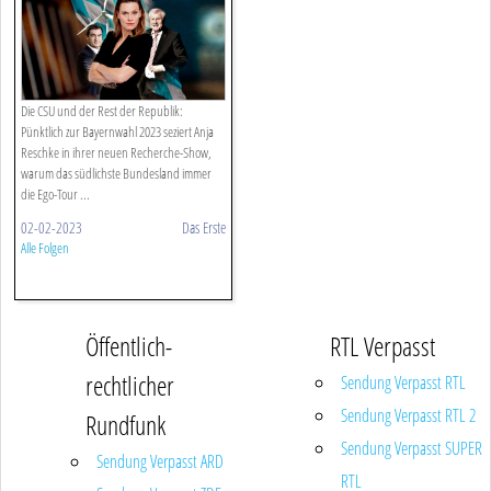
Die CSU und der Rest der Republik:
Pünktlich zur Bayernwahl 2023 seziert Anja
Reschke in ihrer neuen Recherche-Show,
warum das südlichste Bundesland immer
die Ego-Tour ...
02-02-2023
Das Erste
Alle Folgen
Öffentlich-
RTL Verpasst
rechtlicher
Sendung Verpasst RTL
Sendung Verpasst RTL 2
Rundfunk
Sendung Verpasst SUPER
Sendung Verpasst ARD
RTL