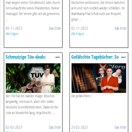
man wegen seiner Schuldenuhr oder durch
Deutschen verbessern, die Schere zwischen
Fernsehauftritte seines Präsidenten, Reiner
arm und reich endlich wieder schließen. Im
Holznagel. Der Verein gibt sich als gemeinnü
Wahlkampf hat Scholz noch von Respekt
...
gespr ...
09-11-2023
Das Erste
02-11-2023
Das Erste
Alle Folgen
Alle Folgen
Schmutzige Tüv-deals:
Gefälschte Tagebücher: So
Schattenseiten Deutscher
Gefährlich War Der Hitler-fake
Gründlichkeit
Wirklich
Der TÜV hat ein stabiles Image: Bisschen
Die gefälschten \
langweilig, nervt auch, aber sehr solide.
Deutsche Gründlichkeit eben. Dabei ist die
Liste an Vorwürfen lang. Anja Reschk ...
02-03-2023
Das Erste
23-02-2023
Das Erste