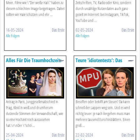
Meer. Filme wie \"Der weiße Hai\" haben zu
Zeitschriften, TV, Radio oder Kino, sondern
diesem schlechten Image beigetragen. Dabei
durch unzählige Nutzerdaten auch ganz
sollten wir Haie schützen und ehr ...
gezielt im Internet: bei Instagram, TikTok,
YouTube und ...
16-05-2024
Das Erste
02-05-2024
Das Erste
Alle Folgen
Alle Folgen
Alles Für Die Traumhochzeit:
Teure 'idiotentests': Das
Wozu Wir Wirklich 'ja' Sagen
Geschäft Mit Der Mpu
Antrag in Paris, Junggesellenabschied in
Besoffen oder bekifft am Steuer? Da kann
Prag, Kleid in weiß und drumherum
schnell der Lappen weg sein. Und es wird
dutzende Stimmen der Verwandtschaft, wie
richtig teuer: je nach Vergehen muss man
so eine Hochzeit noch auszusehen
mehrere tausend Euro hinblättern. Einen
hat.\r\nDer \"schö ...
groß ...
25-04-2024
Das Erste
22-02-2024
Das Erste