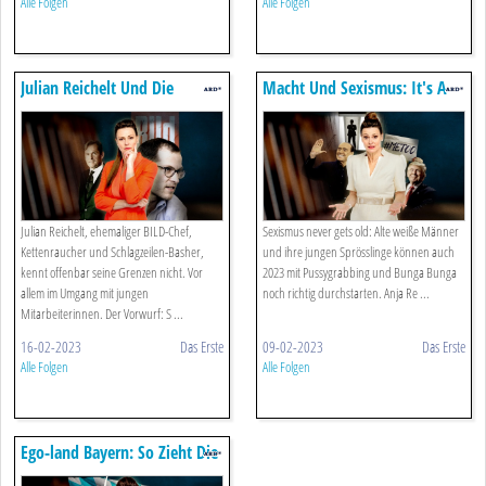
Alle Folgen
Alle Folgen
Julian Reichelt Und Die
Macht Und Sexismus: It's A
Frauen: 'bumsen, Belügen,
Match!
Wegwerfen'
Julian Reichelt, ehemaliger BILD-Chef,
Sexismus never gets old: Alte weiße Männer
Kettenraucher und Schlagzeilen-Basher,
und ihre jungen Sprösslinge können auch
kennt offenbar seine Grenzen nicht. Vor
2023 mit Pussygrabbing und Bunga Bunga
allem im Umgang mit jungen
noch richtig durchstarten. Anja Re ...
Mitarbeiterinnen. Der Vorwurf: S ...
16-02-2023
Das Erste
09-02-2023
Das Erste
Alle Folgen
Alle Folgen
Ego-land Bayern: So Zieht Die
Csu Uns Alle Ab