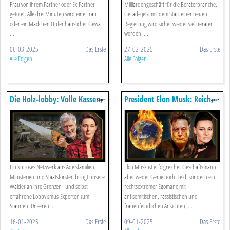
Frau von ihrem Partner oder Ex-Partner
Milliardengeschäft für die Beraterbranche.
getötet. Alle drei Minuten wird eine Frau
Gerade jetzt mit dem Start einer neuen
oder ein Mädchen Opfer häuslicher Gewa
Regierung wird sicher wieder viel beraten
...
werden. ...
06-03-2025
Das Erste
27-02-2025
Das Erste
Alle Folgen
Alle Folgen
Die Holz-lobby: Volle Kassen,
President Elon Musk: Reich,
Tote Wälder
Rechts, Radikal
Ein kurioses Netzwerk aus Adelsfamilien,
Elon Musk ist erfolgreicher Geschäftsmann
Ministerien und Staatsforsten bringt unsere
aber weder Genie noch Held, sondern ein
Wälder an ihre Grenzen - und selbst
rechtsextremer Egomane mit
erfahrene Lobbyismus-Experten zum
antisemitischen, rassistischen und
Staunen! Unseren ...
frauenfeindlichen Ansichten, ...
16-01-2025
Das Erste
09-01-2025
Das Erste