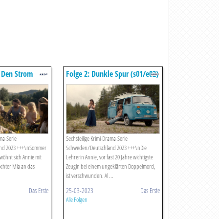
n Den Strom
Folge 2: Dunkle Spur (s01/e02)
ama-Serie
Sechsteilige Krimi-Drama-Serie
nd 2023 +++\nSommer
Schweden/Deutschland 2023 +++\nDie
wöhnt sich Annie mit
Lehrerin Annie, vor fast 20 Jahre wichtigste
ochter Mia an das
Zeugin bei einem ungeklärten Doppelmord,
ist verschwunden. Al ...
Das Erste
25-03-2023
Das Erste
Alle Folgen