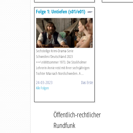
Folge 1: Untiefen (s01/e01)
Sechsteilige Krimi-Drama-Serie
Schweden/Deutschland 2023
+++\nMittsommer 1973. Die Stockholmer
Lehrerin Annie reist mit ihrer sechsjährigen
Tochter Mia nach Nordschweden. A ...
24-03-2023
Das Erste
Alle Folgen
Öffentlich-rechtlicher
Rundfunk