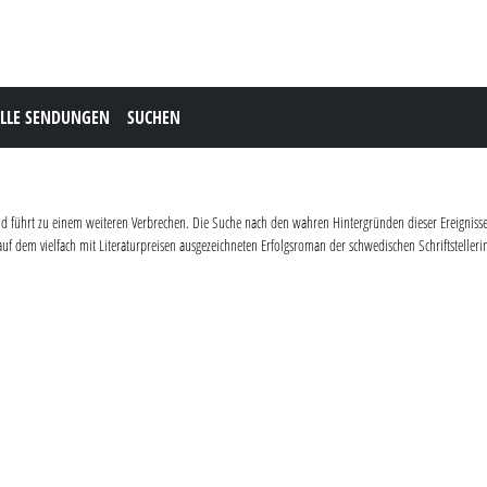
LLE SENDUNGEN
SUCHEN
nd führt zu einem weiteren Verbrechen. Die Suche nach den wahren Hintergründen dieser Ereignisse s
f dem vielfach mit Literaturpreisen ausgezeichneten Erfolgsroman der schwedischen Schriftstelleri