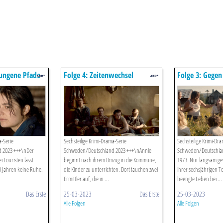
lungene Pfade
Folge 4: Zeitenwechsel
Folge 3: Gege
(s01/e04)
(s01/e03)
a-Serie
Sechsteilige Krimi-Drama-Serie
Sechsteilige Krimi-Dr
 2023 +++\nDer
Schweden/Deutschland 2023 +++\nAnnie
Schweden/Deutschla
 Touristen lässt
beginnt nach ihrem Umzug in die Kommune,
1973. Nur langsam ge
0 Jahren keine Ruhe.
die Kinder zu unterrichten. Dort tauchen zwei
ihrer sechsjährigen T
Ermittler auf, die in ...
beengte Leben bei ...
Das Erste
25-03-2023
Das Erste
25-03-2023
Alle Folgen
Alle Folgen