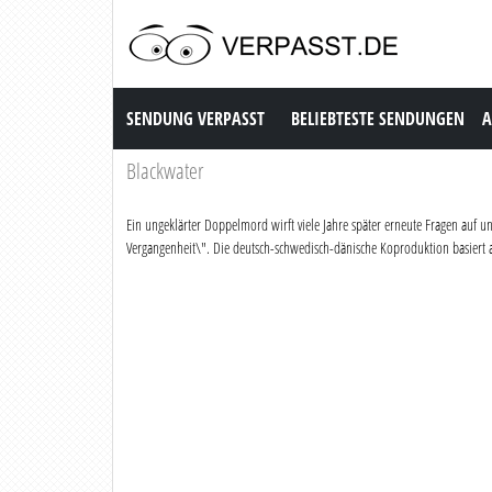
Sendung Verpasst
SENDUNG VERPASST
BELIEBTESTE SENDUNGEN
A
Blackwater
Ein ungeklärter Doppelmord wirft viele Jahre später erneute Fragen auf u
Vergangenheit\". Die deutsch-schwedisch-dänische Koproduktion basiert au