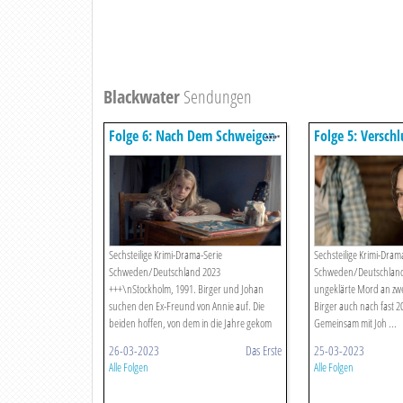
Blackwater
Sendungen
Folge 6: Nach Dem Schweigen
Folge 5: Versch
(s01/e06)
(s01/e05)
Sechsteilige Krimi-Drama-Serie
Sechsteilige Krimi-Dram
Schweden/Deutschland 2023
Schweden/Deutschland
+++\nStockholm, 1991. Birger und Johan
ungeklärte Mord an zwei
suchen den Ex-Freund von Annie auf. Die
Birger auch nach fast 2
beiden hoffen, von dem in die Jahre gekom
Gemeinsam mit Joh ...
...
26-03-2023
Das Erste
25-03-2023
Alle Folgen
Alle Folgen