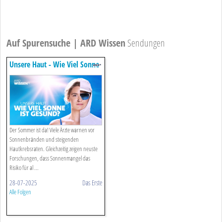
Auf Spurensuche | ARD Wissen
Sendungen
Unsere Haut - Wie Viel Sonne
Ist Gesund.
Der Sommer ist da! Viele Ärzte warnen vor
Sonnenbränden und steigenden
Hautkrebsraten. Gleichzeitig zeigen neuste
Forschungen, dass Sonnenmangel das
Risiko für al ...
28-07-2025
Das Erste
Alle Folgen