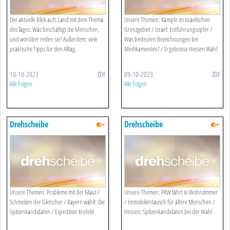
Der aktuelle Blick aufs Land mit dem Thema
Unsere Themen: Kämpfe im israelischen
des Tages: Was beschäftigt die Menschen,
Grenzgebiet / Israel: Entführungsopfer /
und worüber reden sie? Außerdem: viele
Was bedeuten Bezeichnungen bei
praktische Tipps für den Alltag.
Medikamenten? / Ergebnisse Hessen Wahl
10-10-2023
ZDF
09-10-2023
ZDF
Alle Folgen
Alle Folgen
Drehscheibe
Drehscheibe
Unsere Themen: Probleme mit der Maut /
Unsere Themen: PKW fährt in Wohnzimmer
Schmelzen der Gletscher / Bayern wählt: Die
/ Immobilientausch für ältere Menschen /
Spitzenkandidaten / Expedition Krefeld
Hessen: Spitzenkandidaten bei der Wahl