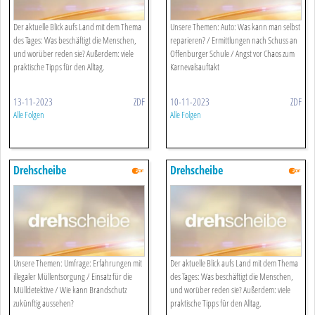
Der aktuelle Blick aufs Land mit dem Thema
Unsere Themen: Auto: Was kann man selbst
des Tages: Was beschäftigt die Menschen,
reparieren? / Ermittlungen nach Schuss an
und worüber reden sie? Außerdem: viele
Offenburger Schule / Angst vor Chaos zum
praktische Tipps für den Alltag.
Karnevalsauftakt
13-11-2023
ZDF
10-11-2023
ZDF
Alle Folgen
Alle Folgen
Drehscheibe
Drehscheibe
Unsere Themen: Umfrage: Erfahrungen mit
Der aktuelle Blick aufs Land mit dem Thema
illegaler Müllentsorgung / Einsatz für die
des Tages: Was beschäftigt die Menschen,
Mülldetektive / Wie kann Brandschutz
und worüber reden sie? Außerdem: viele
zukünftig aussehen?
praktische Tipps für den Alltag.