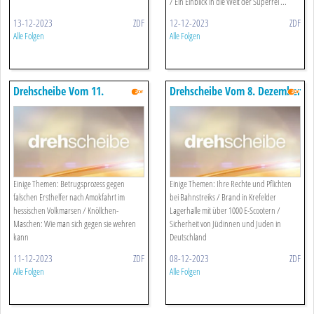
/ Ein Einblick in die Welt der Superrei ...
13-12-2023
ZDF
12-12-2023
ZDF
Alle Folgen
Alle Folgen
Drehscheibe Vom 11.
Drehscheibe Vom 8. Dezember
Dezember 2023
2023
Einige Themen: Betrugsprozess gegen
Einige Themen: Ihre Rechte und Pflichten
falschen Ersthelfer nach Amokfahrt im
bei Bahnstreiks / Brand in Krefelder
hessischen Volkmarsen / Knöllchen-
Lagerhalle mit über 1000 E-Scootern /
Maschen: Wie man sich gegen sie wehren
Sicherheit von Jüdinnen und Juden in
kann
Deutschland
11-12-2023
ZDF
08-12-2023
ZDF
Alle Folgen
Alle Folgen