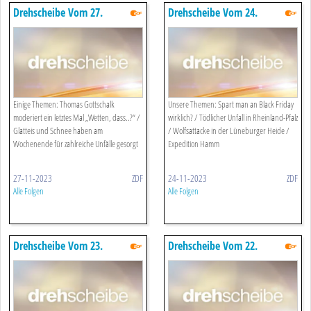
Drehscheibe Vom 27.
Drehscheibe Vom 24.
November 2023
November 2023
Einige Themen: Thomas Gottschalk
Unsere Themen: Spart man an Black Friday
moderiert ein letztes Mal „Wetten, dass..?“ /
wirklich? / Tödlicher Unfall in Rheinland-Pfalz
Glatteis und Schnee haben am
/ Wolfsattacke in der Lüneburger Heide /
Wochenende für zahlreiche Unfälle gesorgt
Expedition Hamm
27-11-2023
ZDF
24-11-2023
ZDF
Alle Folgen
Alle Folgen
Drehscheibe Vom 23.
Drehscheibe Vom 22.
November 2023
November 2023