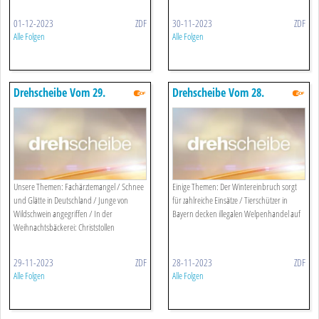
01-12-2023
ZDF
30-11-2023
ZDF
Alle Folgen
Alle Folgen
Drehscheibe Vom 29.
Drehscheibe Vom 28.
November 2023
November 2023
Unsere Themen: Fachärztemangel / Schnee
Einige Themen: Der Wintereinbruch sorgt
und Glätte in Deutschland / Junge von
für zahlreiche Einsätze / Tierschützer in
Wildschwein angegriffen / In der
Bayern decken illegalen Welpenhandel auf
Weihnachtsbäckerei: Christstollen
29-11-2023
ZDF
28-11-2023
ZDF
Alle Folgen
Alle Folgen