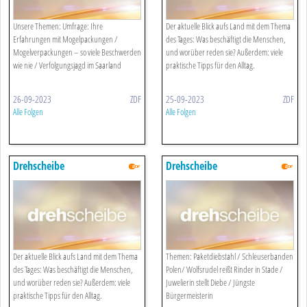
Unsere Themen: Umfrage: Ihre
Der aktuelle Blick aufs Land mit dem Thema
Erfahrungen mit Mogelpackungen /
des Tages: Was beschäftigt die Menschen,
Mogelverpackungen – so viele Beschwerden
und worüber reden sie? Außerdem: viele
wie nie / Verfolgungsjagd im Saarland
praktische Tipps für den Alltag.
26-09-2023
ZDF
25-09-2023
ZDF
Alle Folgen
Alle Folgen
Drehscheibe
Drehscheibe
Der aktuelle Blick aufs Land mit dem Thema
Themen: Paketdiebstahl / Schleuserbanden
des Tages: Was beschäftigt die Menschen,
Polen/ Wolfsrudel reißt Rinder in Stade /
und worüber reden sie? Außerdem: viele
Juwelierin stellt Diebe / Jüngste
praktische Tipps für den Alltag.
Bürgermeisterin