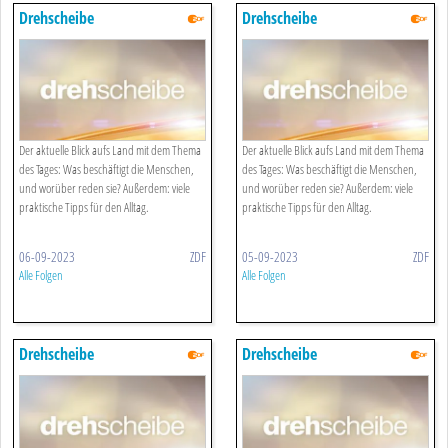
Drehscheibe
Drehscheibe
Der aktuelle Blick aufs Land mit dem Thema
Der aktuelle Blick aufs Land mit dem Thema
des Tages: Was beschäftigt die Menschen,
des Tages: Was beschäftigt die Menschen,
und worüber reden sie? Außerdem: viele
und worüber reden sie? Außerdem: viele
praktische Tipps für den Alltag.
praktische Tipps für den Alltag.
06-09-2023
ZDF
05-09-2023
ZDF
Alle Folgen
Alle Folgen
Drehscheibe
Drehscheibe