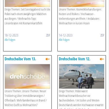
Einige Themen: Seit Sonntagabend sucht die
Unsere Themen: Kosmetikbehandlungen:
Polizei nach einem zweijährigen Mädchen
Nutzen und Risiken / Hochwasser-
aus Bingen / Weihnachts-Tipp:
Vorbereitungen am Rhein / Andalusien:
Linsenbraten mit Rosmarinkartoffeln
Weihnachten in kurzen Hosen
18-12-2023
ZDF
14-12-2023
ZDF
Alle Folgen
Alle Folgen
Drehscheibe Vom 13.
Drehscheibe Vom 12.
Dezember 2023
Dezember 2023
Unsere Themen: Unsere Themen: Neuer
Einige Themen: Polizei warnt
Trickbetrug über Immobilienanzeigen /
Weihnachtsmarktbesucher vor
Offenbach: Mehrfamilienhaus in Brand /
Taschendieben / Im Süden und Westen
Welches Outfit zu Weihnachten?
Deutschlands werden Hochwasser erwartet