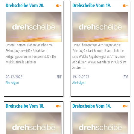
Drehscheibe Vom 20.
Drehscheibe Vom 19.
Dezember 2023
Dezember 2023
Unsere Themen: Haben Sie schon mal
Einige Themen: Wie verbringen Sie die
Zivilcourage gezeigt? / Attraktivere
Feiertage? / Last-Minute Urlaub: Lohnt er
Fußgängerzonen mit Tempolimit 20 / Die
sich? Welche Angebote gibt es? / Traumziel
Multikulturelle Bäckerei
Andalusien: Wie Auswanderer ihr Glück im
Ausland ...
20-12-2023
ZDF
19-12-2023
ZDF
Alle Folgen
Alle Folgen
Drehscheibe Vom 18.
Drehscheibe Vom 14.
Dezember 2023
Dezember 2023