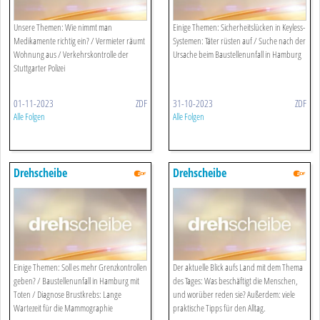
Unsere Themen: Wie nimmt man
Einige Themen: Sicherheitslücken in Keyless-
Medikamente richtig ein? / Vermieter räumt
Systemen: Täter rüsten auf / Suche nach der
Wohnung aus / Verkehrskontrolle der
Ursache beim Baustellenunfall in Hamburg
Stuttgarter Polizei
01-11-2023
ZDF
31-10-2023
ZDF
Alle Folgen
Alle Folgen
Drehscheibe
Drehscheibe
Einige Themen: Soll es mehr Grenzkontrollen
Der aktuelle Blick aufs Land mit dem Thema
geben? / Baustellenunfall in Hamburg mit
des Tages: Was beschäftigt die Menschen,
Toten / Diagnose Brustkrebs: Lange
und worüber reden sie? Außerdem: viele
Wartezeit für die Mammographie
praktische Tipps für den Alltag.