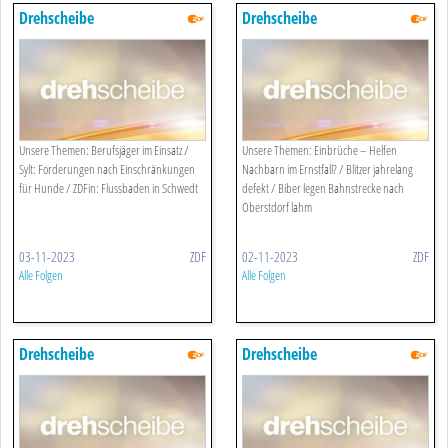
Drehscheibe
Drehscheibe
Unsere Themen: Berufsjäger im Einsatz /
Unsere Themen: Einbrüche – Helfen
Sylt: Forderungen nach Einschränkungen
Nachbarn im Ernstfall? / Blitzer jahrelang
für Hunde / ZDFin: Flussbaden in Schwedt
defekt / Biber legen Bahnstrecke nach
Oberstdorf lahm
03-11-2023
ZDF
02-11-2023
ZDF
Alle Folgen
Alle Folgen
Drehscheibe
Drehscheibe