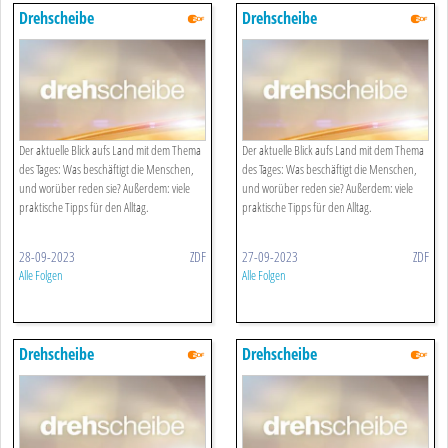
Drehscheibe
Drehscheibe
Der aktuelle Blick aufs Land mit dem Thema
Der aktuelle Blick aufs Land mit dem Thema
des Tages: Was beschäftigt die Menschen,
des Tages: Was beschäftigt die Menschen,
und worüber reden sie? Außerdem: viele
und worüber reden sie? Außerdem: viele
praktische Tipps für den Alltag.
praktische Tipps für den Alltag.
28-09-2023
ZDF
27-09-2023
ZDF
Alle Folgen
Alle Folgen
Drehscheibe
Drehscheibe