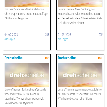
Umfrage: Schönheits-OPs/ Abstehende
Unsere Themen: NRW: Senkung des
Ohren: Operation? / Brand in Baustofflager
Mindestabstandes für Windräder / Razzia
/ Pythons im Baggersee
auf Cannabis-Plantage / Ukraine-Krieg: Viele
Geflüchtete wollen bleiben
04-09-2023
ZDF
01-09-2023
ZDF
Alle Folgen
Alle Folgen
Drehscheibe
Drehscheibe
Unsere Themen: Spritpreise an Tankstellen
Unsere Themen: Warum werden Autofahrer
ziehen weiter an / Berlin: Brand in
zu Geisterfahrern? / Solarparks in der Kritik
Lagerhalle / Tornado über Wuppertal /
/ Tierheime beklagen Überfüllung
Nach Unwetter in Bayersoien