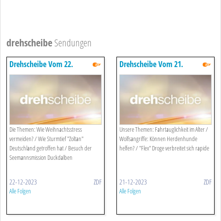
drehscheibe
Sendungen
Drehscheibe Vom 22.
Drehscheibe Vom 21.
Dezember 2023
Dezember 2023
Die Themen: Wie Weihnachtsstress
Unsere Themen: Fahrtauglichkeit im Alter /
vermeiden? / Wie Sturmtief "Zoltan"
Wolfsangriffe: Können Herdenhunde
Deutschland getroffen hat / Besuch der
helfen? / "Flex" Droge verbreitet sich rapide
Seemannsmission Duckdalben
22-12-2023
ZDF
21-12-2023
ZDF
Alle Folgen
Alle Folgen