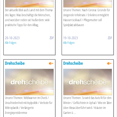
Der aktuelle Blick aufs Land mit dem Thema
Unsere Themen: Nach Corona: Gründe für
des Tages: Was beschäftigt die Menschen,
steigende Infektrate / Erkelenz ermöglicht
und worüber reden sie? Außerdem: viele
Häuserrückkauf / Pflegemutter soll
praktische Tipps für den Alltag.
Spielplatz abbauen
20-10-2023
ZDF
19-10-2023
ZDF
Alle Folgen
Alle Folgen
Drehscheibe
Drehscheibe
Unsere Themen: Wildwarner im Check /
Unsere Themen: So wird das Auto fit für den
Unzufriedenheit mit Asylpolitik / Verbote für
Winter / Geflüchtete in Uphal / Wie ein Täter
Mikroplastik / Verlängerte
über Alexa überführt wird / Kräuter im
Energiepreisbremse
Garten ü ...