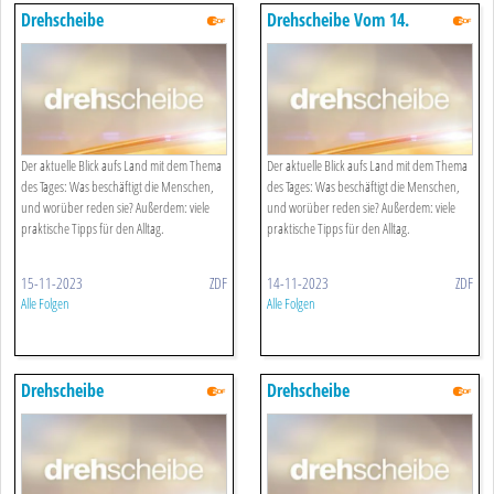
Drehscheibe
Drehscheibe Vom 14.
November 2023
Der aktuelle Blick aufs Land mit dem Thema
Der aktuelle Blick aufs Land mit dem Thema
des Tages: Was beschäftigt die Menschen,
des Tages: Was beschäftigt die Menschen,
und worüber reden sie? Außerdem: viele
und worüber reden sie? Außerdem: viele
praktische Tipps für den Alltag.
praktische Tipps für den Alltag.
15-11-2023
ZDF
14-11-2023
ZDF
Alle Folgen
Alle Folgen
Drehscheibe
Drehscheibe