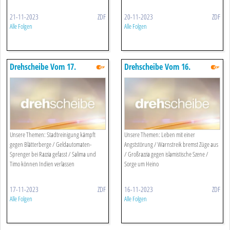
21-11-2023
ZDF
20-11-2023
ZDF
Alle Folgen
Alle Folgen
Drehscheibe Vom 17.
Drehscheibe Vom 16.
November 2023
November 2023
Unsere Themen: Stadtreinigung kämpft
Unsere Themen: Leben mit einer
gegen Blätterberge / Geldautomaten-
Angststörung / Warnstreik bremst Züge aus
Sprenger bei Razzia gefasst / Salima und
/ Großrazzia gegen islamistische Szene /
Timo können Indien verlassen
Sorge um Heino
17-11-2023
ZDF
16-11-2023
ZDF
Alle Folgen
Alle Folgen