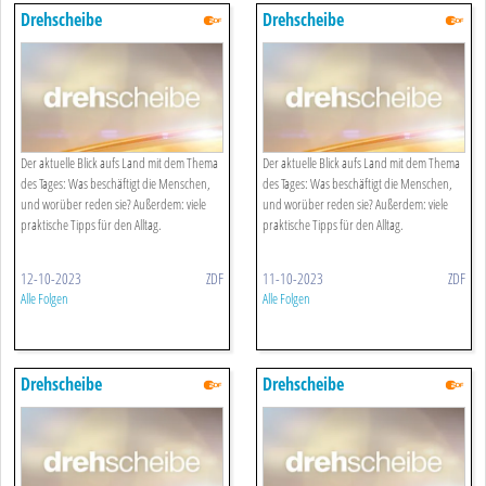
Drehscheibe
Drehscheibe
Der aktuelle Blick aufs Land mit dem Thema
Der aktuelle Blick aufs Land mit dem Thema
des Tages: Was beschäftigt die Menschen,
des Tages: Was beschäftigt die Menschen,
und worüber reden sie? Außerdem: viele
und worüber reden sie? Außerdem: viele
praktische Tipps für den Alltag.
praktische Tipps für den Alltag.
12-10-2023
ZDF
11-10-2023
ZDF
Alle Folgen
Alle Folgen
Drehscheibe
Drehscheibe