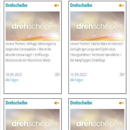
Drehscheibe
Drehscheibe
Unsere Themen: Umfrage: Meinungen zu
Unsere Themen: Falsche Ware im Internet /
steigenden Coronazahlen / Wie ist die
Sechsjähriger Junge wird Opfer eines
aktuelle Corona-Lage? / Eröffnungs-
Tötungsdeliktes / Vermisster Kanufahrer /
Wochenende der Münchener Wiesn
Der Kampf gegen Schädlinge
18-09-2023
ZDF
15-09-2023
ZDF
Alle Folgen
Alle Folgen
Drehscheibe
Drehscheibe