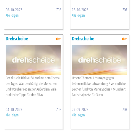
06-10-2023
ZDF
05-10-2023
ZDF
Alle Folgen
Alle Folgen
Drehscheibe
Drehscheibe
Der aktuelle Blick aufs Land mit dem Thema
Unsere Themen: Lösungen gegen
des Tages: Was beschäftigt die Menschen,
Lebensmittelverschwendung / Vermutlicher
und worüber reden sie? Außerdem: viele
Leichenfund von Marie Sophie / München:
praktische Tipps für den Alltag.
Paulschalpreise für Taxen
04-10-2023
ZDF
29-09-2023
ZDF
Alle Folgen
Alle Folgen