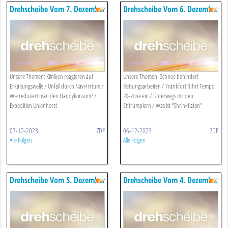
Drehscheibe Vom 7. Dezember
Drehscheibe Vom 6. Dezember
2023
2023
Unsere Themen: Kliniken reagieren auf
Unsere Themen: Schnee behindert
Erkältungswelle / Unfall durch Navi-Irrtum /
Rettungsarbeiten / Frankfurt führt Tempo
Wie reduziert man den Handykonsum? /
20- Zone ein / Unterwegs mit den
Expedition Uhlenhorst
Entrümplern / Was ist "Shrinkflaton"
07-12-2023
ZDF
06-12-2023
ZDF
Alle Folgen
Alle Folgen
Drehscheibe Vom 5. Dezember
Drehscheibe Vom 4. Dezember
2023
2023