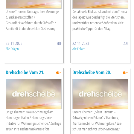
Unsere Themen: Umfrage: Ihre Meinungen
Der aktuelle Blick aufs Land mit dem Thema
zu Zuckerersatzstoffen /
des Tages: Was beschäftigt die Menschen,
Gesundheitsgefahren durch Süßstoffe /
und worüber reden sie? Außerdem: viele
Familie stirbt durch defekte Gasheizung
praktische Tipps für den Alltag.
23-11-2023
ZDF
22-11-2023
ZDF
Alle Folgen
Alle Folgen
Drehscheibe Vom 21.
Drehscheibe Vom 20.
November 2023
November 2023
Einige Themen: Kokain-Schmuggel am
Unsere Themen: „Silent Haircut“ –
Hamburger Hafen / Hamburg startet
Schweigen beim Friseur? / Hamburg:
Initiative für Wohnungssuchende / Zwillinge
Krankenmobil für Wohnungslose / Wie
setzen ihre Tischtenniskarriere fort
schützt man sich vor Cyber-Grooming?