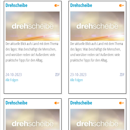
Drehscheibe
Drehscheibe
Der aktuelle Blick aufs Land mit dem Thema
Der aktuelle Blick aufs Land mit dem Thema
des Tages: Was beschäftigt die Menschen,
des Tages: Was beschäftigt die Menschen,
und worüber reden sie? Außerdem: viele
und worüber reden sie? Außerdem: viele
praktische Tipps für den Alltag.
praktische Tipps für den Alltag.
24-10-2023
ZDF
23-10-2023
ZDF
Alle Folgen
Alle Folgen
Drehscheibe
Drehscheibe