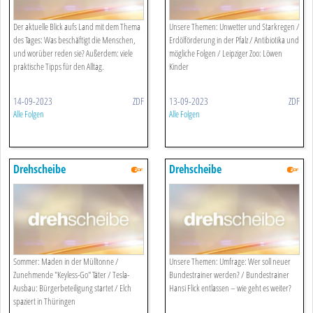
Der aktuelle Blick aufs Land mit dem Thema
Unsere Themen: Unwetter und Starkregen /
des Tages: Was beschäftigt die Menschen,
Erdölförderung in der Pfalz / Antibiotika und
und worüber reden sie? Außerdem: viele
mögliche Folgen / Leipziger Zoo: Löwen
praktische Tipps für den Alltag.
Kinder
14-09-2023
ZDF
13-09-2023
ZDF
Alle Folgen
Alle Folgen
Drehscheibe
Drehscheibe
Sommer: Maden in der Mülltonne /
Unsere Themen: Umfrage: Wer soll neuer
Zunehmende "Keyless-Go" Täter / Tesla-
Bundestrainer werden? / Bundestrainer
Ausbau: Bürgerbeteiligung startet / Elch
Hansi Flick entlassen – wie geht es weiter?
spaziert in Thüringen