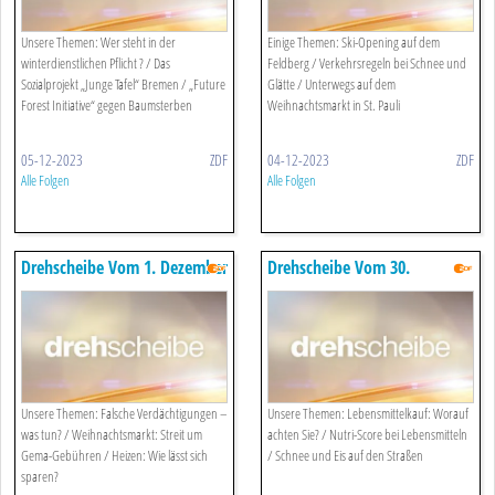
Unsere Themen: Wer steht in der
Einige Themen: Ski-Opening auf dem
winterdienstlichen Pflicht ? / Das
Feldberg / Verkehrsregeln bei Schnee und
Sozialprojekt „Junge Tafel“ Bremen / „Future
Glätte / Unterwegs auf dem
Forest Initiative“ gegen Baumsterben
Weihnachtsmarkt in St. Pauli
05-12-2023
ZDF
04-12-2023
ZDF
Alle Folgen
Alle Folgen
Drehscheibe Vom 1. Dezember
Drehscheibe Vom 30.
2023
November 2023
Unsere Themen: Falsche Verdächtigungen –
Unsere Themen: Lebensmittelkauf: Worauf
was tun? / Weihnachtsmarkt: Streit um
achten Sie? / Nutri-Score bei Lebensmitteln
Gema-Gebühren / Heizen: Wie lässt sich
/ Schnee und Eis auf den Straßen
sparen?