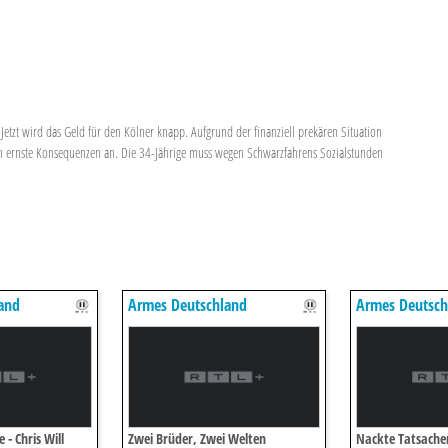
b. Jetzt wird das Geld für den Kölner knapp. Aufgrund der finanziell prekären Situation
hen ernste Konsequenzen an. Die 34-Jährige muss wegen Schwarzfahrens Sozialstunden
and
Armes Deutschland
Armes Deutsch
 - Chris Will
Zwei Brüder, Zwei Welten
Nackte Tatsache