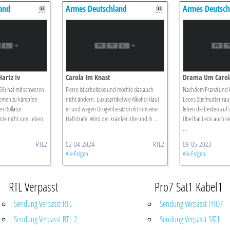
and
Armes Deutschland
Armes Deutsch
Hartz Iv
Carola Im Knast
Drama Um Carol
59) hat mit schweren
Pierre ist arbeitslos und möchte das auch
Nachdem Franzi und 
lemen zu kämpfen
nicht ändern. Luxusartikel wie Alkohol klaut
Leons Stiefmutter ra
en Rollator
er und wegen Drogenbesitz droht ihm eine
leben die beiden auf 
nte nicht zum Leben
Haftstrafe. Wird der kranken Ute und ih ...
Übel hat Leon auch se
...
RTL2
02-04-2024
RTL2
09-05-2023
Alle Folgen
Alle Folgen
RTL Verpasst
Pro7 Sat1 Kabel1
Sendung Verpasst RTL
Sendung Verpasst PRO7
Sendung Verpasst RTL 2
Sendung Verpasst SAT1