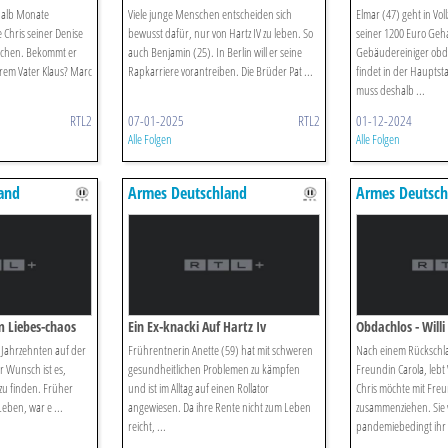
nhalb Monate
Viele junge Menschen entscheiden sich
Elmar (47) geht in Voll
Chris seiner Denise
bewusst dafür, nur von Hartz IV zu leben. So
seiner 1200 Euro Gehal
achen. Bekommt er
auch Benjamin (25). In Berlin will er seine
Gebäudereiniger obda
rem Vater Klaus? Marc
Rapkarriere vorantreiben. Die Brüder Pat ...
findet in der Hauptst
muss deshalb ...
RTL2
07-01-2025
RTL2
01-12-2024
Alle Folgen
Alle Folgen
and
Armes Deutschland
Armes Deutsch
m Liebes-chaos
Ein Ex-knacki Auf Hartz Iv
Obdachlos - Willi
i Jahrzehnten auf der
Frührentnerin Anette (59) hat mit schweren
Nach einem Rückschl
r Wunsch ist es,
gesundheitlichen Problemen zu kämpfen
Freundin Carola, lebt 
zu finden. Früher
und ist im Alltag auf einen Rollator
Chris möchte mit Fre
Leben, war e ...
angewiesen. Da ihre Rente nicht zum Leben
zusammenziehen. Sie 
reicht, ...
pandemiebedingt ihr .