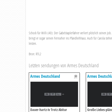
Schock für Willi (40): Der Gabelstaplerfahrer verliert plötzlich seinen Jo
bringt er sogar seinen Fernseher ins Pfandleihhaus. Auch für Carola ste
leisten.
Bron: RTL2
Letzten sendungen von Armes Deutschland
Armes Deutschland
Armes Deutschl
Dauer-hartz-iv Trotz Abitur
Große Liebes-pläne