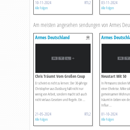
10-11-2024
RTL2
03-11-2024
Alle Folgen
Alle Folgen
Am meisten angesehen sendungen von Armes Deu
Armes Deutschland
Armes Deutschl
Chris Träumt Vom Großen Coup
Neustart Mit 50
Er scheint es nicht zu lernen: Der 30-jährige
In Pirmasens stecken M
Christopher aus Duisburg hält nicht nur
einer Ehekrise. Mike sol
wenig von Arbeit, sondern macht sich auch
gemeinsamen Wohnung 
nicht viel aus Gesetzen und Regeln. Ein ...
träumt in Uelzen von de
Influe ...
21-05-2024
RTL2
01-10-2024
Alle Folgen
Alle Folgen