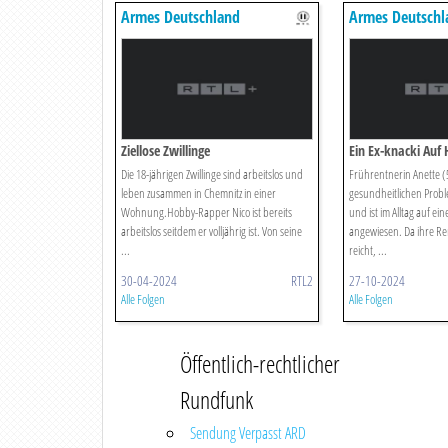
Armes Deutschland
Armes Deutschl
Ziellose Zwillinge
Ein Ex-knacki Auf 
Die 18-jährigen Zwillinge sind arbeitslos und
Frührentnerin Anette (
leben zusammen in Chemnitz in einer
gesundheitlichen Prob
Wohnung.Hobby-Rapper Nico ist bereits
und ist im Alltag auf ein
arbeitslos seitdem er volljährig ist. Von seine
angewiesen. Da ihre Re
...
reicht, ...
30-04-2024
RTL2
27-10-2024
Alle Folgen
Alle Folgen
Öffentlich-rechtlicher
Rundfunk
Sendung Verpasst ARD