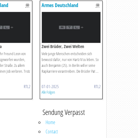
land
Armes Deutschland
a
Zwei Brüder, Zwei Welten
ihr Freund Leon von
Viele junge Menschen entscheiden sich
usgeworfen wurden,
bewusst dafür, nur von Hartz IV zu leben. So
der Straße. Zu allem
auch Benjamin (25). In Berlin will er seine
inen Job verloren. Trotz
Rapkarriere vorantreiben. Die Brüder Pat ...
RTL2
07-01-2025
RTL2
Alle Folgen
Sendung Verpasst
Home
Contact