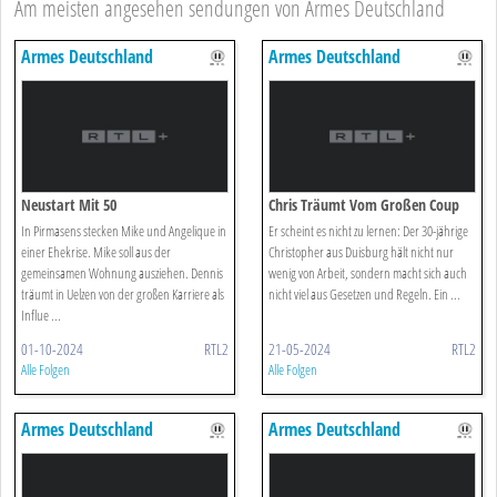
Am meisten angesehen sendungen von Armes Deutschland
Armes Deutschland
Armes Deutschland
Neustart Mit 50
Chris Träumt Vom Großen Coup
In Pirmasens stecken Mike und Angelique in
Er scheint es nicht zu lernen: Der 30-jährige
einer Ehekrise. Mike soll aus der
Christopher aus Duisburg hält nicht nur
gemeinsamen Wohnung ausziehen. Dennis
wenig von Arbeit, sondern macht sich auch
träumt in Uelzen von der großen Karriere als
nicht viel aus Gesetzen und Regeln. Ein ...
Influe ...
01-10-2024
RTL2
21-05-2024
RTL2
Alle Folgen
Alle Folgen
Armes Deutschland
Armes Deutschland