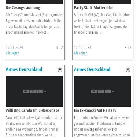
Die Zwangsräumung
Party Statt Mutterliebe
Für Theo (58) und Margret (61) beginnt der
Schock für Willi (40): Der Gabelstaplerfahrer
Tag, wenn die meisten noch schlafen. Mitten
verliert plötzlich seinen Job. Jetzt wird das
in der Nacht trägt das Paar Zeitungen aus,
Geld für den Kölner knapp. Aufgrund der
anschließend arbeitet Theo trot ...
finanziell prekären ...
17-11-2024
RTL2
10-11-2024
RTL2
Alle Folgen
Alle Folgen
Armes Deutschland
Armes Deutschland
Willi Und Carola Im Liebes-chaos
Ein Ex-knacki Auf Hartz Iv
Aaron (62) lebt seit zwei Jahrzehnten auf der
Frührentnerin Anette (59) hat mit schweren
Straße. Sein sehnlichster Wunsch ist es,
gesundheitlichen Problemen zu kämpfen
endlich eine Wohnung zu finden. Früher
und ist im Alltag auf einen Rollator
führte er ein normales Leben, war e ...
angewiesen. Da ihre Rente nicht zum Leben