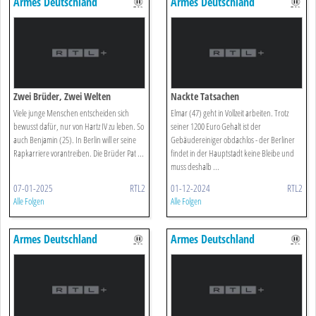
Armes Deutschland
Armes Deutschland
Zwei Brüder, Zwei Welten
Nackte Tatsachen
Viele junge Menschen entscheiden sich
Elmar (47) geht in Vollzeit arbeiten. Trotz
bewusst dafür, nur von Hartz IV zu leben. So
seiner 1200 Euro Gehalt ist der
auch Benjamin (25). In Berlin will er seine
Gebäudereiniger obdachlos - der Berliner
Rapkarriere vorantreiben. Die Brüder Pat ...
findet in der Hauptstadt keine Bleibe und
muss deshalb ...
07-01-2025
RTL2
01-12-2024
RTL2
Alle Folgen
Alle Folgen
Armes Deutschland
Armes Deutschland