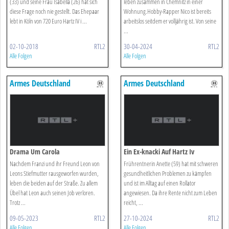
(33) und seine Frau Isabella (26) hat sich
leben zusammen in Chemnitz in einer
diese Frage noch nie gestellt. Das Ehepaar
Wohnung.Hobby-Rapper Nico ist bereits
lebt in Köln von 720 Euro Hartz IV i ...
arbeitslos seitdem er volljährig ist. Von seine
...
02-10-2018
RTL2
30-04-2024
RTL2
Alle Folgen
Alle Folgen
Armes Deutschland
Armes Deutschland
Drama Um Carola
Ein Ex-knacki Auf Hartz Iv
Nachdem Franzi und ihr Freund Leon von
Frührentnerin Anette (59) hat mit schweren
Leons Stiefmutter rausgeworfen wurden,
gesundheitlichen Problemen zu kämpfen
leben die beiden auf der Straße. Zu allem
und ist im Alltag auf einen Rollator
Übel hat Leon auch seinen Job verloren.
angewiesen. Da ihre Rente nicht zum Leben
Trotz ...
reicht, ...
09-05-2023
RTL2
27-10-2024
RTL2
Alle Folgen
Alle Folgen