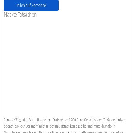
Teilen auf Facebook
Nackte Tatsachen
Elmar (47) geht in Vollzeit arbeiten. Trotz seiner 1200 Euro Gehalt ist der Gebäudereiniger
obdachlos - der Berliner findet in der Hauptstadt keine Bleibe und muss deshalb in
Notunterkünften schlafen. Beruflich könnte er bald nach Halle versetzt werden, dort ist der