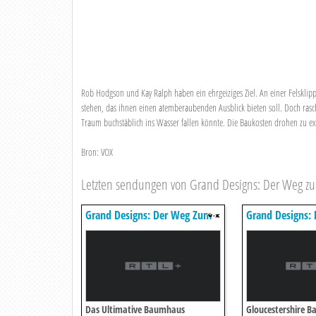
Rob Hodgson und Kay Ralph haben ein ehrgeiziges Ziel. An einer Felsklipp
stehen, das ihnen einen atemberaubenden Ausblick bieten soll. Doch rasc
Traum buchstäblich ins Wasser fallen könnte. Die Baukosten drohen zu exp
Bron: VOX
Letzten sendungen von Grand Designs: Der Weg 
Grand Designs: Der Weg Zum
Grand Designs:
Traumhaus
Traumhaus
Das Ultimative Baumhaus
Gloucestershire B