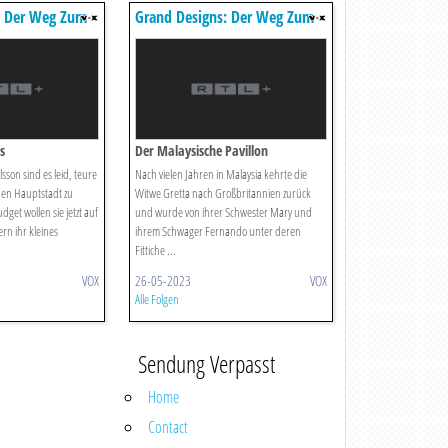
: Der Weg Zum
Grand Designs: Der Weg Zum
Traumhaus
s
Der Malaysische Pavillon
lsson sind es leid, teure
Nach vielen Jahren in Malaysia kehrte die
hen Hauptstadt zu
Witwe Gretta nach Großbritannien zurück
dget wollen sie jetzt auf
und wurde von ihrer Schwester Mary und
n ihr kleines
ihrem Schwager Fernando unter deren
Fittiche ...
VOX
26-05-2023
VOX
Alle Folgen
Sendung Verpasst
Home
Contact