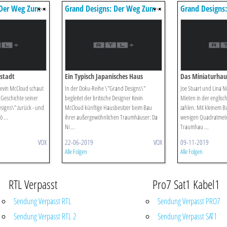
 Der Weg Zum
Grand Designs: Der Weg Zum
Grand Designs
Traumhaus
Traumhaus
stadt
Ein Typisch Japanisches Haus
Das Miniaturhau
Kevin McCloud schaut
In der Doku-Reihe \"Grand Designs\"
Joe Stuart und Lina Ni
 Geschichte seiner
begleitet der britische Designer Kevin
Mieten in der englisc
signs\" zurück - und
McCloud künftige Hausbesitzer beim Bau
zahlen. Mit kleinem Bu
 ...
ihrer außergewöhnlichen Traumhäuser: Da
wenigen Quadratmeter
Ni ...
Traumhau ...
VOX
22-06-2019
VOX
09-11-2019
Alle Folgen
Alle Folgen
RTL Verpasst
Pro7 Sat1 Kabel1
Sendung Verpasst RTL
Sendung Verpasst PRO7
Sendung Verpasst RTL 2
Sendung Verpasst SAT1