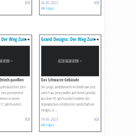
VOX
26-05-2023
VOX
Alle Folgen
: Der Weg Zum
Grand Designs: Der Weg Zum
Traumhaus
ghtech-pavillon
Das Schwarze Gebäude
npferdezüchter John
Der junge, ambitionierte Architekt Iain und
 eine pensionierte
seine Frau Jenny wollen auf einem Landsitz
sammen in einem
aus dem 19. Jahrhundert inmitten der
17. Jahrhundert.
dramatischen schottischen Landschaft ein
riesiges, sc ...
VOX
19-05-2023
VOX
Alle Folgen