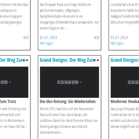
d Noreen mit dem Bau
Das Ehepaar Rosa und Craig möchte ein
Lucinda hat schon ihr
aumhauses in
jahrhundertealtes, stillgelegtes
besonderes Faible für 
otz eines knappen
Dampfeisenbahn-Reservoir in ein
maßgeschneiderte Mö
und langwierigen
einzigartiges Einfamilienhaus verwandeln. Auf
Menschen hergestellt,
einem Hügel in der ...
VOX
05-01-2024
VOX
05-01-2024
Alle Folgen
Alle Folgen
 Der Weg Zum
Grand Designs: Der Weg Zum
Grand Designs
Traumhaus
Traumhaus
Zum Trotz
Die öko-festung: Ein Wiedersehen
Moderner Neubau
 viele Erholung und
Bereits 2015 machten sich der Baumeister
Das junge Ehepaar R
Gartenarbeit und
Paul und seine Frau Carol daran, am
Cumbria hat sich in ei
t für Ex-Werbemann
südlichen Rand der West Pennine Moors ein
verliebt und die kühne
n, ein Haus mit Sta ...
festungsartiges Zuhause aus Holz mit
viel wie möglich von de
Steinelementen i ...