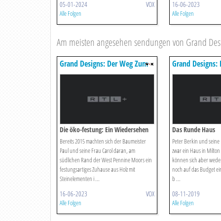
05-01-2024
VOX
16-06-2023
Alle Folgen
Alle Folgen
Am meisten angesehen sendungen von Grand Des
Grand Designs: Der Weg Zum
Grand Designs:
Traumhaus
Traumhaus
Die öko-festung: Ein Wiedersehen
Das Runde Haus
Bereits 2015 machten sich der Baumeister
Peter Berkin und seine
Paul und seine Frau Carol daran, am
zwar ein Haus in Milto
südlichen Rand der West Pennine Moors ein
können sich aber weder
festungsartiges Zuhause aus Holz mit
noch auf das Budget e
Steinelementen i ...
b ...
16-06-2023
VOX
08-11-2019
Alle Folgen
Alle Folgen