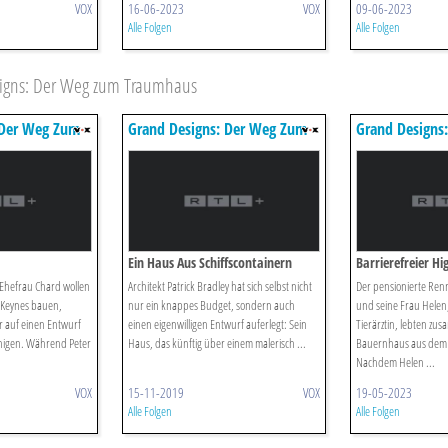
VOX
16-06-2023
VOX
09-06-2023
Alle Folgen
Alle Folgen
igns: Der Weg zum Traumhaus
 Der Weg Zum
Grand Designs: Der Weg Zum
Grand Designs
Traumhaus
Traumhaus
Ein Haus Aus Schiffscontainern
Barrierefreier Hi
 Ehefrau Chard wollen
Architekt Patrick Bradley hat sich selbst nicht
Der pensionierte Ren
n Keynes bauen,
nur ein knappes Budget, sondern auch
und seine Frau Helen,
 auf einen Entwurf
einen eigenwilligen Entwurf auferlegt: Sein
Tierärztin, lebten zu
inigen. Während Peter
Haus, das künftig über einem malerisch ...
Bauernhaus aus dem 
Nachdem Helen ...
VOX
15-11-2019
VOX
19-05-2023
Alle Folgen
Alle Folgen