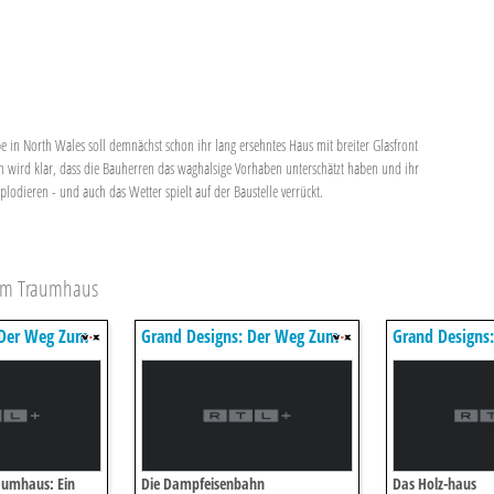
e in North Wales soll demnächst schon ihr lang ersehntes Haus mit breiter Glasfront
h wird klar, dass die Bauherren das waghalsige Vorhaben unterschätzt haben und ihr
lodieren - und auch das Wetter spielt auf der Baustelle verrückt.
zum Traumhaus
 Der Weg Zum
Grand Designs: Der Weg Zum
Grand Designs
Traumhaus
Traumhaus
aumhaus: Ein
Die Dampfeisenbahn
Das Holz-haus