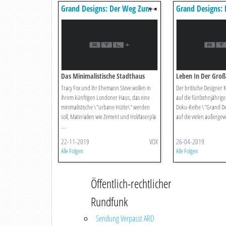
Grand Designs: Der Weg Zum
Grand Designs:
Traumhaus
Traumhaus
Das Minimalistische Stadthaus
Leben In Der Groß
Tracy Fox und ihr Ehemann Steve wollen in
Der britische Designer 
ihrem künftigen Londoner Haus, das eine
auf die fünfzehnjährige
minimalistische \"urbane Hütte\" werden
Doku-Reihe \"Grand De
soll, Materialien wie Zement und Holzfaserpla
auf die vielen außergewö
...
22-11-2019
VOX
26-04-2019
Alle Folgen
Alle Folgen
Öffentlich-rechtlicher
Rundfunk
Sendung Verpasst ARD