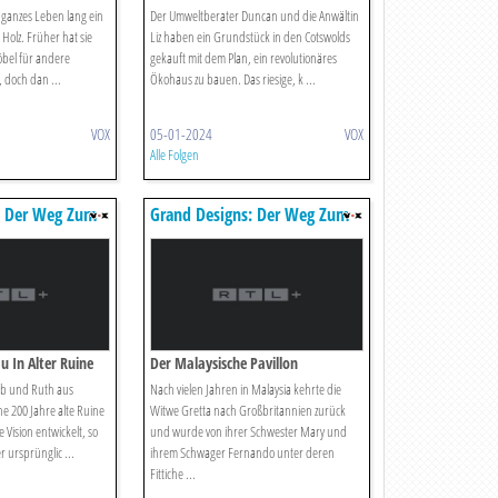
 ganzes Leben lang ein
Der Umweltberater Duncan und die Anwältin
Holz. Früher hat sie
Liz haben ein Grundstück in den Cotswolds
bel für andere
gekauft mit dem Plan, ein revolutionäres
 doch dan ...
Ökohaus zu bauen. Das riesige, k ...
VOX
05-01-2024
VOX
Alle Folgen
: Der Weg Zum
Grand Designs: Der Weg Zum
Traumhaus
 In Alter Ruine
Der Malaysische Pavillon
ob und Ruth aus
Nach vielen Jahren in Malaysia kehrte die
ne 200 Jahre alte Ruine
Witwe Gretta nach Großbritannien zurück
 Vision entwickelt, so
und wurde von ihrer Schwester Mary und
r ursprünglic ...
ihrem Schwager Fernando unter deren
Fittiche ...