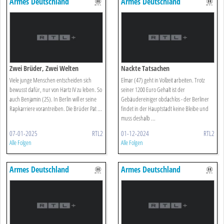
Armes Deutschland
Armes Deutschland
Zwei Brüder, Zwei Welten
Nackte Tatsachen
Viele junge Menschen entscheiden sich
Elmar (47) geht in Vollzeit arbeiten. Trotz
bewusst dafür, nur von Hartz IV zu leben. So
seiner 1200 Euro Gehalt ist der
auch Benjamin (25). In Berlin will er seine
Gebäudereiniger obdachlos - der Berliner
Rapkarriere vorantreiben. Die Brüder Pat ...
findet in der Hauptstadt keine Bleibe und
muss deshalb ...
07-01-2025
RTL2
01-12-2024
RTL2
Alle Folgen
Alle Folgen
Armes Deutschland
Armes Deutschland