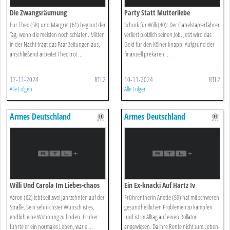
Die Zwangsräumung
Party Statt Mutterliebe
Für Theo (58) und Margret (61) beginnt der
Schock für Willi (40): Der Gabelstaplerfahrer
Tag, wenn die meisten noch schlafen. Mitten
verliert plötzlich seinen Job. Jetzt wird das
in der Nacht trägt das Paar Zeitungen aus,
Geld für den Kölner knapp. Aufgrund der
anschließend arbeitet Theo trot ...
finanziell prekären ...
17-11-2024
RTL2
10-11-2024
RTL2
Alle Folgen
Alle Folgen
Armes Deutschland
Armes Deutschland
Willi Und Carola Im Liebes-chaos
Ein Ex-knacki Auf Hartz Iv
Aaron (62) lebt seit zwei Jahrzehnten auf der
Frührentnerin Anette (59) hat mit schweren
Straße. Sein sehnlichster Wunsch ist es,
gesundheitlichen Problemen zu kämpfen
endlich eine Wohnung zu finden. Früher
und ist im Alltag auf einen Rollator
führte er ein normales Leben, war e ...
angewiesen. Da ihre Rente nicht zum Leben