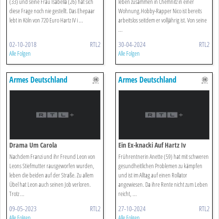
(33) und seine Frau Isabella (26) hat sich
leben zusammen in Chemnitz in einer
diese Frage noch nie gestellt. Das Ehepaar
Wohnung.Hobby-Rapper Nico ist bereits
lebt in Köln von 720 Euro Hartz IV i ...
arbeitslos seitdem er volljährig ist. Von seine
...
02-10-2018
RTL2
30-04-2024
RTL2
Alle Folgen
Alle Folgen
Armes Deutschland
Armes Deutschland
Drama Um Carola
Ein Ex-knacki Auf Hartz Iv
Nachdem Franzi und ihr Freund Leon von
Frührentnerin Anette (59) hat mit schweren
Leons Stiefmutter rausgeworfen wurden,
gesundheitlichen Problemen zu kämpfen
leben die beiden auf der Straße. Zu allem
und ist im Alltag auf einen Rollator
Übel hat Leon auch seinen Job verloren.
angewiesen. Da ihre Rente nicht zum Leben
Trotz ...
reicht, ...
09-05-2023
RTL2
27-10-2024
RTL2
Alle Folgen
Alle Folgen