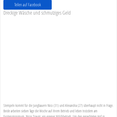
Teilen auf Facebook
Dreckige Wäsche und schmutziges Geld
Stempeln kommt für die Jungbauern Nico (31) und Alexandra (27) überhaupt nicht in Frage.
Beide arbeiten sieben Tage die Woche auf ihrem Betrieb und leben trotzdem am
Existenzminimum. Nicos Traum: ein eigener Milchbetrieb. Um den gepachteten Hof in