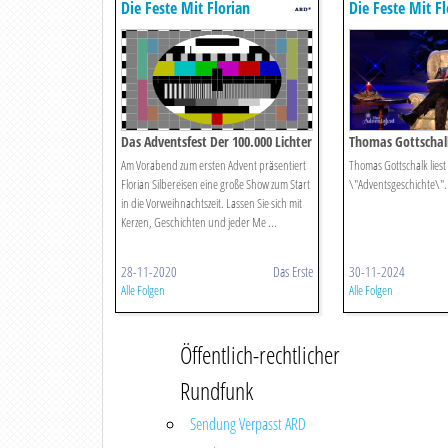
Die Feste Mit Florian
Die Feste Mit Fl
Silbereisen
Silbereisen
Das Adventsfest Der 100.000 Lichter
Thomas Gottschal
'adventsgeschichte
Am Vorabend zum ersten Advent präsentiert
Thomas Gottschalk liest
Florian Silbereisen eine große Show zum Start
\"Adventsgeschichte\".
in die Vorweihnachtszeit. Lassen Sie sich mit
Kerzen, Geschichten und jeder Me ...
28-11-2020
Das Erste
30-11-2024
Alle Folgen
Alle Folgen
Öffentlich-rechtlicher
Rundfunk
Sendung Verpasst ARD