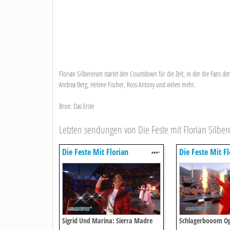
Florian Silbereisen startet den Countdown für die Zeit, in der die Fans d
Andrea Berg, Helene Fischer, Ross Antony und vielen mehr.
Bron: Das Erste
Letzten sendungen von Die Feste mit Florian Silber
Die Feste Mit Florian
Die Feste Mit Fl
Silbereisen
Silbereisen
Sigrid Und Marina: Sierra Madre
Schlagerbooom Ope