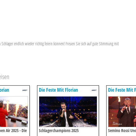
en Schlager endlich wieder richtig feiern können! Freuen Sie sich auf gute Stimmung mit
eisen
orian
Die Feste Mit Florian
Die Feste Mit F
Silbereisen
Silbereisen
n Air 2025 - Die
Schlagerchampions 2025
Semino Rossi Und