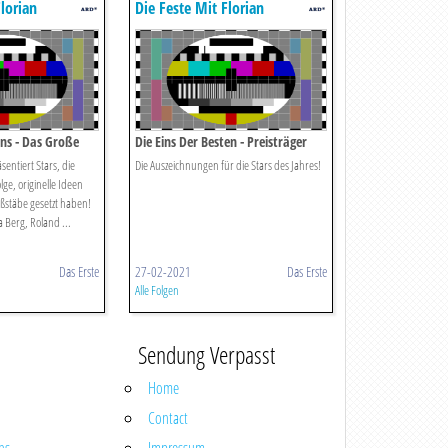
lorian
Die Feste Mit Florian
Silbereisen
ns - Das Große
Die Eins Der Besten - Preisträger
2021
sentiert Stars, die
Die Auszeichnungen für die Stars des Jahres!
ge, originelle Ideen
stäbe gesetzt haben!
 Berg, Roland ...
Das Erste
27-02-2021
Das Erste
Alle Folgen
Sendung Verpasst
Home
Contact