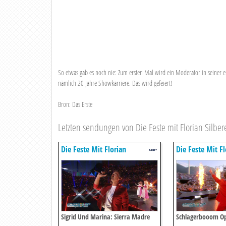
So etwas gab es noch nie: Zum ersten Mal wird ein Moderator in seiner e
nämlich 20 Jahre Showkarriere. Das wird gefeiert!
Bron: Das Erste
Letzten sendungen von Die Feste mit Florian Silber
Die Feste Mit Florian
Die Feste Mit Fl
Silbereisen
Silbereisen
Sigrid Und Marina: Sierra Madre
Schlagerbooom Ope