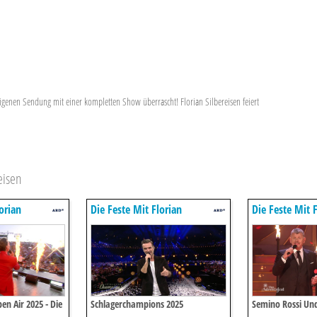
igenen Sendung mit einer kompletten Show überrascht! Florian Silbereisen feiert
eisen
orian
Die Feste Mit Florian
Die Feste Mit F
Silbereisen
Silbereisen
n Air 2025 - Die
Schlagerchampions 2025
Semino Rossi Und