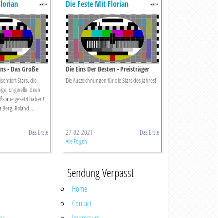
lorian
Die Feste Mit Florian
Silbereisen
ns - Das Große
Die Eins Der Besten - Preisträger
2021
sentiert Stars, die
Die Auszeichnungen für die Stars des Jahres!
ge, originelle Ideen
stäbe gesetzt haben!
 Berg, Roland ...
Das Erste
27-02-2021
Das Erste
Alle Folgen
Sendung Verpasst
Home
Contact