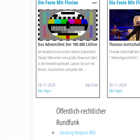
Die Feste Mit Florian
Die Feste Mit Fl
Silbereisen
Silbereisen
Das Adventsfest Der 100.000 Lichter
Thomas Gottschal
'adventsgeschichte
Am Vorabend zum ersten Advent präsentiert
Thomas Gottschalk liest
Florian Silbereisen eine große Show zum Start
\"Adventsgeschichte\".
in die Vorweihnachtszeit. Lassen Sie sich mit
Kerzen, Geschichten und jeder Me ...
28-11-2020
Das Erste
30-11-2024
Alle Folgen
Alle Folgen
Öffentlich-rechtlicher
Rundfunk
Sendung Verpasst ARD