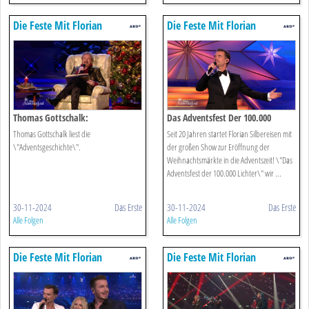
Die Feste Mit Florian
Die Feste Mit Florian
Silbereisen
Silbereisen
Thomas Gottschalk:
Das Adventsfest Der 100.000
'adventsgeschichte'
Lichter
Thomas Gottschalk liest die
Seit 20 Jahren startet Florian Silbereisen mit
\"Adventsgeschichte\".
der großen Show zur Eröffnung der
Weihnachtsmärkte in die Adventszeit! \"Das
Adventsfest der 100.000 Lichter\" wir ...
30-11-2024
Das Erste
30-11-2024
Das Erste
Alle Folgen
Alle Folgen
Die Feste Mit Florian
Die Feste Mit Florian
Silbereisen
Silbereisen