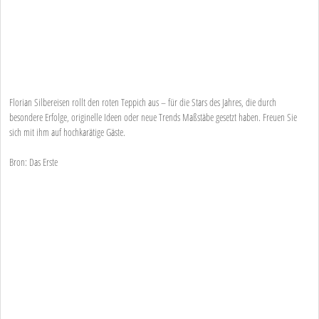
Florian Silbereisen rollt den roten Teppich aus – für die Stars des Jahres, die durch
besondere Erfolge, originelle Ideen oder neue Trends Maßstäbe gesetzt haben. Freuen Sie
sich mit ihm auf hochkarätige Gäste.
Bron: Das Erste