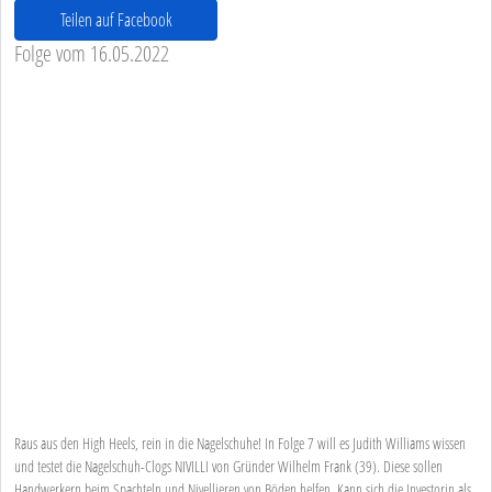
Teilen auf Facebook
Folge vom 16.05.2022
Raus aus den High Heels, rein in die Nagelschuhe! In Folge 7 will es Judith Williams wissen
und testet die Nagelschuh-Clogs NIVILLI von Gründer Wilhelm Frank (39). Diese sollen
Handwerkern beim Spachteln und Nivellieren von Böden helfen. Kann sich die Investorin als