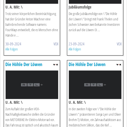
U. A. Mit: \
Jubiläumsfolge
Trotz seiner körperlichen Beeinträchtigung
Die große Jubiläumsfolge von \"Die Höhle
hat der Gründer Anton Wachner eine
der Löwen\" bringt mit Frank Thelen und
bahnbrechende Software namens
Jochen Schweizer zwei bekannte Investoren
FourWays entwickelt, die es Menschen ohne
zurück auf die Löwen-St ...
Hände e ...
30-09-2024
VOX
23-09-2024
VOX
Alle Folgen
Alle Folgen
Die Höhle Der Löwen
Die Höhle Der Löwen
U. A. Mit: \
U. A. Mit: \
Zum Auftakt der großen VOX-
In der zweiten Folge von \"Die Höhle der
Nachhaltigkeitswoche stellen die Gründer
Löwen\" präsentieren Sonja Lyer und Oliver
von METORBIKE ihr Elektro-Motorrad vor.
Brehm TJ-Motion, ein Zahnaufsatzkissen aus
Das Fahrzeug ist optisch und akustisch kaum
medizinischem Silikon, das die Kief ...