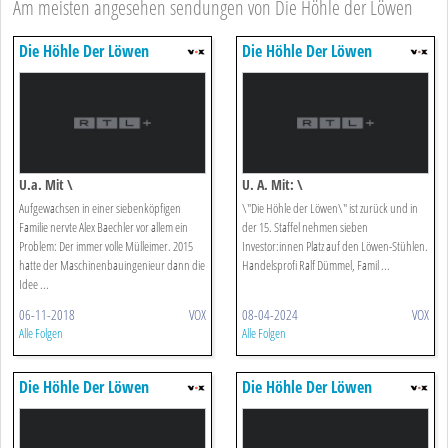
Am meisten angesehen sendungen von Die Höhle der Löwen
Die Höhle Der Löwen
Die Höhle Der Löwen
U.a. Mit \
U. A. Mit: \
Aufgewachsen in einer siebenköpfigen
\"Die Höhle der Löwen\" ist zurück und in
Familie nervte Alex Baechler vor allem ein
der 15. Staffel nehmen sieben
Problem: Der immer volle Mülleimer. 2015
Investor:innen Platz auf den Löwen-Stühlen.
hatte der Maschinenbauingenieur dann die
Handelsprofi Ralf Dümmel, Famil ...
Idee ...
06-11-2018
VOX
08-04-2024
VOX
Alle Folgen
Alle Folgen
Die Höhle Der Löwen
Die Höhle Der Löwen