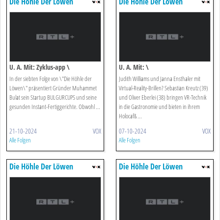
Die Höhle Der Löwen
Die Höhle Der Löwen
U. A. Mit: Zyklus-app \
U. A. Mit: \
In der siebten Folge von \"Die Höhle der
Judith Williams und Janna Ensthaler mit
Löwen\" präsentiert Gründer Muhammet
Virtual-Reality-Brillen? Sebastian Kreutz (39)
Bulat sein Startup BULGURCUPS und seine
und Oliver Eberlei (38) bringen VR-Technik
gesunden Instant-Fertiggerichte. Obwohl ...
in die Gastronomie und bieten in ihrem
Holocaf& ...
21-10-2024
VOX
07-10-2024
VOX
Alle Folgen
Alle Folgen
Die Höhle Der Löwen
Die Höhle Der Löwen