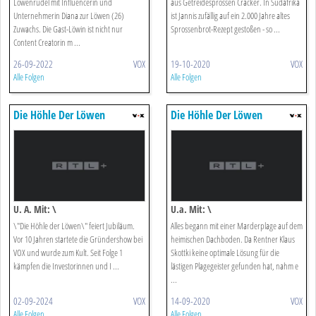
Löwenrudel mit Influencerin und
aus Getreidesprossen Cracker. In Südafrika
Unternehmerin Diana zur Löwen (26)
ist Jannis zufällig auf ein 2.000 Jahre altes
Zuwachs. Die Gast-Löwin ist nicht nur
Sprossenbrot-Rezept gestoßen - so ...
Content Creatorin m ...
26-09-2022
VOX
19-10-2020
VOX
Alle Folgen
Alle Folgen
Die Höhle Der Löwen
Die Höhle Der Löwen
U. A. Mit: \
U.a. Mit: \
\"Die Höhle der Löwen\" feiert Jubiläum.
Alles begann mit einer Marderplage auf dem
Vor 10 Jahren startete die Gründershow bei
heimischen Dachboden. Da Rentner Klaus
VOX und wurde zum Kult. Seit Folge 1
Skottki keine optimale Lösung für die
kämpfen die Investorinnen und I ...
lästigen Plagegeister gefunden hat, nahm e
...
02-09-2024
VOX
14-09-2020
VOX
Alle Folgen
Alle Folgen