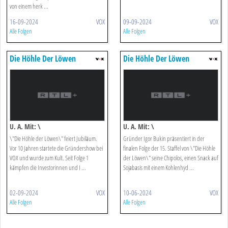
von einem herk ...
16-09-2024
VOX
09-09-2024
VOX
Alle Folgen
Alle Folgen
Die Höhle Der Löwen
Die Höhle Der Löwen
U. A. Mit: \
U. A. Mit: \
\"Die Höhle der Löwen\" feiert Jubiläum.
Gründer Igor Bukin präsentiert in der
Vor 10 Jahren startete die Gründershow bei
finalen Folge der 15. Staffel von \"Die Höhle
VOX und wurde zum Kult. Seit Folge 1
der Löwen\" seine Chipolos, einen Snack auf
kämpfen die Investorinnen und I ...
Sojabasis mit einem Kohlenhyd ...
02-09-2024
VOX
10-06-2024
VOX
Alle Folgen
Alle Folgen