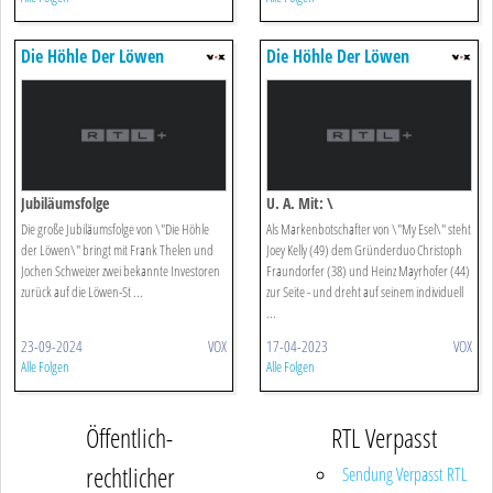
Die Höhle Der Löwen
Die Höhle Der Löwen
Jubiläumsfolge
U. A. Mit: \
Die große Jubiläumsfolge von \"Die Höhle
Als Markenbotschafter von \"My Esel\" steht
der Löwen\" bringt mit Frank Thelen und
Joey Kelly (49) dem Gründerduo Christoph
Jochen Schweizer zwei bekannte Investoren
Fraundorfer (38) und Heinz Mayrhofer (44)
zurück auf die Löwen-St ...
zur Seite - und dreht auf seinem individuell
...
23-09-2024
VOX
17-04-2023
VOX
Alle Folgen
Alle Folgen
Öffentlich-
RTL Verpasst
rechtlicher
Sendung Verpasst RTL